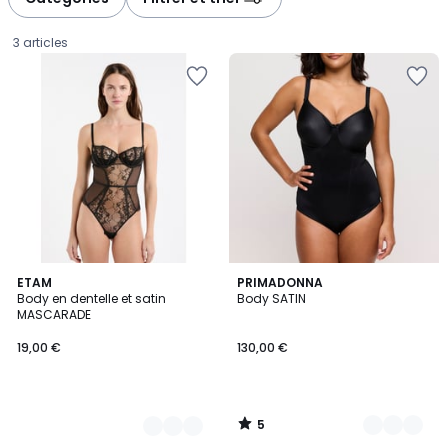
3 articles
5
2
ETAM
3
PRIMADONNA
/
Body en dentelle et satin
Body SATIN
Couleurs
Couleurs
5
MASCARADE
19,00
19,00 €
130,00 €
€.
5
/
5