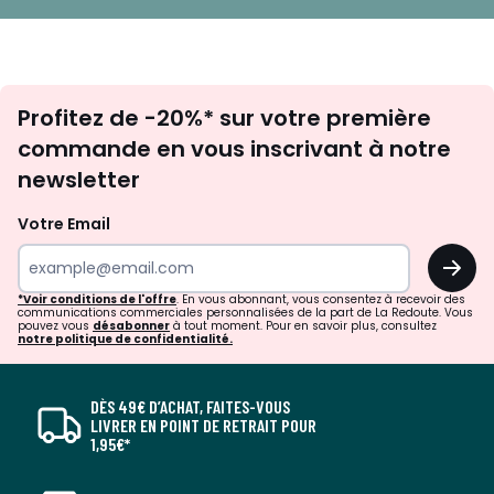
Inscription
Profitez de -20%* sur votre première
newsletter
commande en vous inscrivant à notre
newsletter
Votre Email
OK
*Voir conditions de l'offre
. En vous abonnant, vous consentez à recevoir des
communications commerciales personnalisées de la part de La Redoute. Vous
pouvez vous
désabonner
à tout moment. Pour en savoir plus, consultez
notre politique de confidentialité.
DÈS 49€ D’ACHAT, FAITES-VOUS
LIVRER EN POINT DE RETRAIT POUR
1,95€*