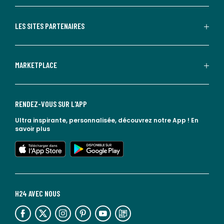
LES SITES PARTENAIRES
MARKETPLACE
RENDEZ-VOUS SUR L'APP
Ultra inspirante, personnalisée, découvrez notre App !
En
savoir plus
lien vers l'app store
lien vers google play
H24 AVEC NOUS
lien vers l'espace réseaux sociaux
lien vers l'espace réseaux sociaux
lien vers l'espace réseaux sociaux
lien vers l'espace réseaux sociaux
lien vers l'espace réseaux sociaux
lien vers le blog la redoute