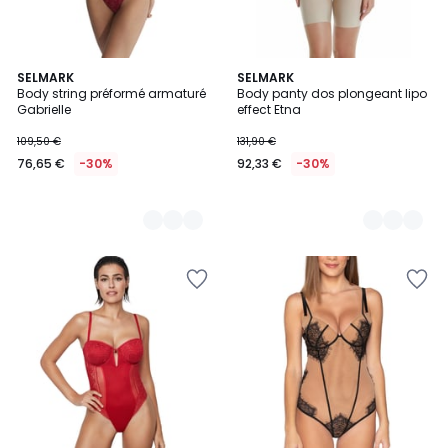
2
SELMARK
2
SELMARK
Body string préformé armaturé
Body panty dos plongeant lipo
Couleurs
Couleurs
Gabrielle
effect Etna
109,50 €
131,90 €
76,65 €
-30%
92,33 €
-30%