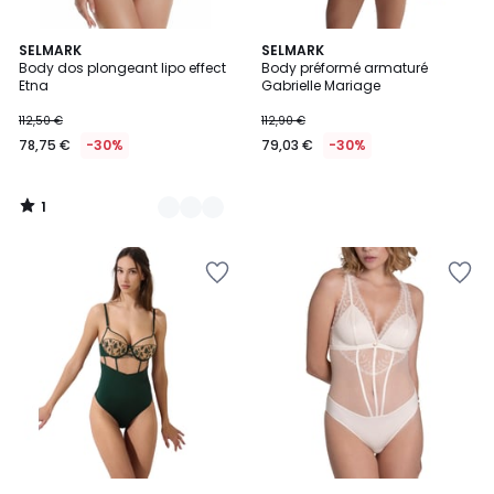
1
2
SELMARK
SELMARK
/
Body dos plongeant lipo effect
Body préformé armaturé
Couleurs
5
Etna
Gabrielle Mariage
112,50 €
112,90 €
78,75 €
-30%
79,03 €
-30%
1
/
5