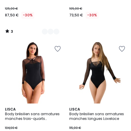
125,00 €
105,00 €
87,50 €
-30%
73,50 €
-30%
3
/
5
2
LISCA
2
LISCA
Body brésilien sans armatures
Body brésilien sans armatures
Couleurs
Couleurs
manches trois-quarts
manches longues Lovelace
ADVENTURE
104,00 €
115,00 €