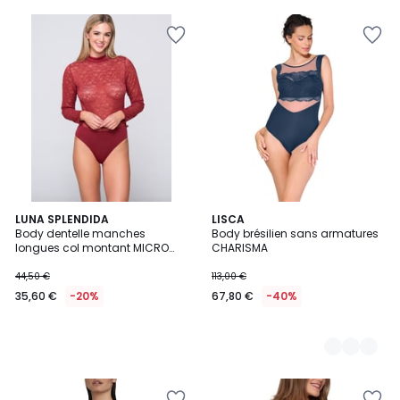
LUNA SPLENDIDA
2
LISCA
Body dentelle manches
Body brésilien sans armatures
Couleurs
longues col montant MICRO
CHARISMA
TOUCH LACE
44,50 €
113,00 €
35,60 €
-20%
67,80 €
-40%