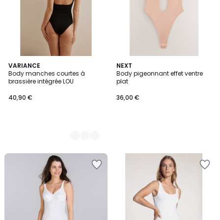
2
VARIANCE
NEXT
Body manches courtes à
Body pigeonnant effet ventre
Couleurs
brassière intégrée LOU
plat
40,90 €
36,00 €