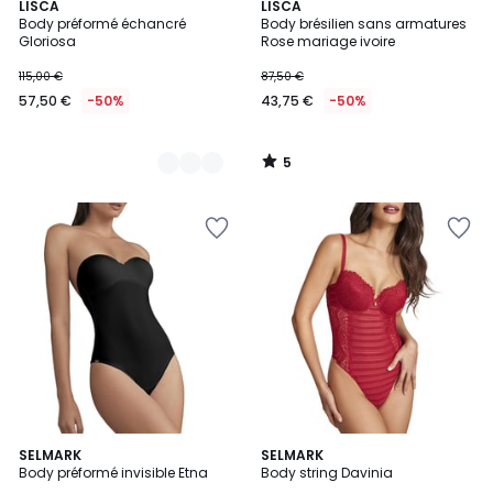
5
2
LISCA
LISCA
/
Body préformé échancré
Body brésilien sans armatures
Couleurs
5
Gloriosa
Rose mariage ivoire
115,00 €
87,50 €
57,50 €
-50%
43,75 €
-50%
5
/
5
3
2
SELMARK
SELMARK
/
Body préformé invisible Etna
Body string Davinia
Couleurs
5