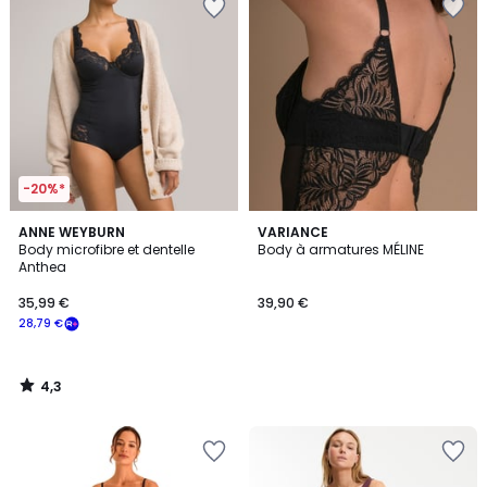
-20%*
4,3
ANNE WEYBURN
VARIANCE
/ 5
Body microfibre et dentelle
Body à armatures MÉLINE
Anthea
35,99 €
39,90 €
28,79 €
4,3
/
5