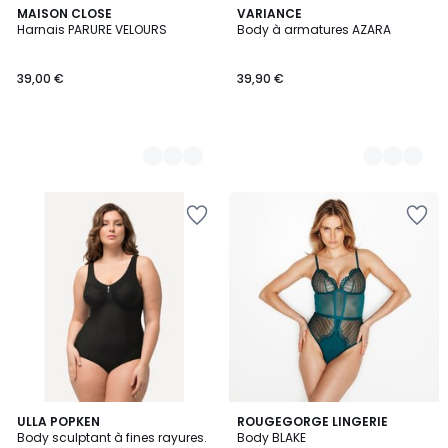
3
MAISON CLOSE
2
VARIANCE
Harnais PARURE VELOURS
Body à armatures AZARA
Couleurs
Couleurs
39,00 €
39,90 €
5
2
ULLA POPKEN
ROUGEGORGE LINGERIE
/
Body sculptant à fines rayures.
Body BLAKE
Couleurs