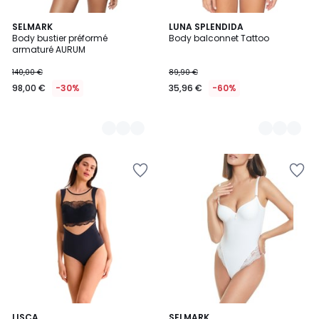
2
SELMARK
2
LUNA SPLENDIDA
Body bustier préformé
Body balconnet Tattoo
Couleurs
Couleurs
armaturé AURUM
140,00 €
89,90 €
98,00 €
-30%
35,96 €
-60%
5
LISCA
SELMARK