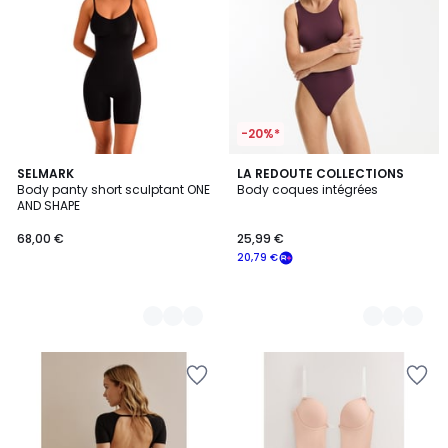
-20%*
2
SELMARK
2
LA REDOUTE COLLECTIONS
Body panty short sculptant ONE
Body coques intégrées
Couleurs
Couleurs
AND SHAPE
68,00 €
25,99 €
20,79 €