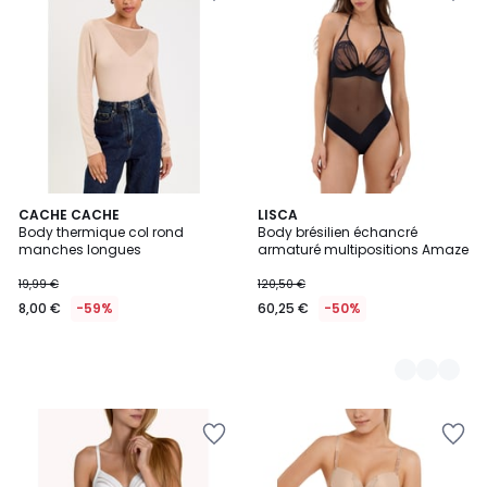
CACHE CACHE
2
LISCA
Body thermique col rond
Body brésilien échancré
Couleurs
manches longues
armaturé multipositions Amaze
19,99 €
120,50 €
8,00 €
-59%
60,25 €
-50%