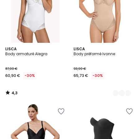
4,3
LISCA
2
LISCA
/ 5
Body armaturé Alegra
Body préformé Ivonne
Couleurs
87,00 €
93,90 €
60,90 €
-30%
65,73 €
-30%
4,3
/
5