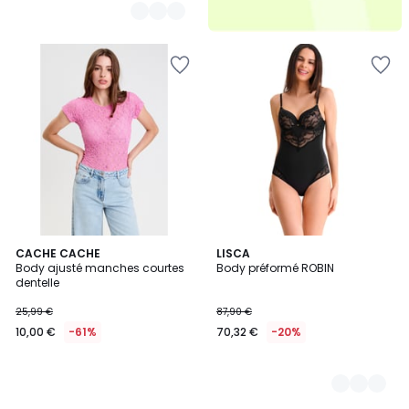
CACHE CACHE
2
LISCA
Body ajusté manches courtes
Body préformé ROBIN
Couleurs
dentelle
25,99 €
87,90 €
10,00 €
-61%
70,32 €
-20%