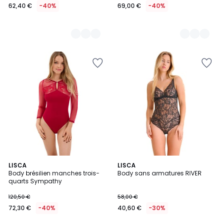
62,40 €
-40%
69,00 €
-40%
2
LISCA
2
LISCA
Body brésilien manches trois-
Body sans armatures RIVER
Couleurs
Couleurs
quarts Sympathy
120,50 €
58,00 €
72,30 €
-40%
40,60 €
-30%