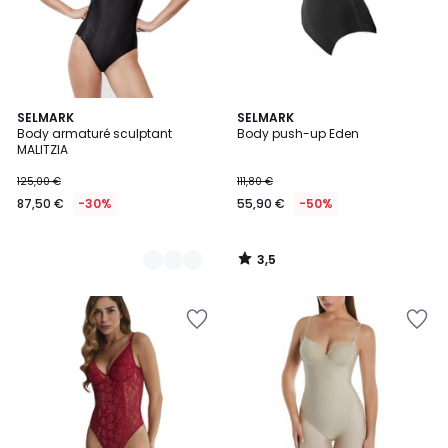
3,5
2
SELMARK
SELMARK
/ 5
Body armaturé sculptant
Body push-up Eden
Couleurs
MALITZIA
125,00 €
111,80 €
87,50 €
-30%
55,90 €
-50%
3,5
/
5