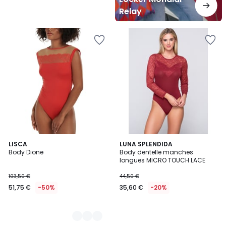
Relay
2
LISCA
LUNA SPLENDIDA
Body Dione
Body dentelle manches
Couleurs
longues MICRO TOUCH LACE
103,50 €
44,50 €
51,75 €
-50%
35,60 €
-20%