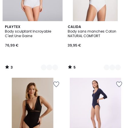
3
5
2
PLAYTEX
2
CALIDA
/
/
Body sculptant Incroyable
Body sans manches Coton
Couleurs
Couleurs
5
5
C'est Une Gaine
NATURAL COMFORT
76,99 €
39,95 €
3
5
/
/
5
5