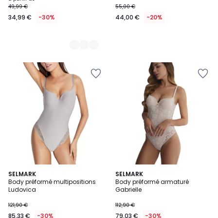
49,99 €
55,00 €
à
34,99 €
-30%
44,00 €
-20%
partir
de
34,99
€
au
lieu
de
49,99
€
30%
de
réduction
appliquée.
2
SELMARK
4
SELMARK
Body préformé multipositions
Body préformé armaturé
Couleurs
Couleurs
Ludovica
Gabrielle
121,90 €
112,90 €
85,33 €
-30%
79,03 €
-30%