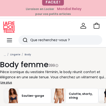
Mondial Relay
Livraison en Locker
EN CE MOMENT
pour vos petits articles
-20% dès 39€*
sur la mode
Voir
mon
La
panie
Redoute
Menu
Rechercher
Derniers
...
articles
Lingerie
Body
Body femme
vus
399
Pièce iconique du vestiaire féminin, le body réunit confort et
élégance en une seule tenue. Vous cherchez un vêtement qui
s’adapte à vos journées bien remplies ? Les bodys sont pensés
Lire plus
pour suivre vos mouvements, que vous soyez au bureau, en
sortie ou à la maison. Ajustés sans être contraignants, ils se
Culotte, shorty,
Soutien-gorge
glissent facilement sous vos vêtements et offrent un tombé
string
impeccable, sans plis ni démarcations. Vous trouverez dans