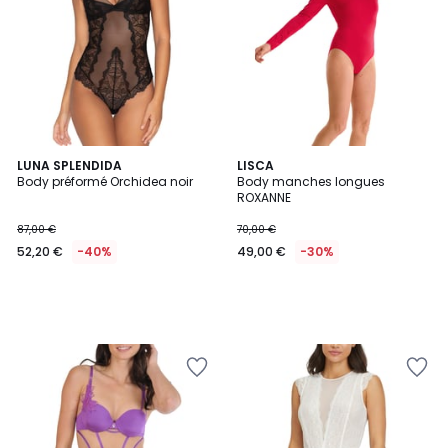
LUNA SPLENDIDA
LISCA
Body préformé Orchidea noir
Body manches longues
ROXANNE
87,00 €
70,00 €
52,20 €
-40%
49,00 €
-30%