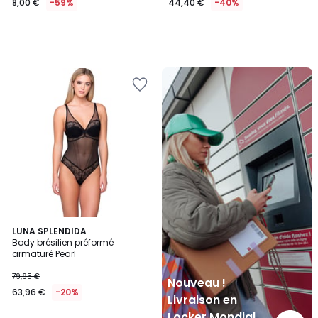
8,00 €
-59%
44,40 €
-40%
Nouveau
!
Livraison
en
Locker
Mondial
Relay
LUNA SPLENDIDA
Body brésilien préformé
armaturé Pearl
79,95 €
Nouveau !
63,96 €
-20%
Livraison en
Locker Mondial