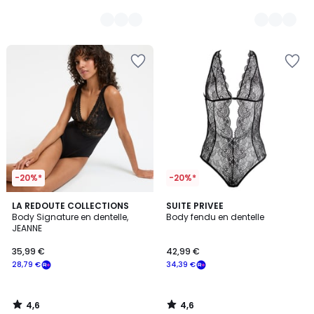
-20%*
-20%*
4,6
4,6
LA REDOUTE COLLECTIONS
SUITE PRIVEE
/ 5
/ 5
Body Signature en dentelle,
Body fendu en dentelle
JEANNE
35,99 €
42,99 €
28,79 €
34,39 €
4,6
4,6
/
/