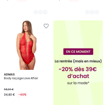
2
ADMAS
Body laçage Love Affair
Couleurs
58,00 €
34,80 €
-40%