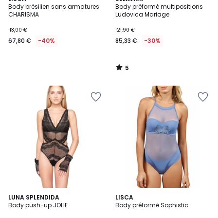
/
Body brésilien sans armatures
Body préformé multipositions
5
CHARISMA
Ludovica Mariage
113,00 €
121,90 €
67,80 €
-40%
85,33 €
-30%
5
/
5
LUNA SPLENDIDA
LISCA
Body push-up JOLIE
Body préformé Sophistic