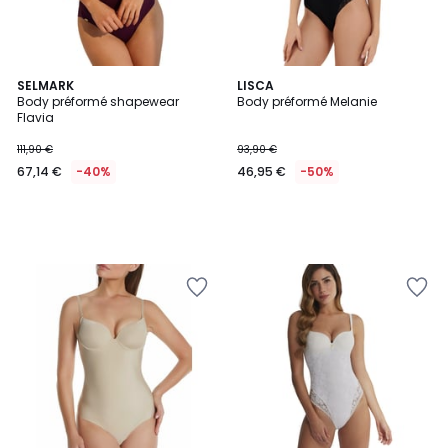
SELMARK
LISCA
Body préformé shapewear
Body préformé Melanie
Flavia
111,90 €
93,90 €
67,14 €
-40%
46,95 €
-50%