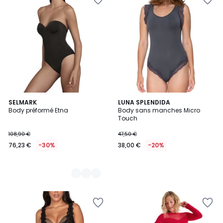
2
SELMARK
LUNA SPLENDIDA
Body préformé Etna
Body sans manches Micro
Couleurs
Touch
108,90 €
47,50 €
76,23 €
-30%
38,00 €
-20%