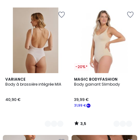
5
5
-20%*
3,5
2
VARIANCE
2
MAGIC BODYFASHION
/ 5
Body à brassière intégrée MIA
Body gainant Slimbody
Couleurs
Couleurs
40,90 €
39,99 €
31,99 €
3,5
/
5