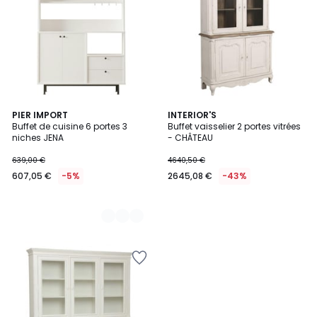
4
PIER IMPORT
INTERIOR'S
Buffet de cuisine 6 portes 3
Buffet vaisselier 2 portes vitrées
Couleurs
niches JENA
- CHÂTEAU
639,00 €
4640,50 €
607,05 €
-5%
2645,08 €
-43%