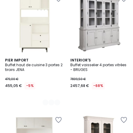
4
PIER IMPORT
INTERIOR'S
Buffet haut de cuisine 3 portes 2
Buffet vaisselier 4 portes vitrées
Couleurs
tiroirs JENA
- BRUGES
479,00 €
7839,50 €
455,05 €
-5%
2457,68 €
-68%