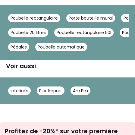
Poubelle rectangulaire
Porte bouteille mural
Poube
Poubelle 20 litres
Poubelle rectangulaire 50l
Poube
Pédales
Poubelle automatique
Voir aussi
Interior's
Pier Import
Am.Pm
Inscription
Profitez de -20%* sur votre première
newsletter