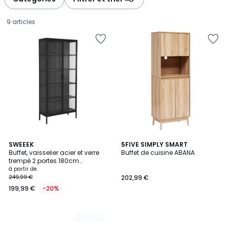
gauche
droite
9 articles
4
SWEEEK
5FIVE SIMPLY SMART
Buffet, vaisselier acier et verre
Buffet de cuisine ABANA
Couleurs
trempé 2 portes 180cm
Prix
ARKANSAS
à partir de
249,99 €
202,99 €
à
199,99 €
-20%
partir
de
199,99
€