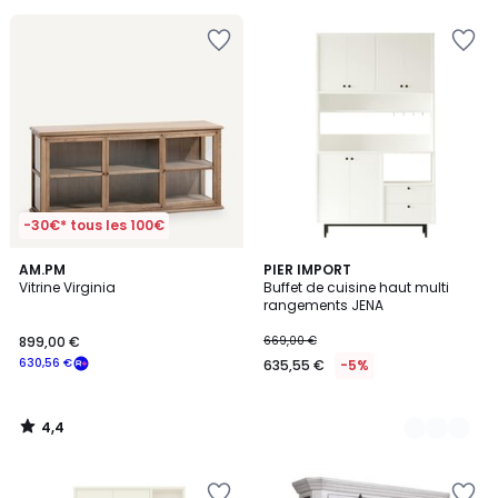
au
lieu
de
249,99
€
20%
de
réduction
appliquée.
-30€* tous les 100€
4,4
AM.PM
4
PIER IMPORT
/ 5
Vitrine Virginia
Buffet de cuisine haut multi
Couleurs
rangements JENA
899,00 €
669,00 €
630,56 €
635,55 €
-5%
4,4
/
5