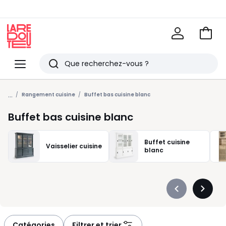
Voir
mon
La
panie
Redoute
Menu
Rechercher
Derniers
...
articles
Rangement cuisine
Buffet bas cuisine blanc
vus
Buffet bas cuisine blanc
Buffet cuisine
Vaisselier cuisine
blanc
Précédent
Suivan
-
-
défiler
défiler
à
à
Catégories
Filtrer et trier