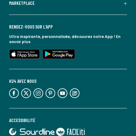
MARKETPLACE
RENDEZ-VOUS SUR L'APP
Ultra inspirante, personnalisée, découvrez notre App !
En
savoir plus
lien vers l'app store
lien vers google play
H24 AVEC NOUS
lien vers l'espace réseaux sociaux
lien vers l'espace réseaux sociaux
lien vers l'espace réseaux sociaux
lien vers l'espace réseaux sociaux
lien vers l'espace réseaux sociaux
lien vers le blog la redoute
ACCESSIBILITÉ
lien vers Sourdline
lien vers Faciliti