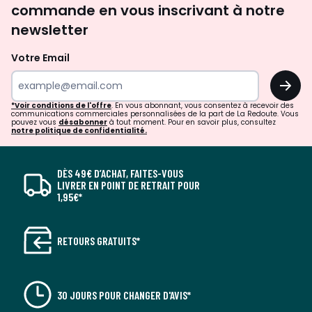
commande en vous inscrivant à notre
newsletter
Votre Email
OK
*Voir conditions de l'offre
. En vous abonnant, vous consentez à recevoir des
communications commerciales personnalisées de la part de La Redoute. Vous
pouvez vous
désabonner
à tout moment. Pour en savoir plus, consultez
notre politique de confidentialité.
DÈS 49€ D’ACHAT, FAITES-VOUS
LIVRER EN POINT DE RETRAIT POUR
1,95€*
RETOURS GRATUITS*
30 JOURS POUR CHANGER D'AVIS*