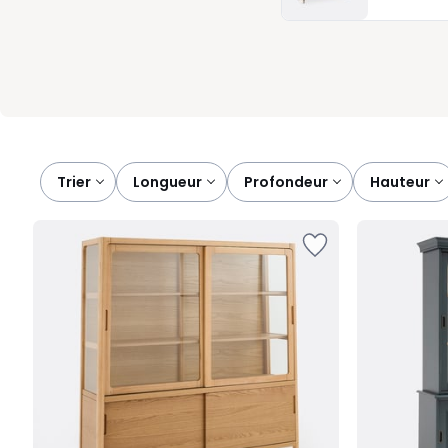
préférés. Choisir un vaisselier, c’est repenser l’organisation ave
profitez d’un intérieur ordonné, agréable à vivre chaque jour.
Trier
longueur
profondeur
hauteur