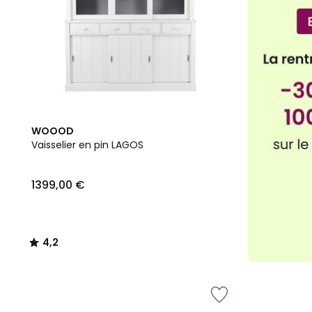
4,2
WOOOD
/ 5
Vaisselier en pin LAGOS
1399,00 €
4,2
/
5