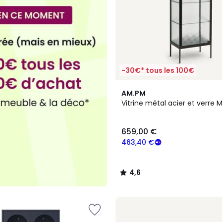
-30€* tous les 100€
4,6
AM.PM
/ 5
Vitrine métal acier et verre
659,00 €
463,40 €
4,6
/
5