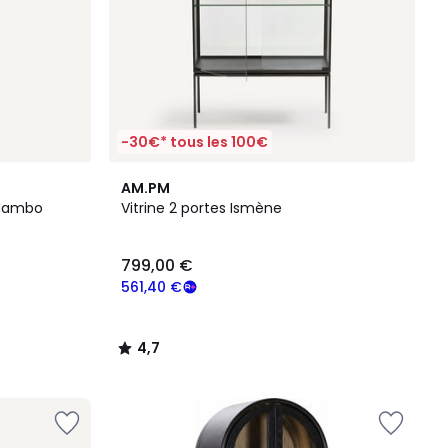
-30€* tous les 100€
4,7
AM.PM
/ 5
 Mambo
Vitrine 2 portes Ismène
799,00 €
561,40 €
4,7
/
5