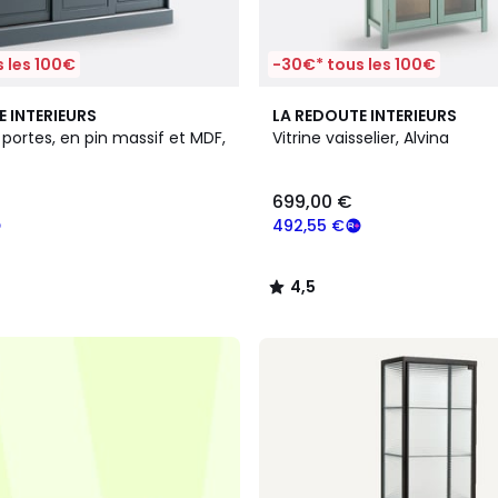
 les 100€
-30€* tous les 100€
4,5
E INTERIEURS
LA REDOUTE INTERIEURS
/ 5
6 portes, en pin massif et MDF,
Vitrine vaisselier, Alvina
699,00 €
492,55 €
4,5
/
5