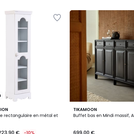
5
u
TION
TIKAMOON
rée rectangulaire en métal et
Buffet bas en Mindi massif, 
223,90 €
699,00 €
-10%