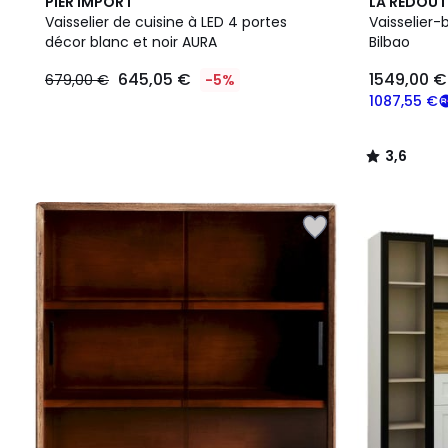
3,6
PIER IMPORT
LA REDOUT
/ 5
Vaisselier de cuisine à LED 4 portes
Vaisselier-
décor blanc et noir AURA
Bilbao
645,05 €
1549,00 €
679,00 €
-5%
1087,55 €
3,6
/
5