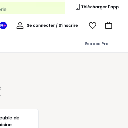
erie
Télécharger l'app
Mon
Se connecter / S'inscrire
Mon
Voir
Voir
compte
espace
mes
mon
La
favoris
panier
Espace Pro
Redoute
+
t
e
s
euble de
uisine