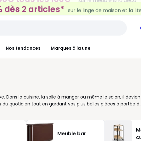
 dès 2 articles*
sur le linge de maison et la lit
Nos tendances
Marques à la une
ve. Dans la cuisine, la salle à manger ou même le salon, il devien
s du quotidien tout en gardant vos plus belles pièces à portée d
que ses portes pleines ou vitrées offrent un équilibre parfait
s pensons chaque meuble comme une solution pour simplifier vo
f apporte une touche chaleureuse, tandis qu’un modèle blanc ou
M
u généreux, il s’adapte à la pièce et à votre manière de vivre.
Meuble bar
c
tant d’un plan de surface pour disposer vos accessoires