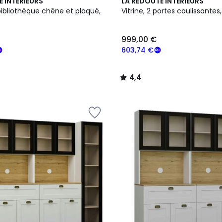
2
4,4
E INTERIEURS
LA REDOUTE INTERIEURS
Couleurs
/ 5
bibliothèque chêne et plaqué,
Vitrine, 2 portes coulissantes
999,00 €
603,74 €
4,4
/
5