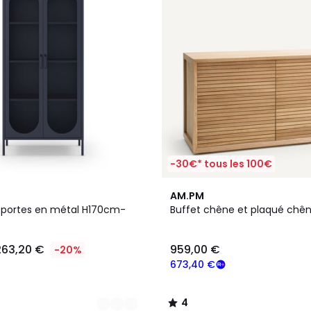
-30€* tous les 100€
4
AM.PM
/
 2 portes en métal H170cm-
Buffet chêne et plaqué chên
5
263,20 €
959,00 €
-20%
673,40 €
4
/