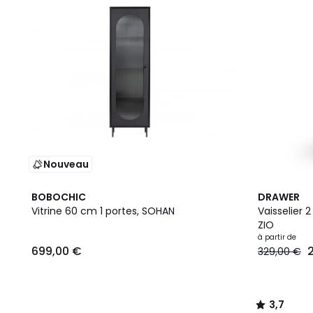
Nouveau
3
3,7
BOBOCHIC
DRAWER
Couleurs
/ 5
Vitrine 60 cm 1 portes, SOHAN
Vaisselier
ZIO
à partir de
699,00 €
329,00 €
3,7
/