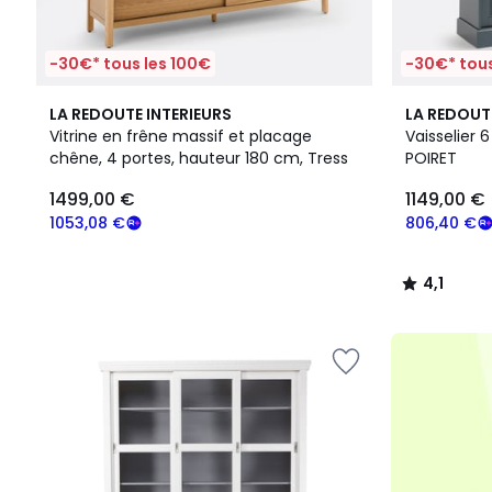
-30€* tous les 100€
-30€* tous
4,1
LA REDOUTE INTERIEURS
LA REDOUT
/ 5
Vitrine en frêne massif et placage
Vaisselier 
chêne, 4 portes, hauteur 180 cm, Tress
POIRET
1499,00
1499,00 €
1149,00 €
€
souscrivez
1053,08 €
806,40 €
à
notre
4,1
programme
/
pour
5
payer
à
la
place
1053,08
€.