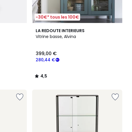
-30€* tous les 100€
4,5
LA REDOUTE INTERIEURS
/ 5
Vitrine basse, Alvina
399,00 €
280,44 €
4,5
/
5