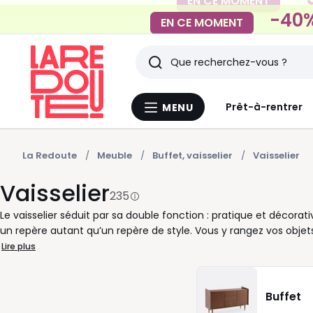
-40%
EN CE MOMENT
Rechercher
Derniers
Prêt-à-rentrer
MENU
Menu
articles
La
Redoute
vus
La Redoute
Meuble
Buffet, vaisselier
Vaisselier
Vaisselier
235
Le vaisselier séduit par sa double fonction : pratique et décorati
un repère autant qu’un repère de style. Vous y rangez vos objet
main. Ses tiroirs discrets accueillent nappes et couverts, tandis 
Lire plus
entre confidentialité et mise en scène. Chez La Redoute, nou
gestes et valoriser votre intérieur. Un vaisselier en bois massi
noir s’accorde facilement avec toutes les ambiances. Compact o
Buffet
Vous gagnez du rangement sans alourdir l’espace, tout en profi