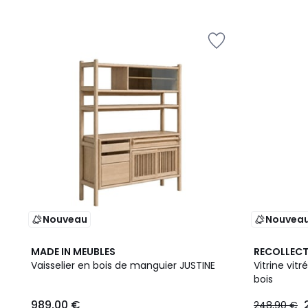
5
Nouveau
Nouvea
2
MADE IN MEUBLES
RECOLLEC
Couleurs
Vaisselier en bois de manguier JUSTINE
Vitrine vit
bois
989,00 €
248,90 €