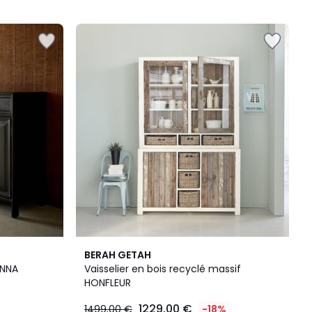
5
BERAH GETAH
/
ANNA
Vaisselier en bois recyclé massif
5
HONFLEUR
1229,00 €
1499,00 €
-18%