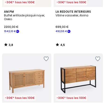
-30€* tous les 100€
-30€* tous les 100€
3,8
4,5
AM.PM
LA REDOUTE INTERIEURS
/ 5
/ 5
Buffet enfilade plaqué noyer,
Vitrine vaisselier, Alvina
Oreko
2200,00 €
699,00 €
1542,10 €
492,55 €
3,8
4,5
/
/
5
5
-30€* tous les 100€
-30€* tous les 100€