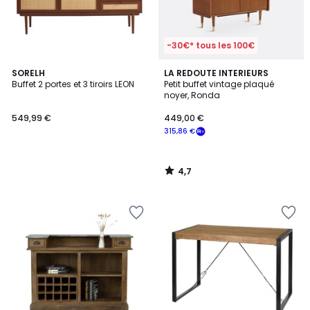
-30€* tous les 100€
4,7
SORELH
LA REDOUTE INTERIEURS
/ 5
Buffet 2 portes et 3 tiroirs LEON
Petit buffet vintage plaqué
noyer, Ronda
549,99 €
449,00 €
315,86 €
4,7
/
5