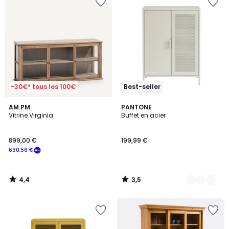
-30€* tous les 100€
Best-seller
4,4
3,5
AM.PM
8
PANTONE
/ 5
/ 5
Vitrine Virginia
Buffet en acier
Couleurs
899,00 €
199,99 €
630,56 €
4,4
3,5
/
/
5
5