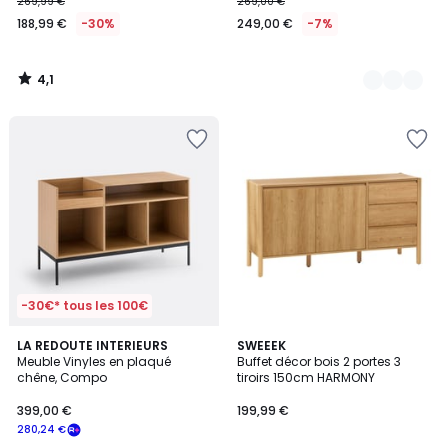
269,99 €
269,00 €
188,99 €
-30%
249,00 €
-7%
4,1
/
5
-30€* tous les 100€
4,8
1
LA REDOUTE INTERIEURS
2
SWEEEK
/ 5
/
Meuble Vinyles en plaqué
Buffet décor bois 2 portes 3
Couleurs
5
chêne, Compo
tiroirs 150cm HARMONY
399,00 €
199,99 €
280,24 €