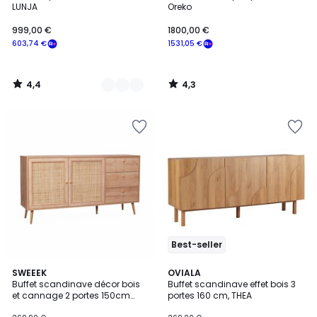
LUNJA
Oreko
999,00 €
1800,00 €
603,74 €
1531,05 €
4,4
4,3
/
/
5
5
Best-seller
4,1
SWEEEK
2
OVIALA
/ 5
Buffet scandinave décor bois
Buffet scandinave effet bois 3
Couleurs
et cannage 2 portes 150cm
portes 160 cm, THEA
BOHÈME