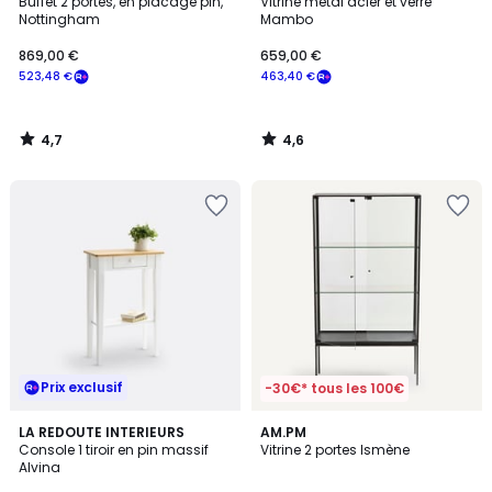
/ 5
/ 5
Buffet 2 portes, en placage pin,
Vitrine métal acier et verre
Nottingham
Mambo
869,00 €
659,00 €
523,48 €
463,40 €
4,7
4,6
/
/
5
5
Prix exclusif
-30€* tous les 100€
4,7
4,7
LA REDOUTE INTERIEURS
AM.PM
/ 5
/ 5
Console 1 tiroir en pin massif
Vitrine 2 portes Ismène
Alvina