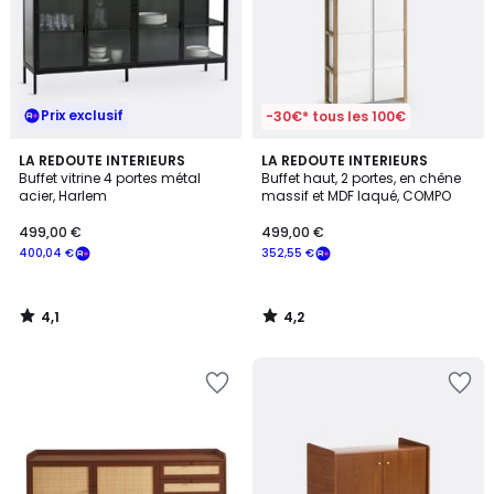
Prix exclusif
-30€* tous les 100€
4,1
4,2
LA REDOUTE INTERIEURS
LA REDOUTE INTERIEURS
/ 5
/ 5
Buffet vitrine 4 portes métal
Buffet haut, 2 portes, en chêne
acier, Harlem
massif et MDF laqué, COMPO
499,00 €
499,00 €
400,04 €
352,55 €
4,1
4,2
/
/
5
5