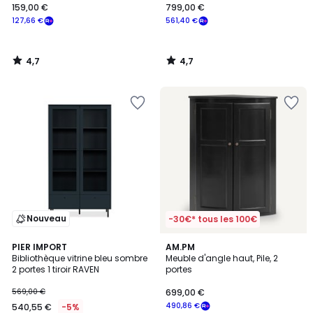
159,00 €
799,00 €
127,66 €
561,40 €
4,7
4,7
/
/
5
5
Nouveau
-30€* tous les 100€
4,7
PIER IMPORT
AM.PM
/ 5
Bibliothèque vitrine bleu sombre
Meuble d'angle haut, Pile, 2
2 portes 1 tiroir RAVEN
portes
569,00 €
699,00 €
490,86 €
540,55 €
-5%