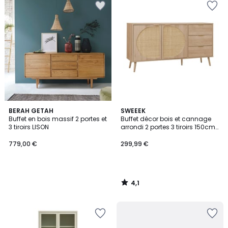
4,1
BERAH GETAH
SWEEEK
/ 5
Buffet en bois massif 2 portes et
Buffet décor bois et cannage
3 tiroirs LISON
arrondi 2 portes 3 tiroirs 150cm
EVA
779,00 €
299,99 €
4,1
/
5