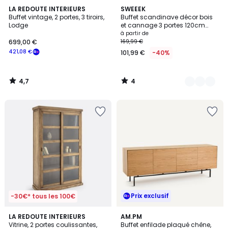
4,7
4
LA REDOUTE INTERIEURS
5
SWEEEK
/ 5
/
Buffet vintage, 2 portes, 3 tiroirs,
Buffet scandinave décor bois
Couleurs
5
Lodge
et cannage 3 portes 120cm
BOHÈME
à partir de
699,00 €
169,99 €
421,08 €
101,99 €
-40%
4,7
4
/
/
5
5
Prix exclusif
-30€* tous les 100€
4,4
4,3
2
LA REDOUTE INTERIEURS
AM.PM
/ 5
/ 5
Vitrine, 2 portes coulissantes,
Buffet enfilade plaqué chêne,
Couleurs