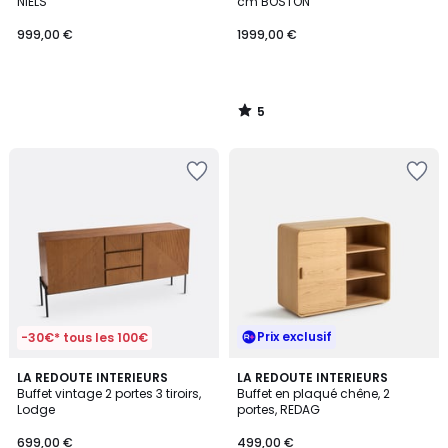
5
NIELS
cm BOSTON
999,00 €
1999,00 €
5
/
5
Prix exclusif
-30€* tous les 100€
4,6
LA REDOUTE INTERIEURS
LA REDOUTE INTERIEURS
/ 5
Buffet vintage 2 portes 3 tiroirs,
Buffet en plaqué chêne, 2
Lodge
portes, REDAG
699,00 €
499,00 €