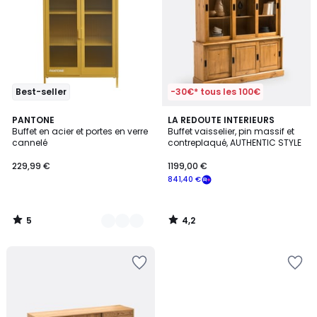
Best-seller
-30€* tous les 100€
5
4,2
4
PANTONE
LA REDOUTE INTERIEURS
/
/ 5
Buffet en acier et portes en verre
Buffet vaisselier, pin massif et
Couleurs
5
cannelé
contreplaqué, AUTHENTIC STYLE
229,99 €
1199,00 €
841,40 €
5
4,2
/
/
5
5