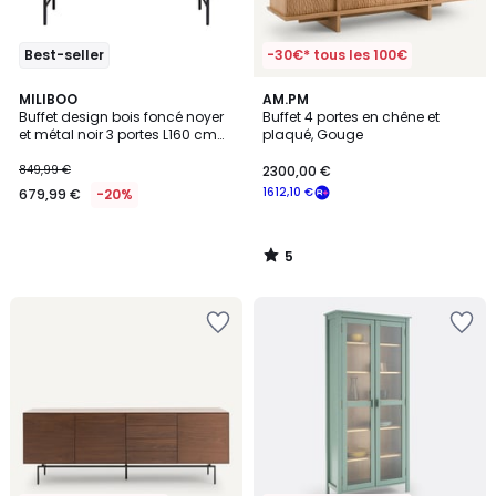
Best-seller
-30€* tous les 100€
5
MILIBOO
AM.PM
/
Buffet design bois foncé noyer
Buffet 4 portes en chêne et
5
et métal noir 3 portes L160 cm
plaqué, Gouge
SKYE
849,99 €
2300,00 €
1612,10 €
679,99 €
-20%
5
/
5