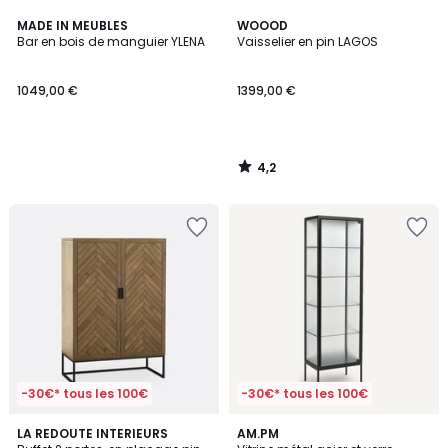
4,2
MADE IN MEUBLES
WOOOD
/ 5
Bar en bois de manguier YLENA
Vaisselier en pin LAGOS
1049,00 €
1399,00 €
4,2
/
5
-30€* tous les 100€
-30€* tous les 100€
4,7
4,6
LA REDOUTE INTERIEURS
AM.PM