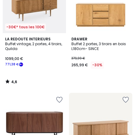
-30€* tous les 100€
4,6
LA REDOUTE INTERIEURS
DRAWER
/ 5
Buffet vintage, 2 portes, 4 tiroirs,
Buffet 2 portes, 3 tiroirs en bois
Quilda
L180cm- SINCE
1099,00 €
379,99 €
771,38 €
265,99 €
-30%
4,6
/
5