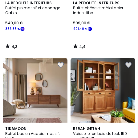
4,3
4,4
LA REDOUTE INTERIEURS
LA REDOUTE INTERIEURS
/ 5
/ 5
Buffet pin massif et cannage
Buffet chêne et métal acier
Gabin
indus Hiba
549,00 €
599,00 €
386,38 €
421,40 €
4,3
4,4
/
/
5
5
5
TIKAMOON
BERAH GETAH
/
Buffet bas en Acacia massif,
Vaisselier en bois de teck 150