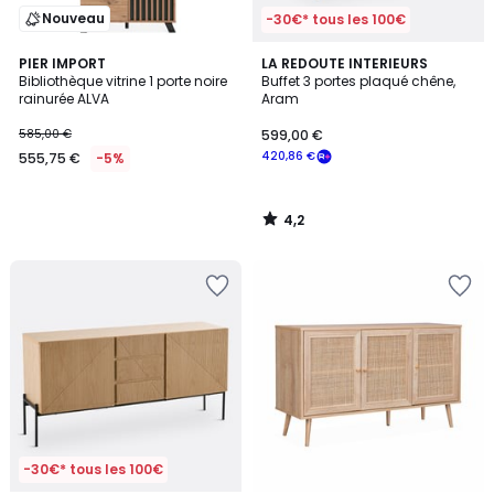
Nouveau
-30€* tous les 100€
4,2
PIER IMPORT
LA REDOUTE INTERIEURS
/ 5
Bibliothèque vitrine 1 porte noire
Buffet 3 portes plaqué chêne,
rainurée ALVA
Aram
585,00 €
599,00 €
420,86 €
555,75 €
-5%
4,2
/
5
-30€* tous les 100€