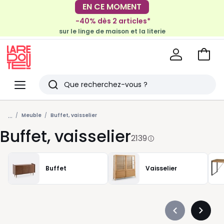
-40% dès 2 articles*
EN CE MOMENT
sur le linge de maison et la literie
-30€ tous les 100€*
sur le meuble & la déco
Voir
mon
La
panie
Redoute
Menu
Rechercher
Derniers
...
articles
Meuble
Buffet, vaisselier
Buffet, vaisselier
vus
2139
Buffet
Vaisselier
Précédent
Suivan