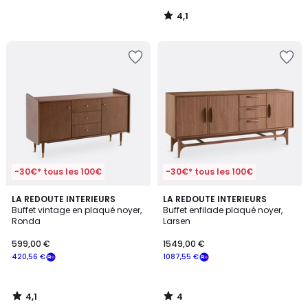
notre
4,1
programme
/
5
pour
payer
à
la
place
1053,08
€.
-30€* tous les 100€
-30€* tous les 100€
4,1
4
LA REDOUTE INTERIEURS
LA REDOUTE INTERIEURS
/ 5
/
Buffet vintage en plaqué noyer,
Buffet enfilade plaqué noyer,
5
Ronda
Larsen
599,00 €
1549,00 €
420,56 €
1087,55 €
4,1
4
/
/