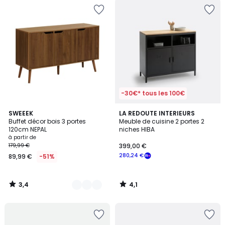
-30€* tous les 100€
3,4
4,1
2
SWEEEK
LA REDOUTE INTERIEURS
/ 5
/ 5
Buffet décor bois 3 portes
Meuble de cuisine 2 portes 2
Couleurs
120cm NEPAL
niches HIBA
à partir de
179,99 €
399,00 €
280,24 €
89,99 €
-51%
3,4
4,1
/
/
5
5