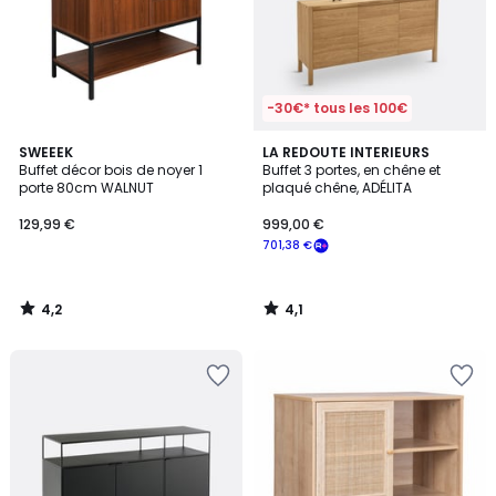
-30€* tous les 100€
4,2
4,1
SWEEEK
LA REDOUTE INTERIEURS
/ 5
/ 5
Buffet décor bois de noyer 1
Buffet 3 portes, en chêne et
porte 80cm WALNUT
plaqué chêne, ADÉLITA
129,99 €
999,00 €
701,38 €
4,2
4,1
/
/
5
5