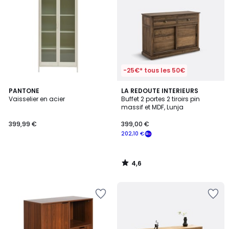
-25€* tous les 50€
4,6
PANTONE
LA REDOUTE INTERIEURS
/ 5
Vaisselier en acier
Buffet 2 portes 2 tiroirs pin
massif et MDF, Lunja
399,99 €
399,00 €
202,10 €
4,6
/
5