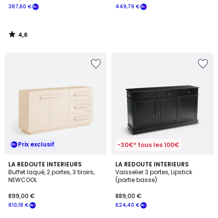
387,60 €
449,79 €
4,6
/
5
Prix exclusif
-30€* tous les 100€
3,9
LA REDOUTE INTERIEURS
LA REDOUTE INTERIEURS
/ 5
Buffet laqué, 2 portes, 3 tiroirs,
Vaisselier 3 portes, Lipstick
NEWCOOL
(partie basse)
899,00 €
889,00 €
810,18 €
624,40 €