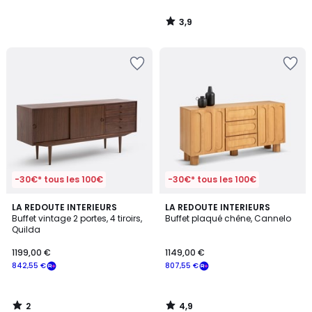
3,9
/
5
-30€* tous les 100€
-30€* tous les 100€
2
4,9
LA REDOUTE INTERIEURS
LA REDOUTE INTERIEURS
/
/ 5
Buffet vintage 2 portes, 4 tiroirs,
Buffet plaqué chêne, Cannelo
5
Quilda
1199,00 €
1149,00 €
842,55 €
807,55 €
2
4,9
/
/