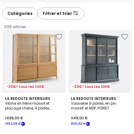
-
-
défiler
défiler
à
à
Catégories
Filtrer et trier
gauche
droite
2139 articles
-30€* tous les 100€
-30€* tous les 100€
4,1
LA REDOUTE INTERIEURS
LA REDOUTE INTERIEURS
/ 5
Vitrine en frêne massif et
Vaisselier 6 portes, en pin
placage chêne, 4 portes,
massif et MDF, POIRET
1499,00
hauteur 180 cm, Tress
1499,00 €
1149,00 €
€
1053,08 €
806,40 €
souscrivez
à