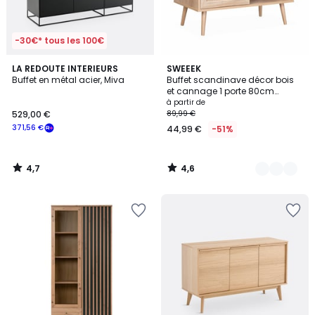
-30€* tous les 100€
4,7
4,6
LA REDOUTE INTERIEURS
3
SWEEEK
/ 5
/ 5
Buffet en métal acier, Miva
Buffet scandinave décor bois
Couleurs
et cannage 1 porte 80cm
BOHÈME
à partir de
529,00 €
89,99 €
371,56 €
44,99 €
-51%
4,7
4,6
/
/
5
5