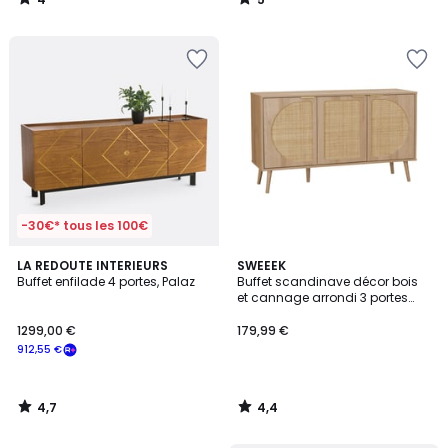
/
/
5
5
-30€* tous les 100€
4,7
4,4
LA REDOUTE INTERIEURS
SWEEEK
/ 5
/ 5
Buffet enfilade 4 portes, Palaz
Buffet scandinave décor bois
et cannage arrondi 3 portes
120cm EVA
1299,00 €
179,99 €
912,55 €
4,7
4,4
/
/
5
5