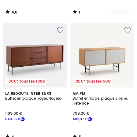
4,8
1
/
/
5
5
-30€* tous les 100€
-25€* tous les 50€
4
5
LA REDOUTE INTERIEURS
AM.PM
/
/
Buffet en plaqué noyer, Noyeto
Buffet enfilade, plaqué chêne,
5
5
Pletenice
1199,00 €
799,00 €
840,86 €
402,97 €
4
5