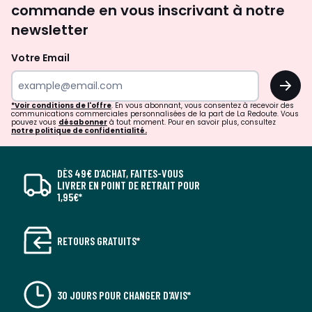
commande en vous inscrivant à notre
newsletter
Votre Email
OK
*Voir conditions de l'offre
. En vous abonnant, vous consentez à recevoir des
communications commerciales personnalisées de la part de La Redoute. Vous
pouvez vous
désabonner
à tout moment. Pour en savoir plus, consultez
notre politique de confidentialité.
DÈS 49€ D’ACHAT, FAITES-VOUS
LIVRER EN POINT DE RETRAIT POUR
1,95€*
RETOURS GRATUITS*
30 JOURS POUR CHANGER D'AVIS*