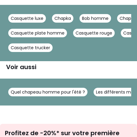
Casquette luxe
Chapka
Bob homme
Chapk
Casquette plate homme
Casquette rouge
Casqu
Casquette trucker
Voir aussi
Quel chapeau homme pour l'été ?
Les différents mo
Inscription
Profitez de -20%* sur votre première
newsletter