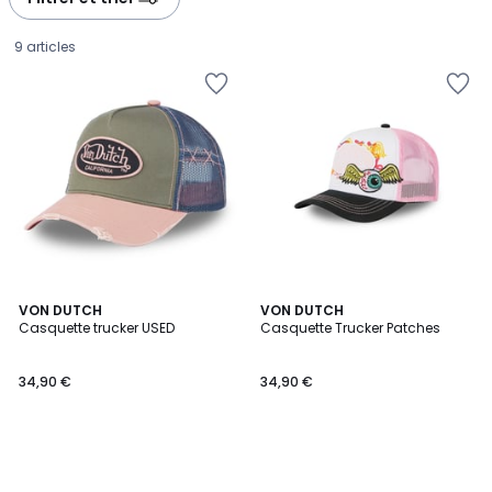
gauche
droite
9 articles
VON DUTCH
VON DUTCH
Casquette trucker USED
Casquette Trucker Patches
34,90
34,90 €
34,90 €
€.