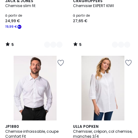
5
5
3
JACK & JONES
3
CRAGHOPPERS
/
/
Chemise slim fit
Chemisier EXPERT KIWI
Couleurs
Couleurs
5
5
à partir de
à partir de
24,99 €
27,65 €
19,99 €
5
5
/
/
5
5
4,5
4,4
7
JP1880
6
ULLA POPKEN
/ 5
/ 5
Chemise infroissable, coupe
Chemisier, crépon, col chemise,
Couleurs
Couleurs
Comfort Fit
manches 3/4