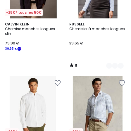
-25€* tous les 50€
5
CALVIN KLEIN
2
RUSSELL
/
Chemise manches longues
Chemisier à manches longues
Couleurs
5
slim
79,90 €
39,65 €
39,95 €
5
/
5