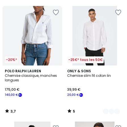
5
-20%*
-25€* tous les 50€
3,7
5
POLO RALPH LAUREN
4
ONLY & SONS
/ 5
/
Chemise classique, manches
Chemise slim fit coton lin
Couleurs
5
longues
175,00 €
39,99 €
140,00 €
20,00 €
3,7
5
/
/
5
5