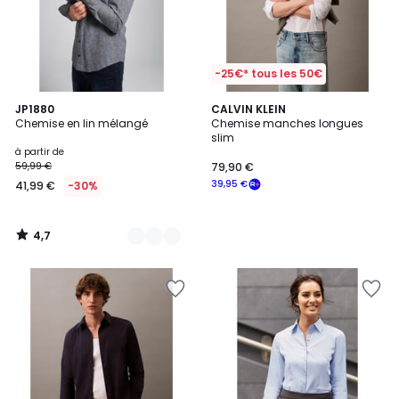
-25€* tous les 50€
4,7
13
JP1880
CALVIN KLEIN
/ 5
Chemise en lin mélangé
Chemise manches longues
Couleurs
slim
à partir de
59,99 €
79,90 €
39,95 €
41,99 €
-30%
4,7
/
5