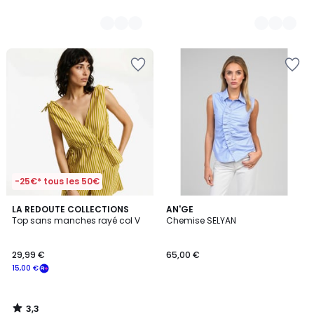
-25€* tous les 50€
3,3
LA REDOUTE COLLECTIONS
AN'GE
/ 5
Top sans manches rayé col V
Chemise SELYAN
29,99 €
65,00 €
15,00 €
3,3
/