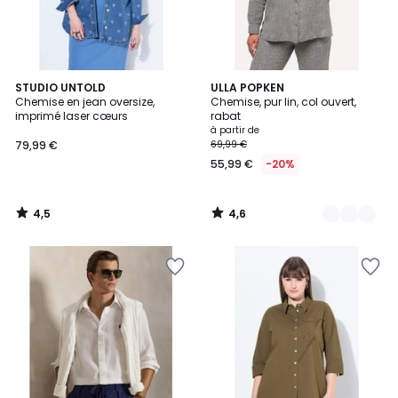
4,5
4,6
STUDIO UNTOLD
5
ULLA POPKEN
/ 5
/ 5
Chemise en jean oversize,
Chemise, pur lin, col ouvert,
Couleurs
imprimé laser cœurs
rabat
à partir de
79,99 €
69,99 €
55,99 €
-20%
4,5
4,6
/
/
5
5