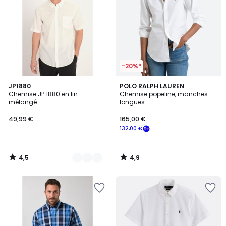
-20%*
4,5
4,9
8
JP1880
POLO RALPH LAUREN
/ 5
/ 5
Chemise JP 1880 en lin
Chemise popeline, manches
Couleurs
mélangé
longues
49,99 €
165,00 €
132,00 €
4,5
4,9
/
/
5
5