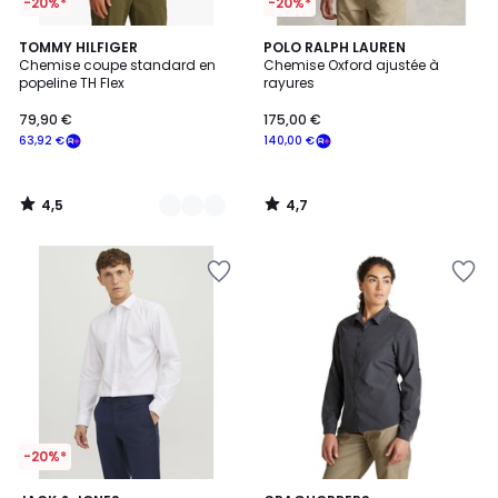
-20%*
-20%*
4,5
4,7
3
TOMMY HILFIGER
POLO RALPH LAUREN
/ 5
/ 5
Chemise coupe standard en
Chemise Oxford ajustée à
Couleurs
popeline TH Flex
rayures
79,90 €
175,00 €
63,92 €
140,00 €
4,5
4,7
/
/
5
5
-20%*