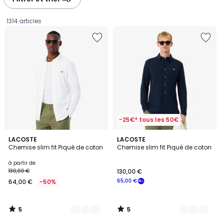
gauche
droite
1314 articles
-25€* tous les 50€
5
5
3
LACOSTE
2
LACOSTE
/
/
Chemise slim fit Piqué de coton
Chemise slim fit Piqué de coton
Couleurs
Couleurs
5
5
Prix
à partir de
130,00 €
130,00 €
à
65,00 €
64,00 €
-50%
partir
de
64,00
5
5
€
/
/
5
5