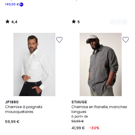
140,00 €
4,4
5
/
/
5
5
2
JP1880
2
STHUGE
Chemise à poignets
Chemise en flanelle, manches
Couleurs
Couleurs
mousquetaires
longues
à partir de
59,99 €
59,99 €
41,99 €
-30%