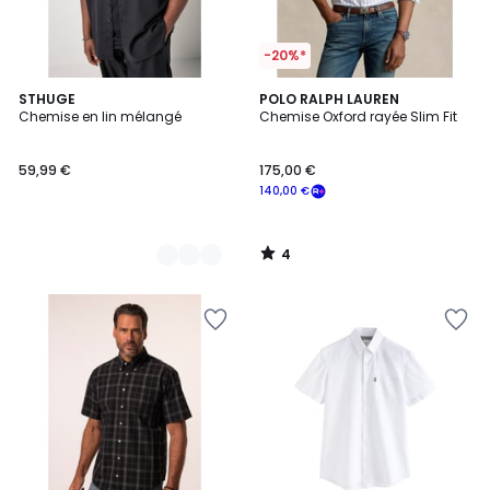
-20%*
4
2
STHUGE
POLO RALPH LAUREN
/
Chemise en lin mélangé
Chemise Oxford rayée Slim Fit
Couleurs
5
59,99 €
175,00 €
140,00 €
4
/
5