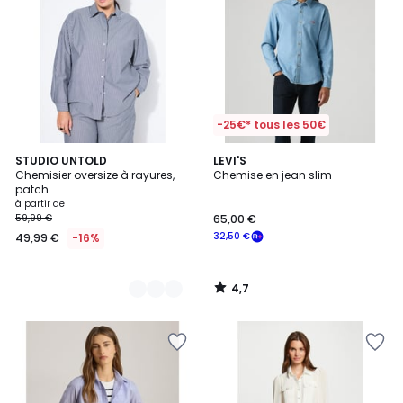
-25€* tous les 50€
4,7
2
STUDIO UNTOLD
LEVI'S
/ 5
Chemisier oversize à rayures,
Chemise en jean slim
Couleurs
patch
à partir de
59,99 €
65,00 €
32,50 €
49,99 €
-16%
4,7
/
5