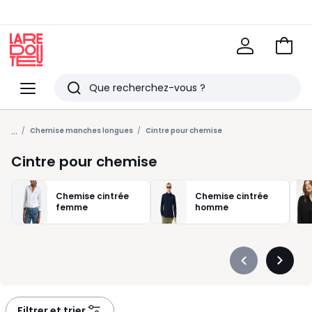
Voir
mon
La
panie
Redoute
Menu
Rechercher
Derniers
...
articles
Chemise manches longues
Cintre pour chemise
vus
Cintre pour chemise
Chemise cintrée
Chemise cintrée
femme
homme
Précédent
Suivan
-
-
défiler
défiler
à
à
Filtrer et trier