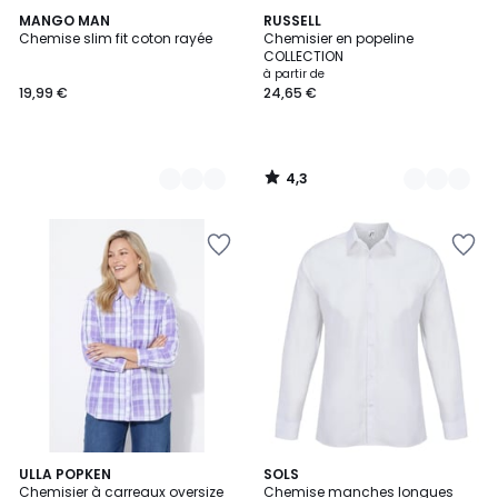
4,3
2
MANGO MAN
5
RUSSELL
/ 5
Chemise slim fit coton rayée
Chemisier en popeline
Couleurs
Couleurs
COLLECTION
à partir de
19,99 €
24,65 €
4,3
/
5
ULLA POPKEN
3
SOLS
Chemisier à carreaux oversize
Chemise manches longues