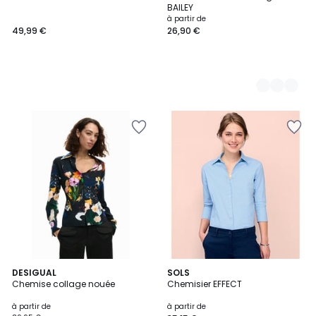
Couleurs
BAILEY
à partir de
49,99 €
26,90 €
4,6
DESIGUAL
4
SOLS
/ 5
Chemise collage nouée
Chemisier EFFECT
Couleurs
à partir de
à partir de