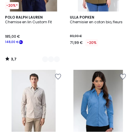
-20%*
3,7
4
POLO RALPH LAUREN
ULLA POPKEN
/ 5
Chemise en lin Custom Fit
Chemisier en coton bio, fleurs
Couleurs
185,00 €
89,99 €
148,00 €
71,99 €
-20%
3,7
/
5