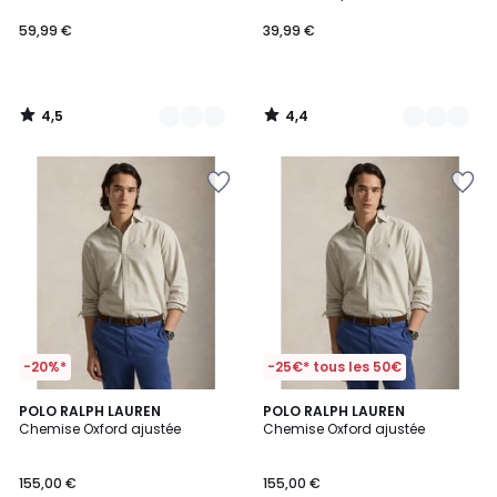
59,99 €
39,99 €
4,5
4,4
/
/
5
5
-20%*
-25€* tous les 50€
1
1
4
POLO RALPH LAUREN
2
POLO RALPH LAUREN
/
/
Chemise Oxford ajustée
Chemise Oxford ajustée
Couleurs
Couleurs
5
5
155,00 €
155,00 €