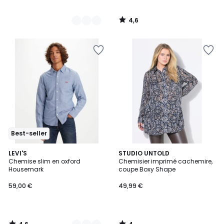
4,6
/
5
Best-seller
4,6
4
2
LEVI'S
STUDIO UNTOLD
/ 5
/
Chemise slim en oxford
Chemisier imprimé cachemire,
Couleurs
5
Housemark
coupe Boxy Shape
59,00 €
49,99 €