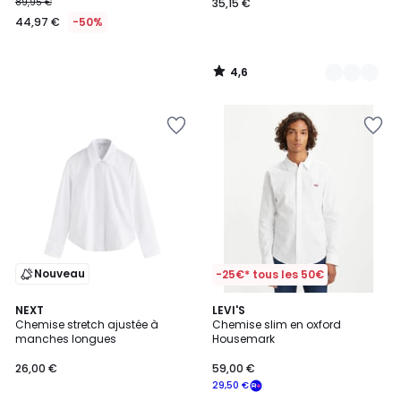
89,95 €
35,15 €
44,97 €
-50%
4,6
/
5
Nouveau
-25€* tous les 50€
4,6
2
NEXT
LEVI'S
/ 5
Chemise stretch ajustée à
Chemise slim en oxford
Couleurs
manches longues
Housemark
26,00 €
59,00 €
29,50 €