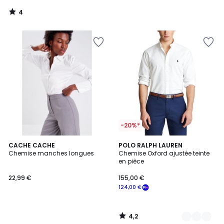
4
/
5
-20%*
4,2
CACHE CACHE
3
POLO RALPH LAUREN
/ 5
Chemise manches longues
Chemise Oxford ajustée teinte
Couleurs
en pièce
22,99 €
155,00 €
124,00 €
4,2
/