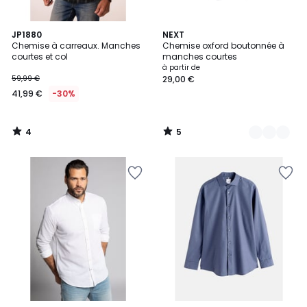
4
5
JP1880
2
NEXT
/
/
Chemise à carreaux. Manches
Chemise oxford boutonnée à
Couleurs
5
5
courtes et col
manches courtes
à partir de
59,99 €
29,00 €
41,99 €
-30%
4
5
/
/
5
5