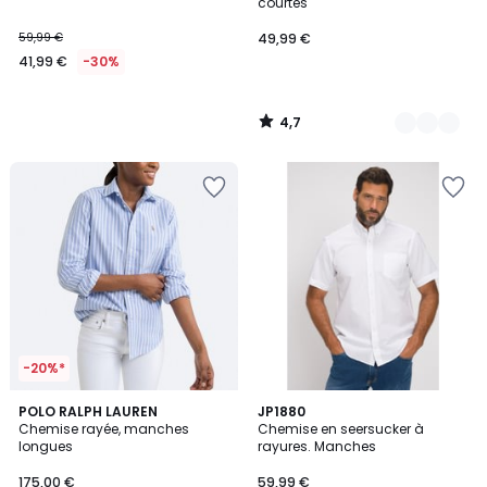
courtes
59,99 €
49,99 €
41,99 €
-30%
4,7
/
5
-20%*
4,4
5
POLO RALPH LAUREN
2
JP1880
/ 5
/
Chemise rayée, manches
Chemise en seersucker à
Couleurs
5
longues
rayures. Manches
175,00 €
59,99 €