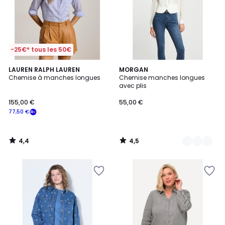
-25€* tous les 50€
4,4
4,5
LAUREN RALPH LAUREN
3
MORGAN
/ 5
/ 5
Chemise à manches longues
Chemise manches longues
Couleurs
avec plis
155,00 €
55,00 €
77,50 €
4,4
4,5
/
/
5
5