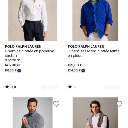
3,8
5
4
POLO RALPH LAUREN
5
POLO RALPH LAUREN
/ 5
/
Chemise cintrée en popeline
Chemise Oxford cintrée teinte
Couleurs
Couleurs
5
stretch
en pièce
à partir de
145,00 €
155,00 €
116,00 €
124,00 €
3,8
5
/
/
5
5