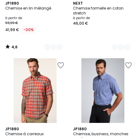
4,6
12
JP1880
12
NEXT
/ 5
Chemise en lin mélangé
Chemise formelle en coton
Couleurs
Couleurs
stretch
à partir de
à partir de
59,99 €
46,00 €
41,99 €
-30%
4,6
/
5
4,7
JP1880
3
JP1880
/ 5
Chemise à carreaux
Chemise, business, manches
Couleurs