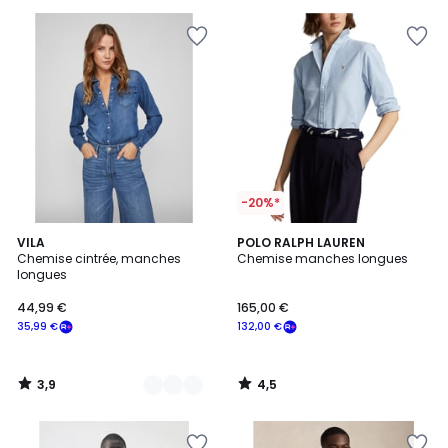
au
lieu
de
130,00
€
50%
de
réduction
appliquée.
-20%*
3,9
4,5
2
VILA
POLO RALPH LAUREN
/ 5
/ 5
Chemise cintrée, manches
Chemise manches longues
Couleurs
longues
44,99 €
165,00 €
35,99 €
132,00 €
3,9
4,5
/
/
5
5