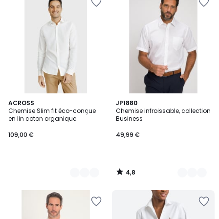
4,8
3
ACROSS
4
JP1880
/ 5
Chemise Slim fit éco-conçue
Chemise infroissable, collection
Couleurs
Couleurs
en lin coton organique
Business
109,00 €
49,99 €
4,8
/
5