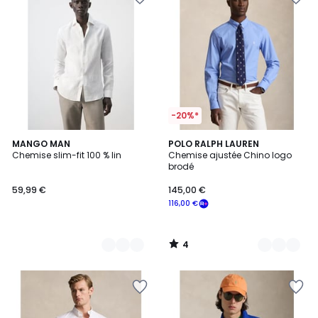
-20%*
4
7
MANGO MAN
2
POLO RALPH LAUREN
/
Chemise slim-fit 100 % lin
Chemise ajustée Chino logo
Couleurs
Couleurs
5
brodé
59,99 €
145,00 €
116,00 €
4
/
5