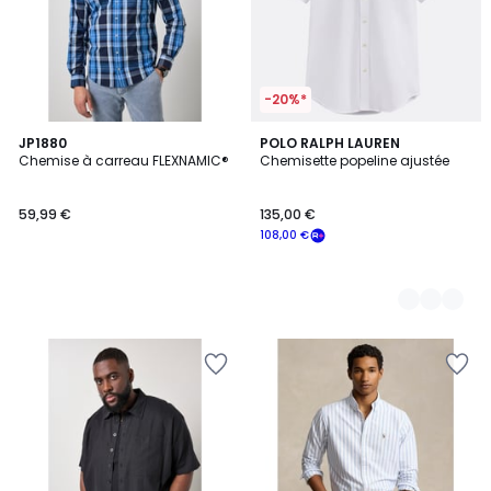
-20%*
JP1880
3
POLO RALPH LAUREN
Chemise à carreau FLEXNAMIC®
Chemisette popeline ajustée
Couleurs
59,99 €
135,00 €
108,00 €