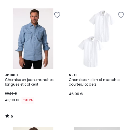
5
5
JP1880
NEXT
/
Chemise en jean, manches
Chemises - slim et manches
5
longues et col Kent
courtes, lot de 2
69,99 €
46,00 €
48,99 €
-30%
5
/
5