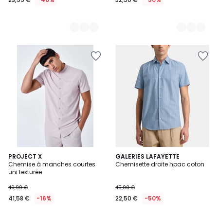
PROJECT X
GALERIES LAFAYETTE
Chemise à manches courtes
Chemisette droite hpac coton
uni texturée
49,99 €
45,00 €
41,58 €
-16%
22,50 €
-50%