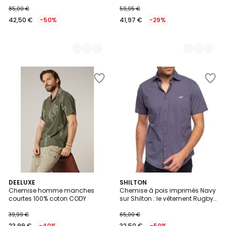
85,00 €
59,95 €
42,50 €
-50%
41,97 €
-29%
2
DEELUXE
2
SHILTON
Chemise homme manches
Chemise à pois imprimés Navy
Couleurs
Couleurs
courtes 100% coton CODY
sur Shilton : le vêtement Rugby
Sportswear !
39,99 €
65,00 €
23,99 €
-40%
32,50 €
-50%