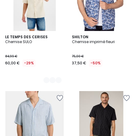
2
LE TEMPS DES CERISES
SHILTON
Chemise SULO
Chemise imprimé fleuri
Couleurs
84,99 €
75,00 €
60,00 €
-29%
37,50 €
-50%