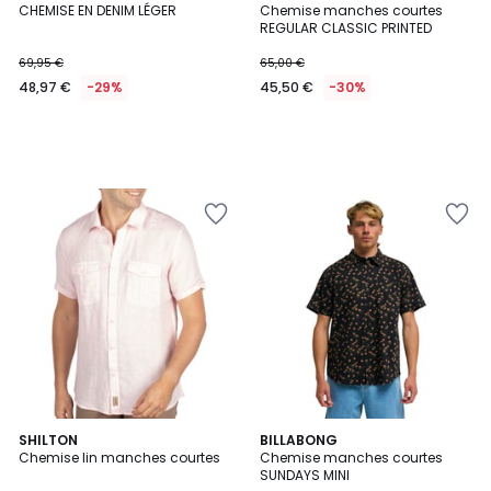
CHEMISE EN DENIM LÉGER
Chemise manches courtes
REGULAR CLASSIC PRINTED
69,95 €
65,00 €
48,97 €
-29%
45,50 €
-30%
3
SHILTON
2
BILLABONG
Chemise lin manches courtes
Chemise manches courtes
Couleurs
Couleurs
SUNDAYS MINI