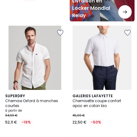
Livraison en
Locker Mondial
Relay
4
SUPERDRY
2
GALERIES LAFAYETTE
Chemise Oxford à manches
Chemisette coupe confort
Couleurs
Couleurs
courtes
apoc en coton bio
à partir de
64,99 €
45,00 €
52,11 €
-19%
22,50 €
-50%