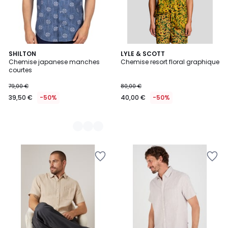
2
SHILTON
LYLE & SCOTT
Chemise japanese manches
Chemise resort floral graphique
Couleurs
courtes
79,00 €
80,00 €
39,50 €
-50%
40,00 €
-50%