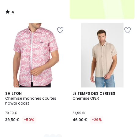
4
/
5
4
SHILTON
LE TEMPS DES CERISES
Chemise manches courtes
Chemise OPER
Couleurs
hawaï coast
79,00 €
64,99 €
39,50 €
-50%
46,00 €
-29%