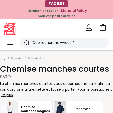
Mondial Relay
Livraison en Locker
EN CE MOMENT
pour vos petits articles
-20% dès 39€*
sur la mode
Voir
mon
La
panie
Redoute
Menu
Rechercher
Derniers
...
articles
Chemise
Chemisette
Chemise manches courtes
vus
983
La chemise manches courtes vous accompagne du matin au
soir avec une allure nette et facile à porter. Pour le bureau, les
vacances ou un dîner en terrasse, elle se glisse dans tous les
Lire plus
rythmes de la journée. Chez La Redoute, nous la choisissons
dans des coupes variées pour répondre à toutes vos envies :
Chemise
Surchemise
droite pour un porté classique, oversize pour plus de
manches longues