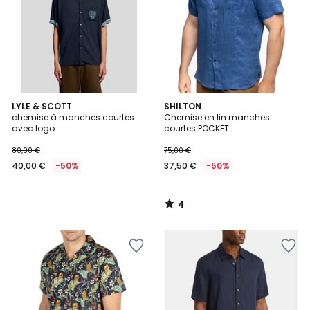
4
LYLE & SCOTT
SHILTON
/
chemise à manches courtes
Chemise en lin manches
5
avec logo
courtes POCKET
80,00 €
75,00 €
40,00 €
-50%
37,50 €
-50%
4
/
5