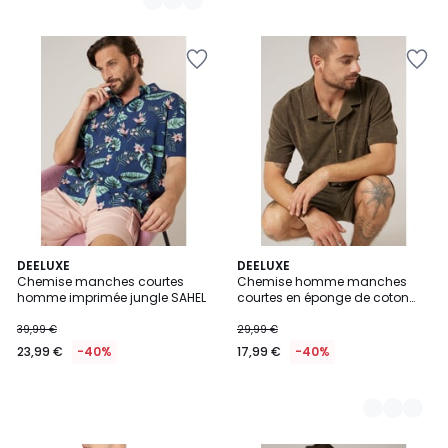
DEELUXE
2
DEELUXE
Chemise manches courtes
Chemise homme manches
Couleurs
homme imprimée jungle SAHEL
courtes en éponge de coton
CREEKSON
39,99 €
29,99 €
23,99 €
-40%
17,99 €
-40%