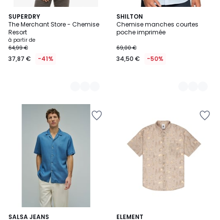
2
SUPERDRY
2
SHILTON
The Merchant Store - Chemise
Chemise manches courtes
Couleurs
Couleurs
Resort
poche imprimée
à partir de
64,99 €
69,00 €
37,87 €
-41%
34,50 €
-50%
SALSA JEANS
ELEMENT