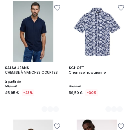
3
SALSA JEANS
2
SCHOTT
CHEMISE À MANCHES COURTES
Chemise hawaïenne
Couleurs
Couleurs
à partir de
59,95 €
85,00 €
45,95 €
-23%
59,50 €
-30%