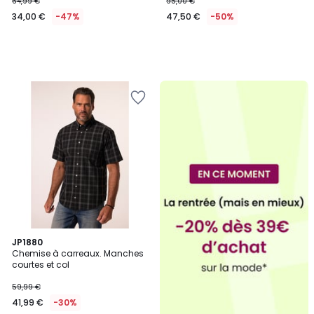
64,99 €
95,00 €
34,00 €
-47%
47,50 €
-50%
4
JP1880
/
Chemise à carreaux. Manches
5
courtes et col
59,99 €
41,99 €
-30%