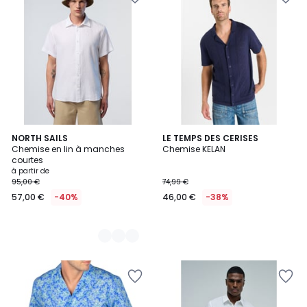
3
NORTH SAILS
LE TEMPS DES CERISES
Chemise en lin à manches
Chemise KELAN
Couleurs
courtes
à partir de
95,00 €
74,99 €
57,00 €
-40%
46,00 €
-38%