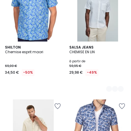
SHILTON
3
SALSA JEANS
Chemise esprit maori
CHEMISE EN LIN
Couleurs
à partir de
69,00 €
59,95 €
34,50 €
-50%
29,98 €
-49%