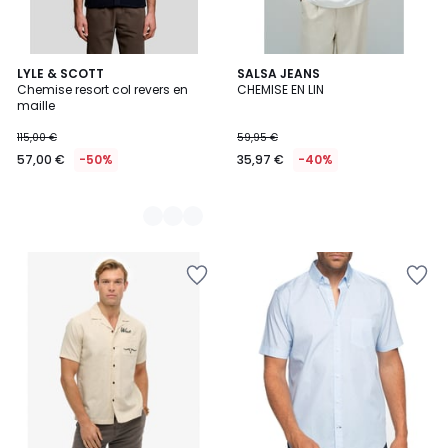
2
LYLE & SCOTT
SALSA JEANS
Chemise resort col revers en
CHEMISE EN LIN
Couleurs
maille
115,00 €
59,95 €
57,00 €
-50%
35,97 €
-40%