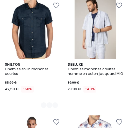
5
SHILTON
DEELUXE
Chemise en lin manches
Chemise manches courtes
Couleurs
courtes
homme en coton jacquard MIO
85,00 €
39,99 €
42,50 €
-50%
23,99 €
-40%