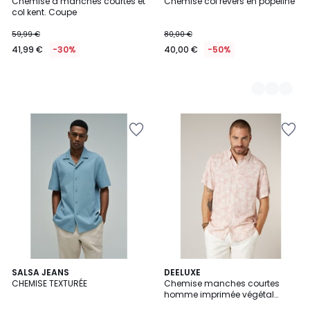
Chemise à manches courtes et
Chemise col revers en popeline
Couleurs
col kent. Coupe
59,99 €
80,00 €
41,99 €
-30%
40,00 €
-50%
2
SALSA JEANS
2
DEELUXE
CHEMISE TEXTURÉE
Chemise manches courtes
Couleurs
Couleurs
homme imprimée végétal
WILSON