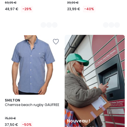
69,95 €
39,99 €
48,97 €
-29%
23,99 €
-40%
Nouveau
!
Livraison
en
Locker
Mondial
Relay
SHILTON
Chemise beach rugby GAUFREE
75,00 €
Nouveau !
37,50 €
-50%