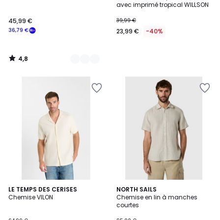
avec imprimé tropical WILLSON
45,99
45,99 €
39,99 €
€
36,79 €
23,99 €
-40%
souscrivez
à
notre
4,8
programme
/
5
pour
payer
à
la
place
36,79
€.
LE TEMPS DES CERISES
NORTH SAILS
Chemise VILON
Chemise en lin à manches
courtes