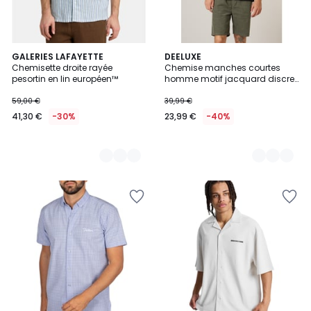
4
GALERIES LAFAYETTE
2
DEELUXE
Chemisette droite rayée
Chemise manches courtes
Couleurs
Couleurs
pesortin en lin européen™
homme motif jacquard discret
OSCARDO
59,00 €
39,99 €
41,30 €
-30%
23,99 €
-40%