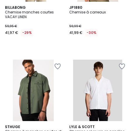
BILLABONG
JP1880
Chemise manches courtes
Chemise à carreaux
VACAY LINEN
59,95 €
59,99 €
41,97 €
-29%
41,99 €
-30%
STHUGE
2
LYLE & SCOTT