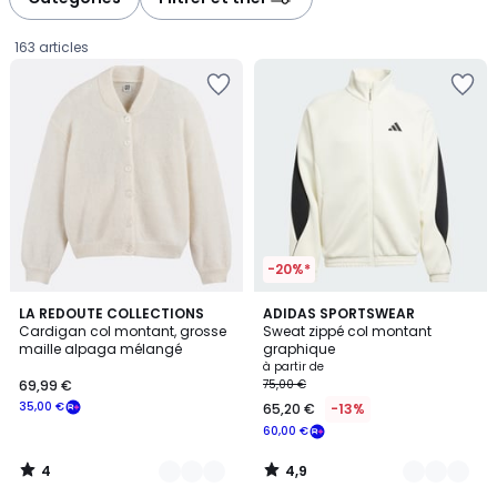
gauche
droite
163 articles
-20%*
4
4,9
3
LA REDOUTE COLLECTIONS
6
ADIDAS SPORTSWEAR
/
/ 5
Cardigan col montant, grosse
Sweat zippé col montant
Couleurs
Couleurs
5
maille alpaga mélangé
graphique
69,99
à partir de
69,99 €
75,00 €
€
35,00 €
65,20 €
-13%
souscrivez
60,00 €
à
notre
4
4,9
programme
/
/
5
5