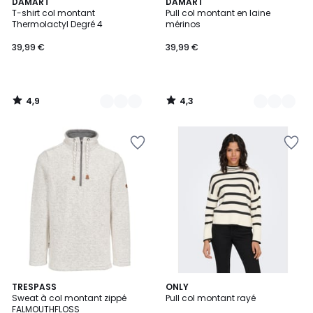
4,9
4,3
2
DAMART
9
DAMART
/ 5
/ 5
T-shirt col montant
Pull col montant en laine
Couleurs
Couleurs
Thermolactyl Degré 4
mérinos
39,99 €
39,99 €
4,9
4,3
/
/
5
5
4,3
2
TRESPASS
2
ONLY
/ 5
Sweat à col montant zippé
Pull col montant rayé
Couleurs
Couleurs
FALMOUTHFLOSS