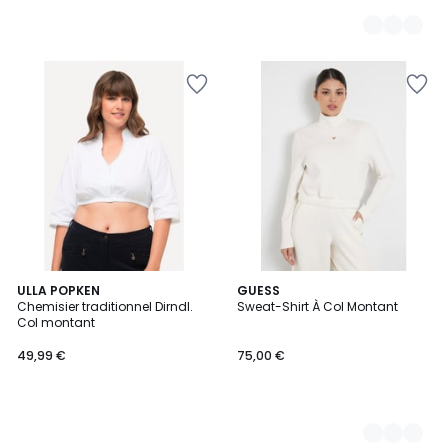
ULLA POPKEN
3
GUESS
Chemisier traditionnel Dirndl.
Sweat-Shirt À Col Montant
Couleurs
Col montant
49,99 €
75,00 €