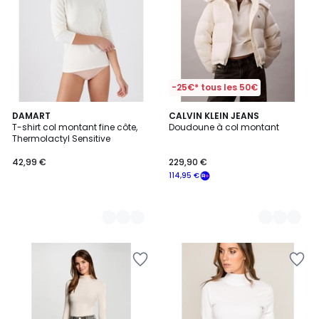
-25€* tous les 50€
5
DAMART
2
CALVIN KLEIN JEANS
T-shirt col montant fine côte,
Doudoune à col montant
Couleurs
Couleurs
Thermolactyl Sensitive
42,99 €
229,90 €
114,95 €