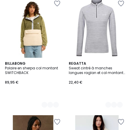
5
BILLABONG
2
REGATTA
Polaire en sherpa col montant
Sweat cintré à manches
Couleurs
Couleurs
SWITCHBACK
longues raglan et col montant
zippé YONDER
89,95 €
22,40 €