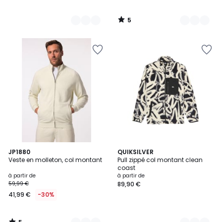
5
/
5
5
3
JP1880
6
QUIKSILVER
/
Veste en molleton, col montant
Pull zippé col montant clean
Couleurs
Couleurs
5
coast
à partir de
à partir de
59,99 €
89,90 €
41,99 €
-30%