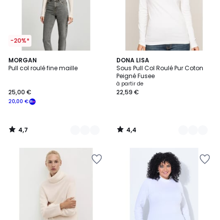
-20%*
4,7
4,4
13
MORGAN
6
DONA LISA
/ 5
/ 5
Pull col roulé fine maille
Sous Pull Col Roulé Pur Coton
Couleurs
Couleurs
Peigné Fusee
à partir de
25,00 €
22,59 €
20,00 €
4,7
4,4
/
/
5
5