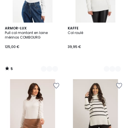
5
3
ARMOR-LUX
12
KAFFE
/
Pull col montant en laine
Col roulé
Couleurs
Couleurs
5
mérinos COMBOURG
125,00 €
39,95 €
5
/
5