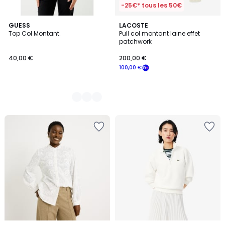
-25€* tous les 50€
3
GUESS
LACOSTE
Top Col Montant.
Pull col montant laine effet
Couleurs
patchwork
40,00 €
200,00 €
100,00 €