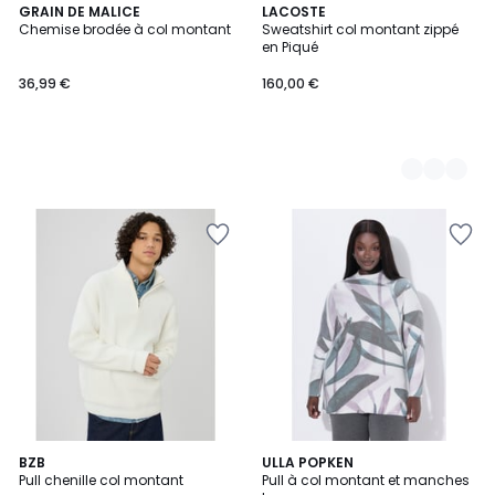
GRAIN DE MALICE
2
LACOSTE
Chemise brodée à col montant
Sweatshirt col montant zippé
Couleurs
en Piqué
36,99 €
160,00 €
BZB
ULLA POPKEN
Pull chenille col montant
Pull à col montant et manches