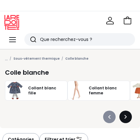
Voir
mon
La
panie
Redoute
Menu
Rechercher
Derniers
...
articles
Sous-vêtement thermique
Colle blanche
vus
Colle blanche
Collant blanc
Collant blanc
fille
femme
Précédent
Suivan
-
-
défiler
défiler
à
à
Catégories
Filtrer et trier