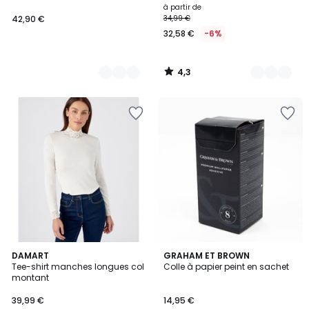
à partir de
42,90 €
34,99 €
32,58 €
-6%
4,3
/
5
4,6
4
DAMART
GRAHAM ET BROWN
/ 5
Tee-shirt manches longues col
Colle à papier peint en sachet
Couleurs
montant
39,99 €
14,95 €