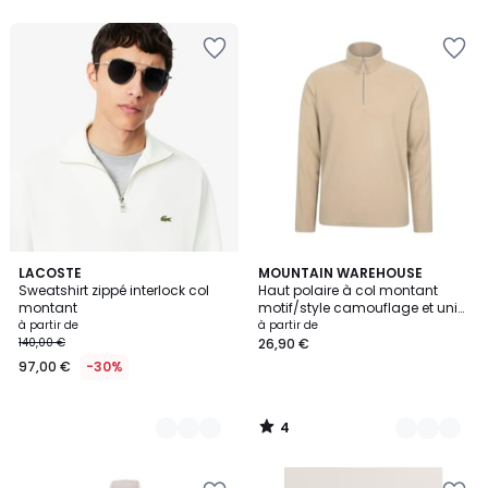
4
6
LACOSTE
5
MOUNTAIN WAREHOUSE
/
Sweatshirt zippé interlock col
Haut polaire à col montant
Couleurs
Couleurs
5
montant
motif/style camouflage et uni
CAMBER
à partir de
à partir de
140,00 €
26,90 €
97,00 €
-30%
4
/
5