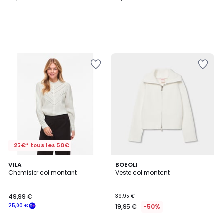
-25€* tous les 50€
3
VILA
BOBOLI
/
Chemisier col montant
Veste col montant
5
49,99 €
39,95 €
25,00 €
19,95 €
-50%