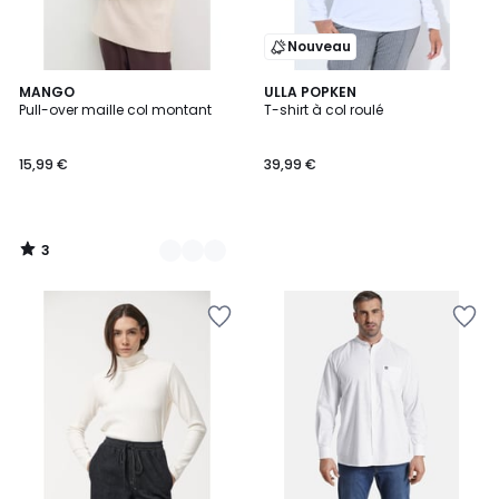
Nouveau
3
3
MANGO
ULLA POPKEN
/
Pull-over maille col montant
T-shirt à col roulé
Couleurs
5
15,99 €
39,99 €
3
/
5