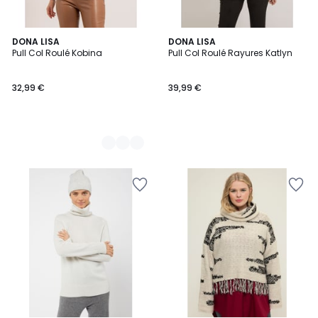
4
DONA LISA
DONA LISA
Pull Col Roulé Kobina
Pull Col Roulé Rayures Katlyn
Couleurs
32,99 €
39,99 €