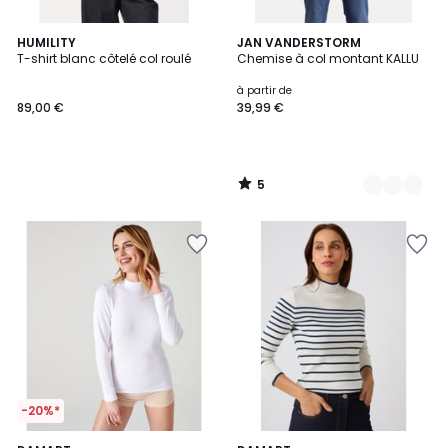
5
HUMILITY
7
JAN VANDERSTORM
/
T-shirt blanc côtelé col roulé
Chemise à col montant KALLU
Couleurs
5
à partir de
89,00 €
39,99 €
5
/
5
-20%*