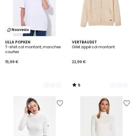
Nouveau
5
8
ULLA POPKEN
2
VERTBAUDET
/
T-shirt col montant, manches
Gilet zippé col montant
Couleurs
Couleurs
5
courtes
15,99 €
22,99 €
5
/
5