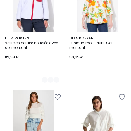
2
ULLA POPKEN
ULLA POPKEN
Veste en polaire bouclée avec
Tunique, motif fruits. Col
Couleurs
col montant
montant
89,99 €
59,99 €