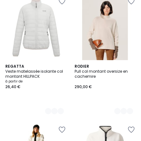
3
REGATTA
3
RODIER
Veste matelassée isolante col
Pull col montant oversize en
Couleurs
Couleurs
montant HILLPACK
cachemire
à partir de
26,40 €
290,00 €