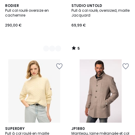
5
3
RODIER
STUDIO UNTOLD
/
Pull col roulé oversize en
Pull à col roulé, oversized, maille
Couleurs
5
cachemire
Jacquard
290,00 €
69,99 €
5
/
5
5
5
5
SUPERDRY
JP1880
/
/
Pull à col roulé en maille
Manteau, laine mélangée et col