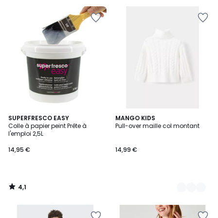
pour
payer
à
la
place
35,00
€.
4,1
SUPERFRESCO EASY
2
MANGO KIDS
/ 5
Colle à papier peint Prête à
Pull-over maille col montant
Couleurs
l'emploi 2,5L
14,95 €
14,99 €
4,1
/
5