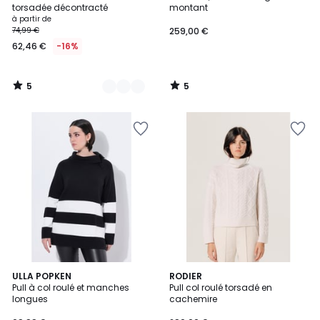
Couleurs
5
5
torsadée décontracté
montant
à partir de
74,99 €
259,00 €
62,46 €
-16%
5
5
/
/
5
5
5
ULLA POPKEN
RODIER
/
Pull à col roulé et manches
Pull col roulé torsadé en
5
longues
cachemire