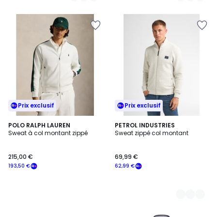
Prix exclusif
Prix exclusif
POLO RALPH LAUREN
4
PETROL INDUSTRIES
Sweat à col montant zippé
Sweat zippé col montant
Couleurs
215,00 €
69,99 €
193,50 €
62,99 €