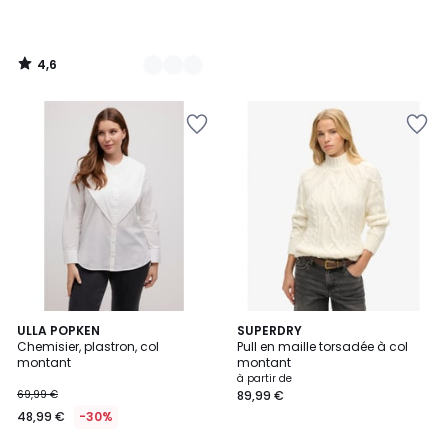
4,6
/
5
ULLA POPKEN
2
SUPERDRY
Chemisier, plastron, col
Pull en maille torsadée à col
Couleurs
montant
montant
à partir de
69,99 €
89,99 €
48,99 €
-30%