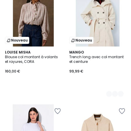
Nouveau
Nouveau
LOUISE MISHA
2
MANGO
Blouse col montant à volants
Trench long avec col montant
Couleurs
et rayures, CORA
et ceinture
160,00 €
99,99 €