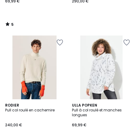
69,99 €
290,00 €
5
/
5
5
8
RODIER
3
ULLA POPKEN
/
Pull col roulé en cachemire
Pull à col roulé et manches
Couleurs
Couleurs
5
longues
240,00 €
69,99 €