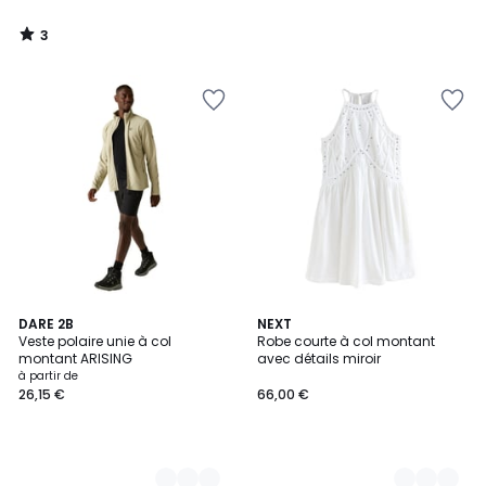
3
/
5
4
DARE 2B
2
NEXT
Veste polaire unie à col
Robe courte à col montant
Couleurs
Couleurs
montant ARISING
avec détails miroir
à partir de
26,15 €
66,00 €