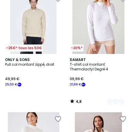
-25€* tous les 50€
-20%*
4,8
ONLY & SONS
2
DAMART
/ 5
Pull col montant zippé, droit
T-shirt col montant
Couleurs
Thermolactyl Degré 4
49,99 €
39,99 €
25,00 €
31,99 €
4,8
/
5