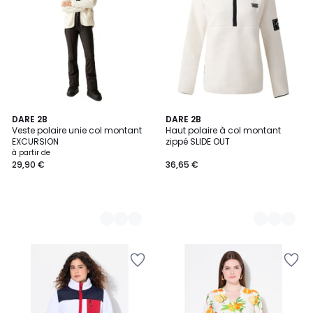
2
DARE 2B
3
DARE 2B
Veste polaire unie col montant
Haut polaire à col montant
Couleurs
Couleurs
EXCURSION
zippé SLIDE OUT
à partir de
29,90 €
36,65 €