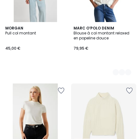
MORGAN
2
MARC O’POLO DENIM
Pull col montant
Blouse à col montant relaxed
Couleurs
en popeline douce
45,00 €
79,95 €