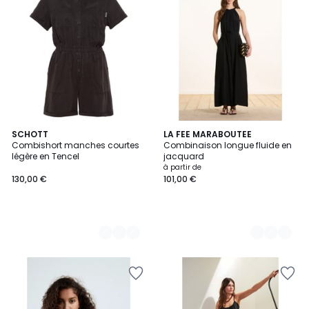
3
SCHOTT
4
LA FEE MARABOUTEE
Combishort manches courtes
Combinaison longue fluide en
Couleurs
Couleurs
légère en Tencel
jacquard
à partir de
130,00 €
101,00 €