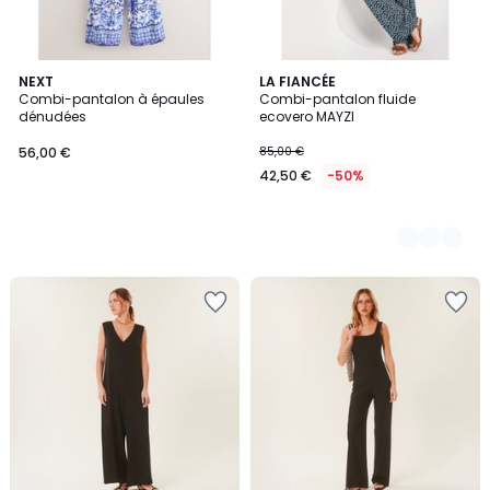
NEXT
2
LA FIANCÉE
Combi-pantalon à épaules
Combi-pantalon fluide
Couleurs
dénudées
ecovero MAYZI
56,00 €
85,00 €
42,50 €
-50%