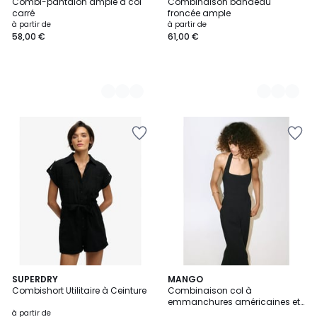
Combi-pantalon ample à col
Combinaison bandeau
Couleurs
Couleurs
carré
froncée ample
à partir de
à partir de
58,00 €
61,00 €
2
SUPERDRY
MANGO
Combishort Utilitaire à Ceinture
Combinaison col à
Couleurs
emmanchures américaines et
ceinture
à partir de