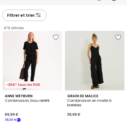
Ceinture fine, blazer oversize, maille douce ou perfecto : elle change
-
-
de style en un instant. Si vous cherchez une tenue simple à enfiler,
défiler
défiler
facile à porter et toujours actuelle, la combinaison noire réunit de
à
à
nombreux atouts.
Filtrer et trier
gauche
droite
479 articles
-25€* tous les 50€
4,4
2
ANNE WEYBURN
GRAIN DE MALICE
/ 5
Combinaison, tissu reliéfé
Combinaison en maille à
Couleurs
bretelles
69,99
69,99 €
39,99 €
€
35,00 €
souscrivez