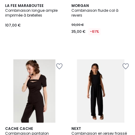
LA FEE MARABOUTEE
MORGAN
Combinaison longue ample
Combinaison fluide col à
imprimée à bretelles
revers
107,00 €
90,00 €
35,00 €
-61%
CACHE CACHE
2
NEXT
Combinaison pantalon
Combinaison en jersey froissé