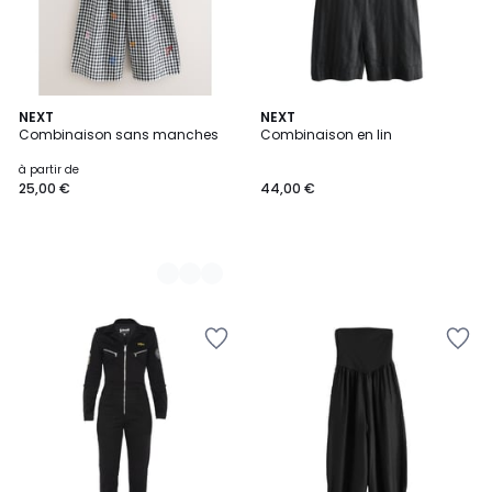
4
NEXT
NEXT
Combinaison sans manches
Combinaison en lin
Couleurs
à partir de
25,00 €
44,00 €