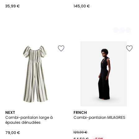
35,99 €
145,00 €
NEXT
2
FRNCH
Combi-pantalon large à
Combi-pantalon MILAGRES
Couleurs
épaules dénudées
79,00 €
129,00 €