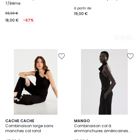
Couleurs
7/8ème
à partir de
55,99 €
19,00 €
18,00 €
-67%
2
CACHE CACHE
MANGO
Combinaison large sans
Combinaison col à
Couleurs
manches col rond
emmanchures américaines
combiné