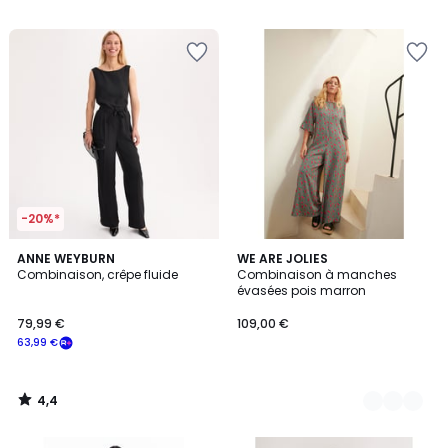
-20%*
4,4
ANNE WEYBURN
2
WE ARE JOLIES
/ 5
Combinaison, crêpe fluide
Combinaison à manches
Couleurs
évasées pois marron
79,99 €
109,00 €
63,99 €
4,4
/
5