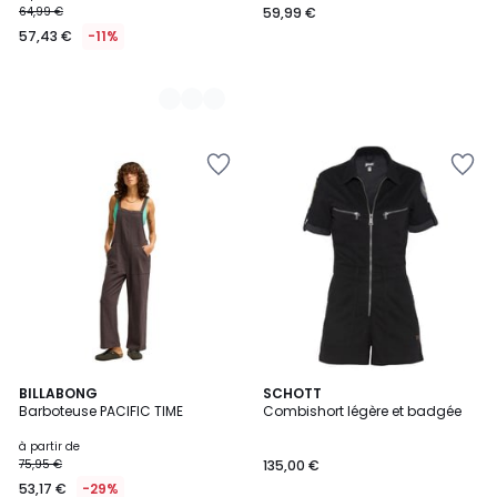
64,99 €
59,99 €
57,43 €
-11%
5
BILLABONG
4
SCHOTT
Barboteuse PACIFIC TIME
Combishort légère et badgée
Couleurs
Couleurs
à partir de
75,95 €
135,00 €
53,17 €
-29%