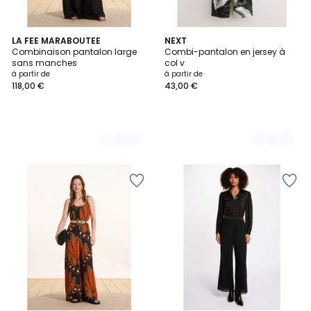
3
LA FEE MARABOUTEE
2
NEXT
Combinaison pantalon large
Combi-pantalon en jersey à
Couleurs
Couleurs
sans manches
col v
à partir de
à partir de
118,00 €
43,00 €