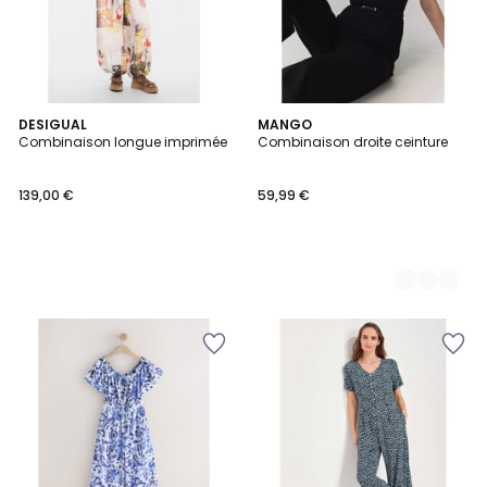
DESIGUAL
2
MANGO
Combinaison longue imprimée
Combinaison droite ceinture
Couleurs
139,00 €
59,99 €