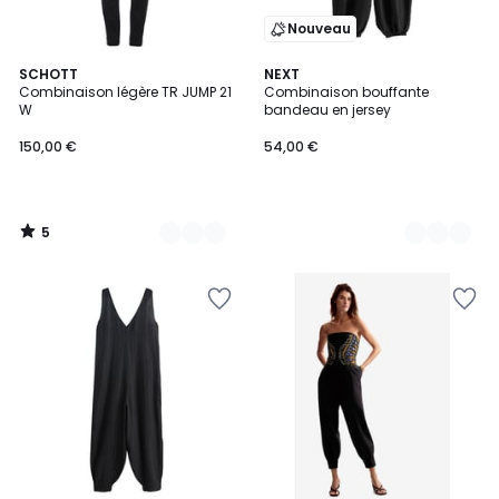
Nouveau
5
6
SCHOTT
2
NEXT
/
Combinaison légère TR JUMP 21
Combinaison bouffante
Couleurs
Couleurs
5
W
bandeau en jersey
150,00 €
54,00 €
5
/
5