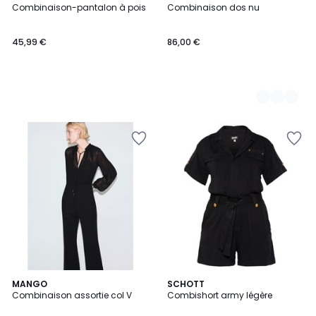
Combinaison-pantalon à pois
Combinaison dos nu
Couleurs
45,99 €
86,00 €
MANGO
3
SCHOTT
Combinaison assortie col V
Combishort army légère
Couleurs