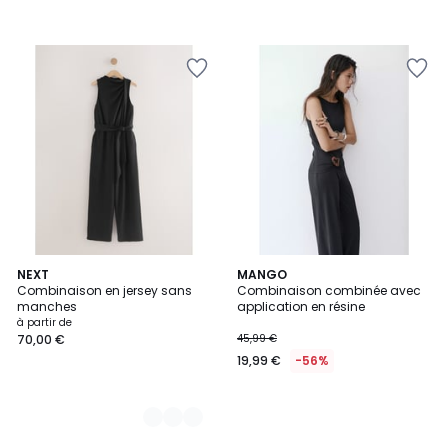
3
NEXT
MANGO
Combinaison en jersey sans
Combinaison combinée avec
Couleurs
manches
application en résine
à partir de
70,00 €
45,99 €
19,99 €
-56%