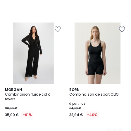
MORGAN
2
BORN
Combinaison fluide col à
Combinaison de sport CLIO
Couleurs
revers
à partir de
90,00 €
64,90 €
35,00 €
-61%
38,94 €
-40%