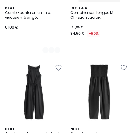
2
NEXT
DESIGUAL
Combi-pantalon en lin et
Combinaison longue M.
Couleurs
viscose mélangés
Christian Lacroix
61,00 €
169,00 €
84,50 €
-50%
3
NEXT
3
NEXT