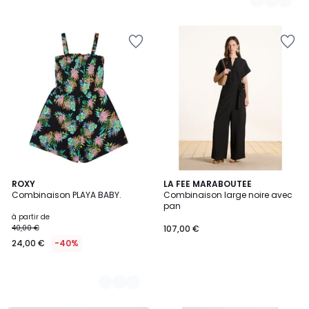
3
ROXY
LA FEE MARABOUTEE
Combinaison PLAYA BABY.
Combinaison large noire avec
Couleurs
pan
à partir de
40,00 €
107,00 €
24,00 €
-40%