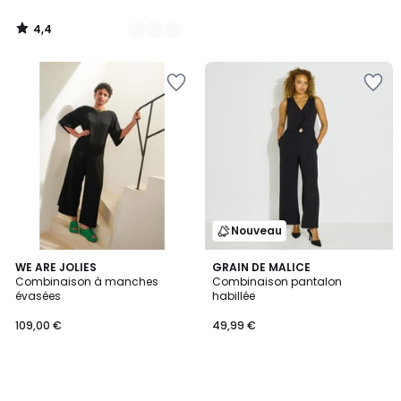
à
notre
4,4
programme
/
5
pour
payer
à
la
place
35,00
€.
Nouveau
WE ARE JOLIES
GRAIN DE MALICE
Combinaison à manches
Combinaison pantalon
évasées
habillée
109,00 €
49,99 €