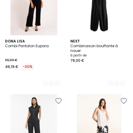
2
DONA LISA
2
NEXT
Combi Pantalon Eupara
Combinaison bouffante à
Couleurs
Couleurs
nouer
à partir de
65,99 €
78,00 €
46,19 €
-30%