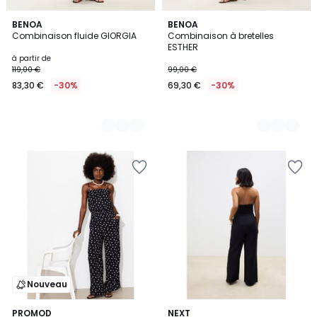
4
BENOA
2
BENOA
Combinaison fluide GIORGIA
Combinaison à bretelles
Couleurs
Couleurs
ESTHER
à partir de
119,00 €
99,00 €
83,30 €
-30%
69,30 €
-30%
Nouveau
PROMOD
2
NEXT