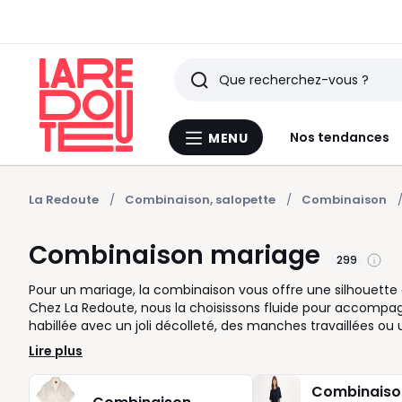
Rechercher
Derniers
Nos tendances
MENU
Menu
articles
La
Redoute
vus
La Redoute
Combinaison, salopette
Combinaison
Combinaison mariage
299
Pour un mariage, la combinaison vous offre une silhouette ac
Chez La Redoute, nous la choisissons fluide pour accompagn
habillée avec un joli décolleté, des manches travaillées o
doux, des matières légères et une coupe large élégante. Pour 
Lire plus
bordeaux ou les détails satinés. Si vous êtes invitée, une 
pochette et quelques bijoux. Pour un mariage civil, elle ap
Combinaiso
féminine. Côté coupe, le modèle cache-cœur flatte la silhou