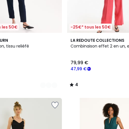
 les 50€
-25€* tous les 50€
4
BURN
LA REDOUTE COLLECTIONS
/
, tissu reliéfé
Combinaison effet 2 en un, e
5
79,99 €
47,99 €
4
/
5