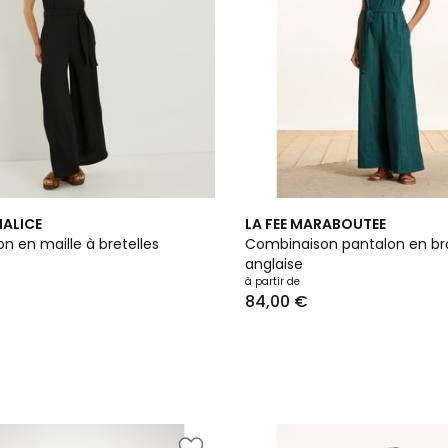
3
MALICE
LA FEE MARABOUTEE
Couleurs
n en maille à bretelles
Combinaison pantalon en br
anglaise
à partir de
84,00 €