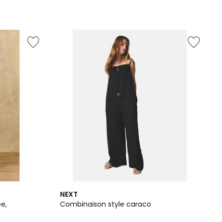
2
NEXT
Couleurs
e,
Combinaison style caraco