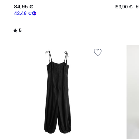
84,95 €
9
189,90 €
42,48 €
5
/
5