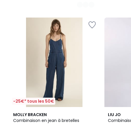
-25€* tous les 50€
5
MOLLY BRACKEN
LIU JO
/
Combinaison en jean à bretelles
Combinaiso
5