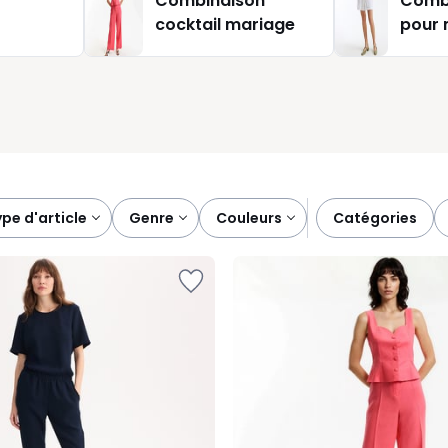
Combinaison
Combi
 en style, nous vous conseillons une combinaison fluide avec ves
cocktail mariage
pour 
e est prête.
type d'article
genre
couleurs
catégories