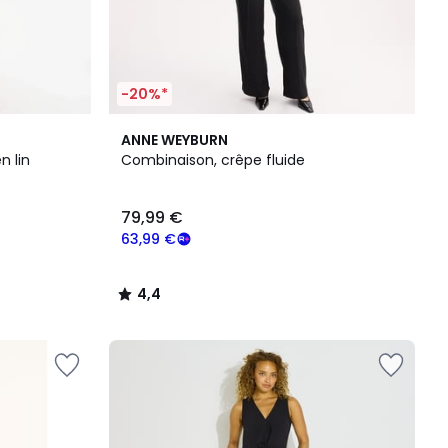
-20%*
4,4
ANNE WEYBURN
/ 5
n lin
Combinaison, crêpe fluide
79,99 €
63,99 €
4,4
/
5