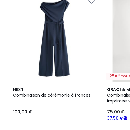
-25€* tous
2
NEXT
GRACE & M
Couleurs
Combinaison de cérémonie à fronces
Combinais
imprimée 
100,00 €
75,00 €
37,50 €