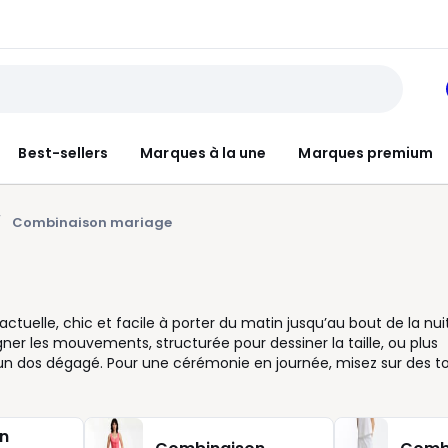
Best-sellers
Marques à la une
Marques premium
Combinaison mariage
tuelle, chic et facile à porter du matin jusqu’au bout de la nuit
er les mouvements, structurée pour dessiner la taille, ou plus
u un dos dégagé. Pour une cérémonie en journée, misez sur des t
une réception plus habillée, cap sur le noir, le bleu nuit, le
combinaison pantalon se porte très bien avec des sandales à talo
porte une alternative moderne à la robe, avec une allure nette et
n
ette, la taille ceinturée souligne les formes et la jambe droite