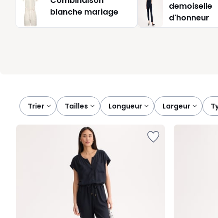
Combinaison
demoiselle
allonge visuellement. Si vous aimez le confort sans perdre
blanche mariage
courte ou blazer bien coupé. Une seule pièce, et votre tenu
d'honneur
Trier
tailles
longueur
largeur