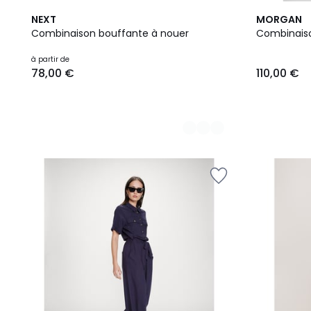
2
NEXT
MORGAN
Couleurs
Combinaison bouffante à nouer
Combinaiso
à partir de
78,00 €
110,00 €