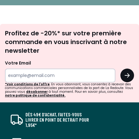
Inscription
Profitez de -20%* sur votre première
newsletter
commande en vous inscrivant à notre
newsletter
Votre Email
OK
*Voir conditions de l'offre
. En vous abonnant, vous consentez à recevoir des
communications commerciales personnalisées de la part de La Redoute. Vous
pouvez vous
désabonner
à tout moment. Pour en savoir plus, consultez
notre politique de confidentialité.
DÈS 49€ D’ACHAT, FAITES-VOUS
LIVRER EN POINT DE RETRAIT POUR
1,95€*