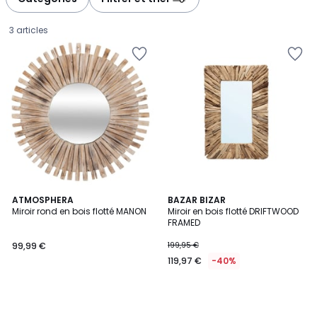
gauche
droite
3 articles
ATMOSPHERA
BAZAR BIZAR
Miroir rond en bois flotté MANON
Miroir en bois flotté DRIFTWOOD
FRAMED
99,99
99,99 €
199,95 €
€.
119,97 €
-40%