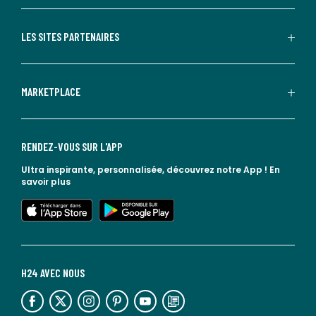
LES SITES PARTENAIRES
MARKETPLACE
RENDEZ-VOUS SUR L'APP
Ultra inspirante, personnalisée, découvrez notre App !
En
savoir plus
lien vers l'app store
lien vers google play
H24 AVEC NOUS
lien vers l'espace réseaux sociaux
lien vers l'espace réseaux sociaux
lien vers l'espace réseaux sociaux
lien vers l'espace réseaux sociaux
lien vers l'espace réseaux sociaux
lien vers le blog la redoute