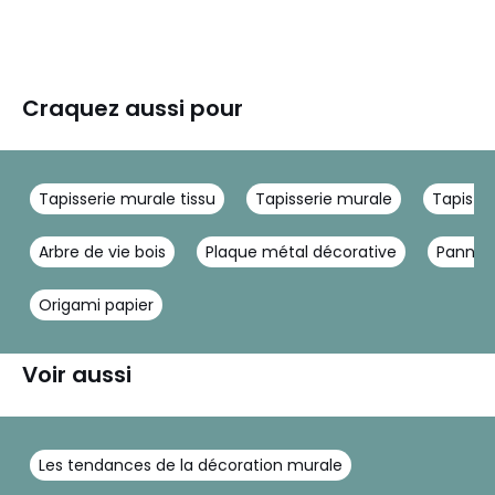
Craquez aussi pour
Tapisserie murale tissu
Tapisserie murale
Tapis m
Arbre de vie bois
Plaque métal décorative
Panneau
Origami papier
Voir aussi
Les tendances de la décoration murale