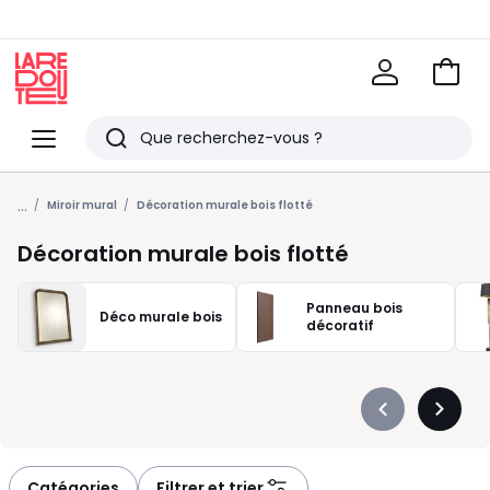
Voir
mon
La
panie
Redoute
Menu
Rechercher
Derniers
...
articles
Miroir mural
Décoration murale bois flotté
vus
Décoration murale bois flotté
Panneau bois
Déco murale bois
décoratif
Précédent
Suivan
-
-
défiler
défiler
à
à
Catégories
Filtrer et trier