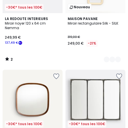
Nouveau
-30€* tous les 100€
2
LA REDOUTE INTERIEURS
2
MAISON PAVANE
/
Miroir noyer 120 x 64 cm
Miroir rectangulaire Silk - SILK
Couleurs
5
Nemma
249,99 €
319,00 €
137,49 €
249,00 €
-21%
2
/
5
-30€* tous les 100€
-30€* tous les 100€