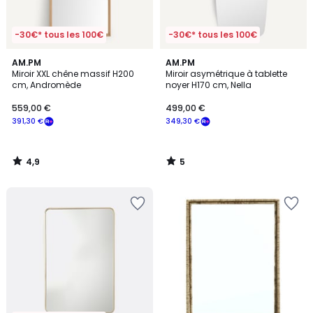
-30€* tous les 100€
-30€* tous les 100€
4,9
5
AM.PM
AM.PM
/ 5
/
Miroir XXL chêne massif H200
Miroir asymétrique à tablette
5
cm, Andromède
noyer H170 cm, Nella
559,00 €
499,00 €
391,30 €
349,30 €
4,9
5
/
/
5
5