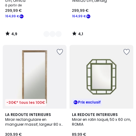
cm, Ornica
144x120 cm, Lenaig
à partir de
299,99 €
299,99 €
164,99 €
164,99 €
4,9
4,1
/
/
5
5
Prix exclusif
-30€* tous les 100€
4,9
LA REDOUTE INTERIEURS
LA REDOUTE INTERIEURS
/ 5
Miroir rectangulaire en
Miroir en rotin laqué, 50 x 60 cm,
manguier massif, largeur 80 x
ROMIA
hauteur170 cm, Afsan
309,99 €
89,99 €