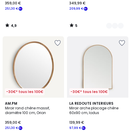
359,00 €
349,99 €
251,30 €
209,99 €
4,9
5
/
/
5
5
-30€* tous les 100€
-30€* tous les 100€
4,6
AM.PM
LA REDOUTE INTERIEURS
/ 5
Miroir rond chêne massif,
Miroir arche placage chêne
diamètre 100 cm, Orion
60x90 cm, Iodus
359,00 €
139,99 €
251,30 €
97,99 €