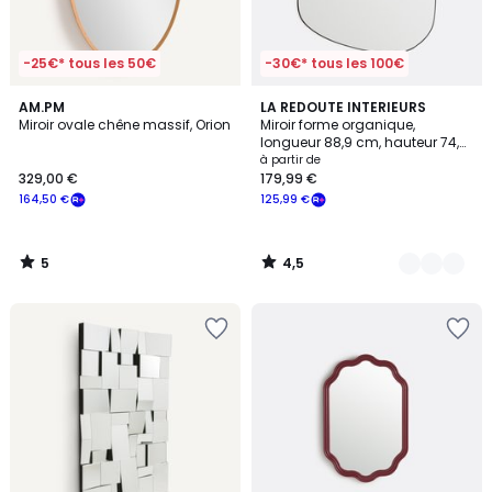
-25€* tous les 50€
-30€* tous les 100€
5
4,5
AM.PM
2
LA REDOUTE INTERIEURS
/
/ 5
Miroir ovale chêne massif, Orion
Miroir forme organique,
Couleurs
5
longueur 88,9 cm, hauteur 74,6
cm, ORNICA
à partir de
329,00 €
179,99 €
164,50 €
125,99 €
5
4,5
/
/
5
5