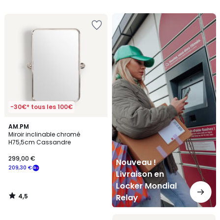
5
Nouveau
!
Livraison
en
Locker
Mondial
Relay
-30€* tous les 100€
4,5
AM.PM
/ 5
Miroir inclinable chromé
H75,5cm Cassandre
299,00 €
Nouveau !
209,30 €
Livraison en
Locker Mondial
4,5
Relay
/
5