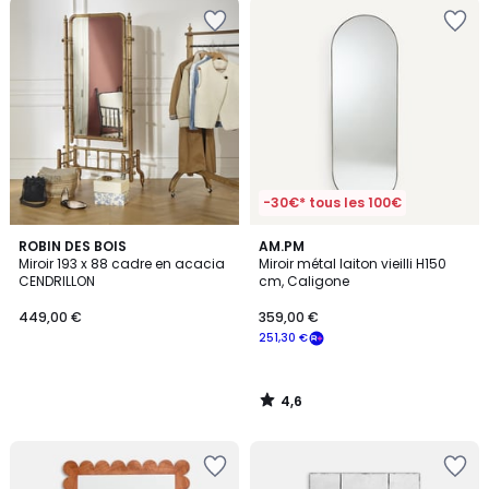
-30€* tous les 100€
4,6
ROBIN DES BOIS
AM.PM
/ 5
Miroir 193 x 88 cadre en acacia
Miroir métal laiton vieilli H150
CENDRILLON
cm, Caligone
449,00 €
359,00 €
251,30 €
4,6
/
5