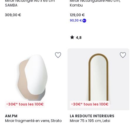
/ 5
Miroir recatngle 140 x 65 cm
Miroir rectangulaire H80 cm,
SAMBA
Kombu
309,00 €
129,00 €
90,30 €
4,8
/
5
-30€* tous les 100€
-30€* tous les 100€
4,9
5
AM.PM
2
LA REDOUTE INTERIEURS
/ 5
/
Miroir fragmenté en verre, Strato
Miroir 75 x 195 cm, Letsi
Couleurs
5