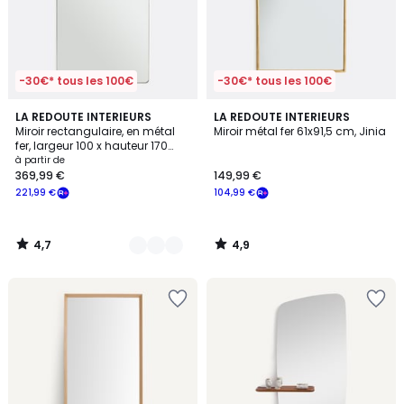
-30€* tous les 100€
-30€* tous les 100€
4,7
4,9
2
LA REDOUTE INTERIEURS
LA REDOUTE INTERIEURS
/ 5
/ 5
Miroir rectangulaire, en métal
Miroir métal fer 61x91,5 cm, Jinia
Couleurs
fer, largeur 100 x hauteur 170
cm, IODUS
à partir de
369,99 €
149,99 €
221,99 €
104,99 €
4,7
4,9
/
/
5
5