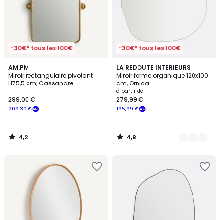
-30€* tous les 100€
-30€* tous les 100€
4,2
4,8
AM.PM
2
LA REDOUTE INTERIEURS
/ 5
/ 5
Miroir rectangulaire pivotant
Miroir forme organique 120x100
Couleurs
H75,5 cm, Cassandre
cm, Ornica
à partir de
299,00 €
279,99 €
209,30 €
195,99 €
4,2
4,8
/
/
5
5