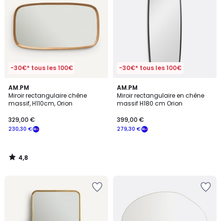
-30€* tous les 100€
-30€* tous les 100€
4,8
AM.PM
AM.PM
/ 5
Miroir rectangulaire chêne
Miroir rectangulaire en chêne
massif, H110cm, Orion
massif H180 cm Orion
329,00 €
399,00 €
230,30 €
279,30 €
4,8
/
5