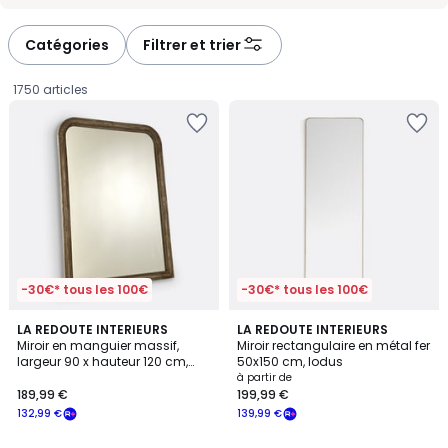
-
-
défiler
défiler
à
à
Catégories
Filtrer et trier
gauche
droite
1750 articles
-30€* tous les 100€
-30€* tous les 100€
4,7
4
2
LA REDOUTE INTERIEURS
2
LA REDOUTE INTERIEURS
/ 5
/
Miroir en manguier massif,
Miroir rectangulaire en métal fer
Couleurs
Couleurs
5
largeur 90 x hauteur 120 cm,
50x150 cm, Iodus
189,99
AFSAN
à partir de
189,99 €
199,99 €
€
132,99 €
139,99 €
souscrivez
à