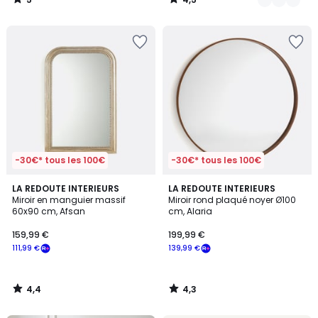
/
/
5
5
-30€* tous les 100€
-30€* tous les 100€
4,4
4,3
LA REDOUTE INTERIEURS
LA REDOUTE INTERIEURS
/ 5
/ 5
Miroir en manguier massif
Miroir rond plaqué noyer Ø100
60x90 cm, Afsan
cm, Alaria
159,99 €
199,99 €
111,99 €
139,99 €
4,4
4,3
/
/
5
5