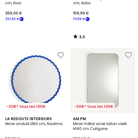
cm, Kioo
cm, Astia
359,00 €
159,99 €
251,30 €
111,99 €
3,3
/
5
-30€* tous les 100€
-30€* tous les 100€
5
4,3
2
LA REDOUTE INTERIEURS
AM.PM
/
/ 5
Miroir ondulé Ø60 cm, Nadima
Miroir métal acier laiton vieilli
Couleurs
5
H140 cm Caligone