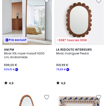
Prix exclusif
-30€* tous les 100€
4,9
4,5
AM.PM
LA REDOUTE INTERIEURS
/ 5
/ 5
Miroir XXL noyer massif H200
Miroir, manguier Fleora
cm, Andromède
599,00 €
109,99 €
509,15 €
76,99 €
4,9
4,5
/
/
5
5