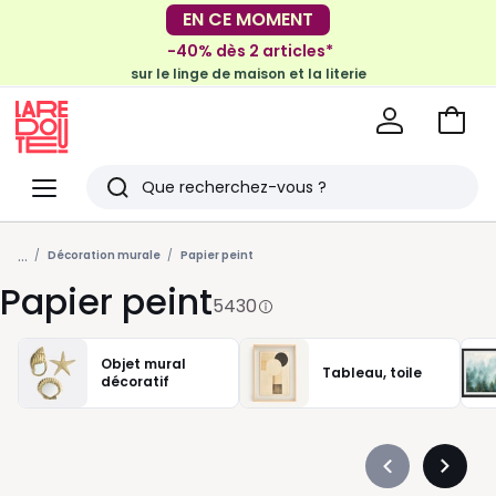
-40% dès 2 articles*
EN CE MOMENT
sur le linge de maison et la literie
-30€ tous les 100€*
sur le meuble & la déco
Voir
mon
La
panie
Redoute
Menu
Rechercher
Derniers
...
articles
Décoration murale
Papier peint
Papier peint
vus
5430
Objet mural
Tableau, toile
décoratif
Précédent
Suivan