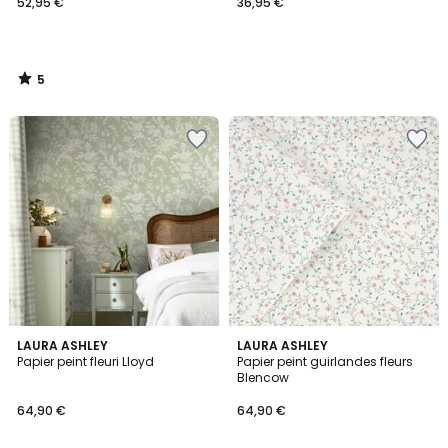
52,95 €
36,95 €
5
/
5
LAURA ASHLEY
LAURA ASHLEY
Papier peint fleuri Lloyd
Papier peint guirlandes fleurs
Blencow
64,90 €
64,90 €