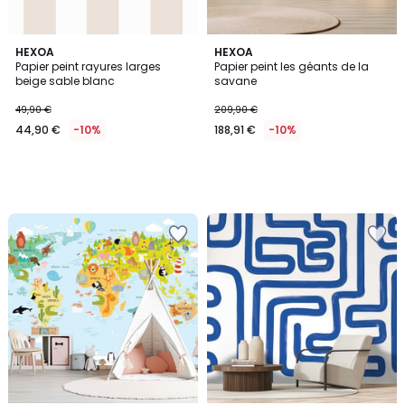
HEXOA
HEXOA
Papier peint rayures larges
Papier peint les géants de la
beige sable blanc
savane
49,90 €
209,90 €
44,90 €
-10%
188,91 €
-10%