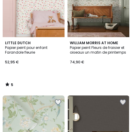
5
LITTLE DUTCH
WILLIAM MORRIS AT HOME
/
Papier peint pour enfant
Papier peint Fleurs de fraisier et
5
Farandole fleurie
oiseaux un matin de printemps
52,95 €
74,90 €
5
/
5