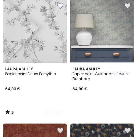
5
2
LAURA ASHLEY
LAURA ASHLEY
/
Papier peint Fleurs Forsythia
Papier peint Guirlandes fleuries
Couleurs
5
Burnham
64,90 €
64,90 €
5
/
5