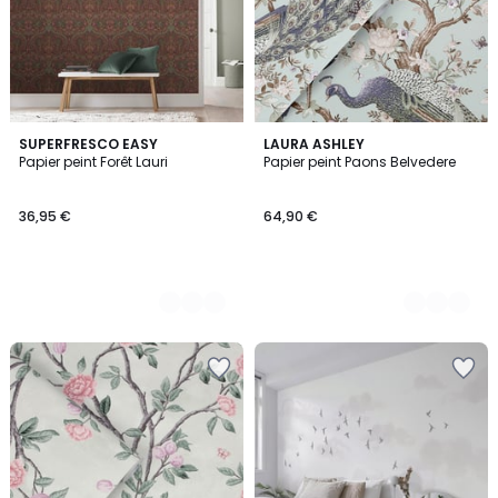
2
SUPERFRESCO EASY
5
LAURA ASHLEY
Papier peint Forêt Lauri
Papier peint Paons Belvedere
Couleurs
Couleurs
36,95 €
64,90 €