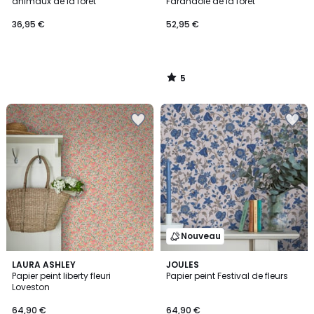
5
animaux de la forêt
Farandole de la forêt
36,95 €
52,95 €
5
/
5
Nouveau
LAURA ASHLEY
JOULES
Papier peint liberty fleuri
Papier peint Festival de fleurs
Loveston
64,90 €
64,90 €