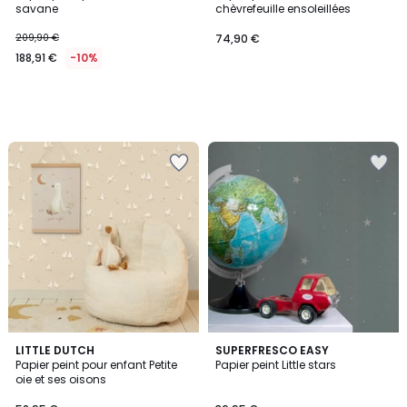
savane
chèvrefeuille ensoleillées
209,90 €
74,90 €
188,91 €
-10%
5
LITTLE DUTCH
SUPERFRESCO EASY
/
Papier peint pour enfant Petite
Papier peint Little stars
5
oie et ses oisons