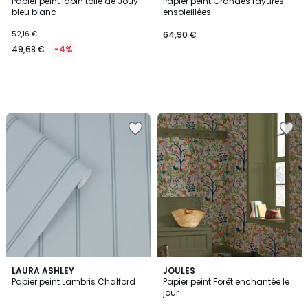
Papier peint lapin toile de Jouy
Papier peint Grandes rayures
bleu blanc
ensoleillées
52,16 €
64,90 €
49,68 €
-4%
LAURA ASHLEY
JOULES
Papier peint Lambris Chalford
Papier peint Forêt enchantée le
jour