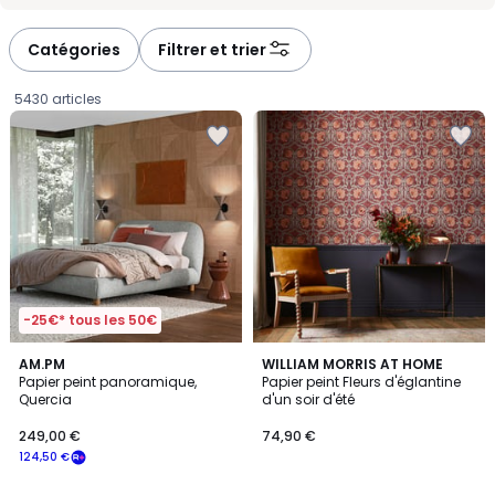
-
-
défiler
défiler
à
à
Catégories
Filtrer et trier
gauche
droite
5430 articles
-25€* tous les 50€
5
AM.PM
WILLIAM MORRIS AT HOME
/
Papier peint panoramique,
Papier peint Fleurs d'églantine
5
Quercia
d'un soir d'été
249,00
249,00 €
74,90 €
€
124,50 €
souscrivez
à