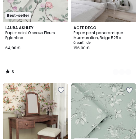
Best-seller
5
LAURA ASHLEY
3
ACTE DECO
/
Papier peint Oiseaux Fleurs
Papier peint panoramique
Couleurs
5
Eglantine
Murmuration, Beige 525 x
250cm
à partir de
64,90 €
156,00 €
5
/
5