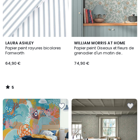
5
LAURA ASHLEY
WILLIAM MORRIS AT HOME
/
Papier peint rayures bicolores
Papier peint Oiseaux et fleurs de
5
Farnworth
grenadier d'un matin de
printemps
64,90 €
74,90 €
5
/
5