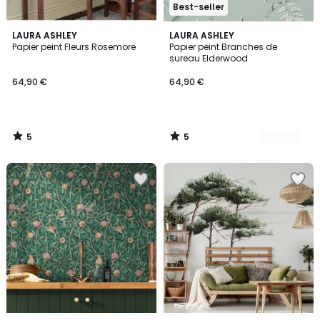
Best-seller
5
5
LAURA ASHLEY
4
LAURA ASHLEY
/
/
Papier peint Fleurs Rosemore
Papier peint Branches de
Couleurs
5
5
sureau Elderwood
64,90 €
64,90 €
5
5
/
/
5
5