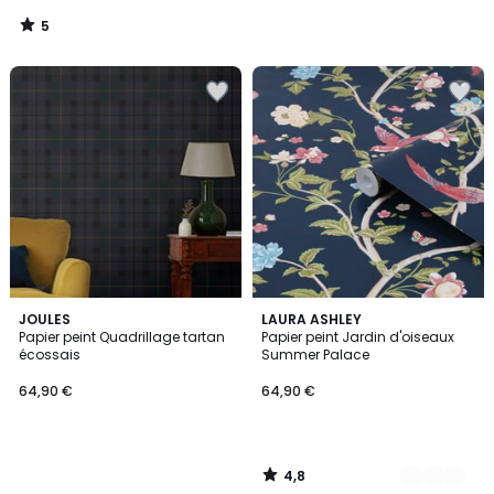
notre
5
programme
/
5
pour
payer
à
la
place
124,50
€.
4,8
JOULES
5
LAURA ASHLEY
/ 5
Papier peint Quadrillage tartan
Papier peint Jardin d'oiseaux
Couleurs
écossais
Summer Palace
64,90 €
64,90 €
4,8
/