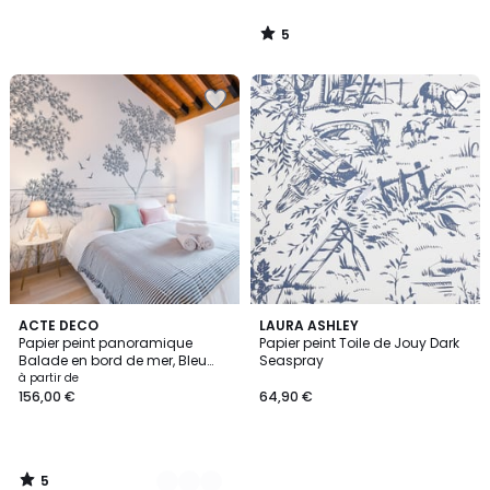
5
/
5
5
4
ACTE DECO
LAURA ASHLEY
/
Papier peint panoramique
Papier peint Toile de Jouy Dark
Couleurs
5
Balade en bord de mer, Bleu
Seaspray
225 x 250cm
à partir de
156,00 €
64,90 €
5
/