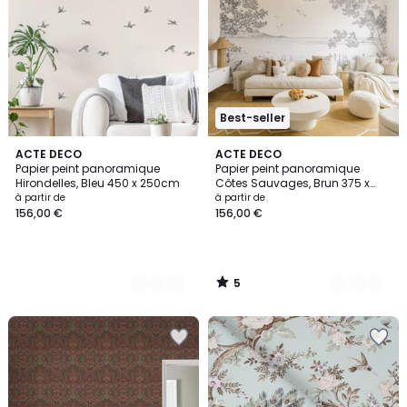
Best-seller
5
4
ACTE DECO
5
ACTE DECO
/
Papier peint panoramique
Papier peint panoramique
Couleurs
Couleurs
5
Hirondelles, Bleu 450 x 250cm
Côtes Sauvages, Brun 375 x
250cm
à partir de
à partir de
156,00 €
156,00 €
5
/
5