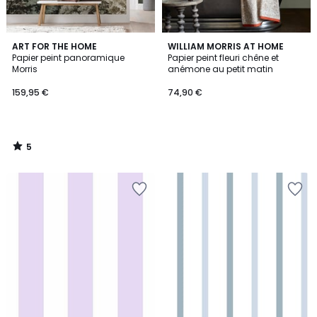
5
ART FOR THE HOME
WILLIAM MORRIS AT HOME
/
Papier peint panoramique
Papier peint fleuri chêne et
5
Morris
anémone au petit matin
159,95 €
74,90 €
5
/
5