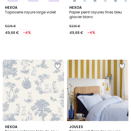
HEXOA
HEXOA
Tapisserie rayure large violet
Papier peint rayures fines bleu
glacier blanc
52,16 €
52,16 €
49,68 €
-4%
49,68 €
-4%
HEXOA
JOULES