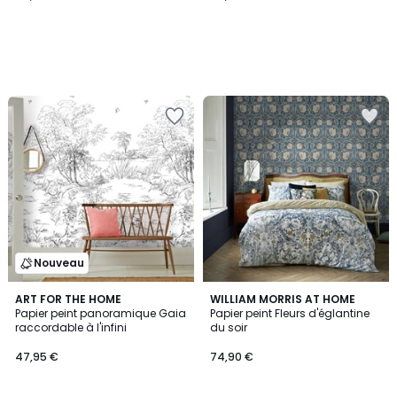
Nouveau
5
ART FOR THE HOME
WILLIAM MORRIS AT HOME
/
Papier peint panoramique Gaia
Papier peint Fleurs d'églantine
5
raccordable à l'infini
du soir
47,95 €
74,90 €