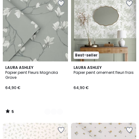
Best-seller
5
4
LAURA ASHLEY
LAURA ASHLEY
/
Papier peint Fleurs Magnolia
Papier peint ornement fleuri frais
Couleurs
5
Grove
64,90 €
64,90 €
5
/
5