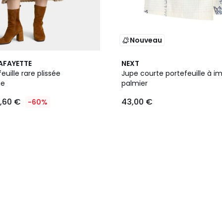
Nouveau
LAFAYETTE
NEXT
euille rare plissée
Jupe courte portefeuille à i
ue
palmier
1,60 €
43,00 €
-60%