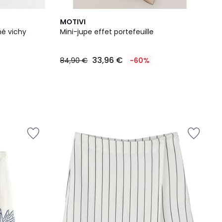
MOTIVI
mé vichy
Mini-jupe effet portefeuille
33,96 €
84,90 €
-60%