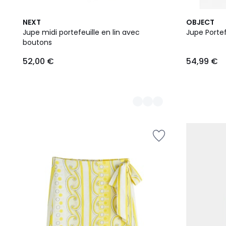
2
3
NEXT
OBJECT
Couleurs
Couleurs
Jupe midi portefeuille en lin avec
Jupe Portef
boutons
52,00
52,00 €
54,99 €
€.