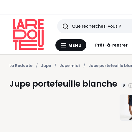
Rechercher
Derniers
Prêt-à-rentrer
MENU
Menu
articles
La
Redoute
vus
La Redoute
Jupe
Jupe midi
Jupe portefeuille bl
Jupe portefeuille blanche
9