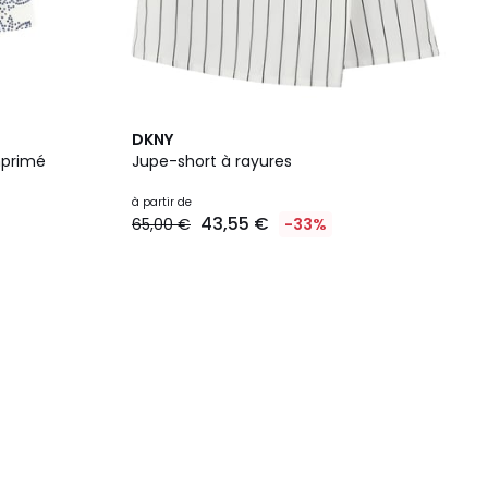
DKNY
mprimé
Jupe-short à rayures
à partir de
43,55 €
65,00 €
-33%