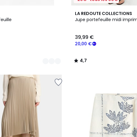
4,7
LA REDOUTE COLLECTIONS
/ 5
euille
Jupe portefeuille midi impri
39,99 €
20,00 €
4,7
/
5