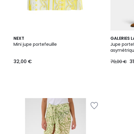
NEXT
GALERIES 
Mini jupe portefeuille
Jupe portef
asymétriq
32,00 €
3
79,00 €