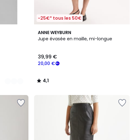
-25€* tous les 50€
4,1
ANNE WEYBURN
/ 5
Jupe évasée en maille, mi-longue
39,99 €
20,00 €
4,1
/
5