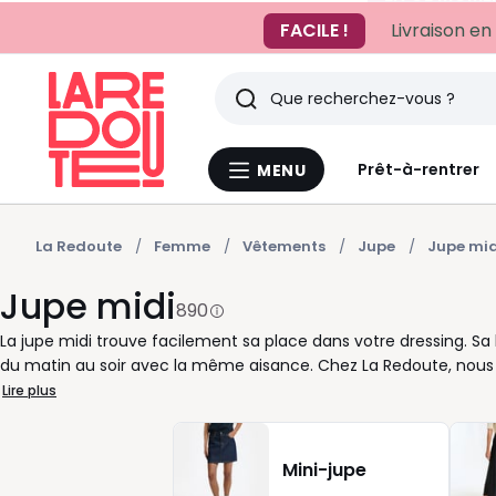
FACILE !
Livraison en
Rechercher
Derniers
Prêt-à-rentrer
MENU
Menu
articles
La
Redoute
vus
La Redoute
Femme
Vêtements
Jupe
Jupe mid
Jupe midi
890
La jupe midi trouve facilement sa place dans votre dressing. S
du matin au soir avec la même aisance. Chez La Redoute, nous 
du corps pour varier les styles selon vos envies. Pour une silhoue
Lire plus
baskets. En version bureau, misez sur une chemise fluide et des 
sandales à talon font tout de suite la différence. Taille haute, 
l’allure en un clin d’œil. La jupe midi convient à toutes les saison
Mini-jupe
débardeur et des sandales dès les beaux jours. Si vous aimez les