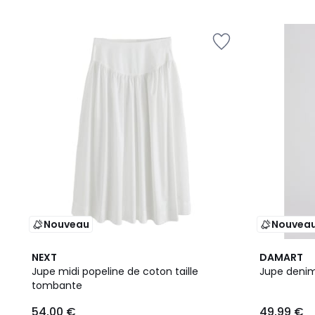
Nouveau
Nouvea
NEXT
DAMART
Jupe midi popeline de coton taille
Jupe denim
tombante
54,00 €
49,99 €