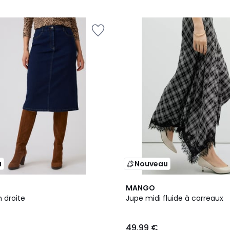
5
u
Nouveau
2
MANGO
Couleurs
 droite
Jupe midi fluide à carreaux
49,99 €