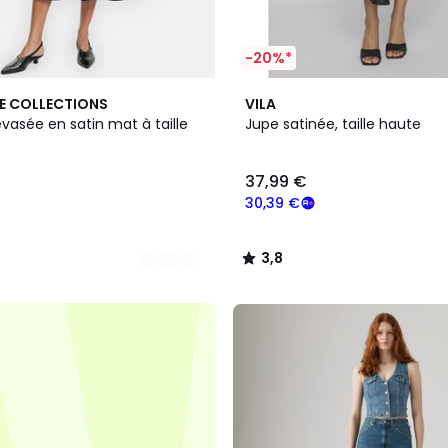
-20%*
2
3,8
E COLLECTIONS
VILA
Couleurs
/ 5
vasée en satin mat à taille
Jupe satinée, taille haute
37,99 €
30,39 €
3,8
/
5