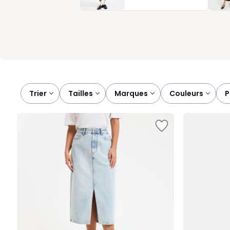
cherchez une pièce facile à mixer, féminine et pratique au quot
Trier
tailles
marques
couleurs