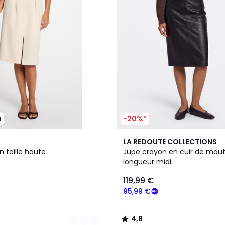
u
-20%*
4,8
LA REDOUTE COLLECTIONS
/ 5
 taille haute
Jupe crayon en cuir de mout
longueur midi
119,99 €
95,99 €
4,8
/