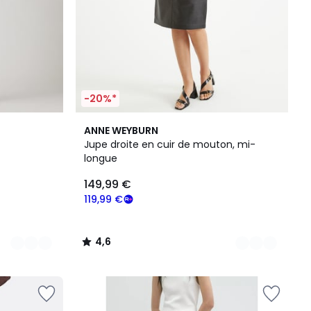
-20%*
3
4,6
ANNE WEYBURN
Couleurs
/ 5
Jupe droite en cuir de mouton, mi-
longue
149,99 €
119,99 €
4,6
/
5