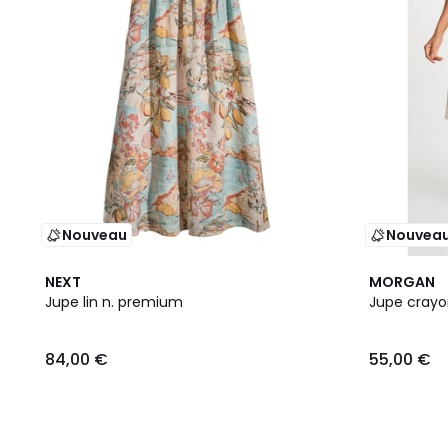
Nouveau
Nouvea
2
NEXT
MORGAN
Couleurs
Jupe lin n. premium
Jupe crayon
84,00 €
55,00 €