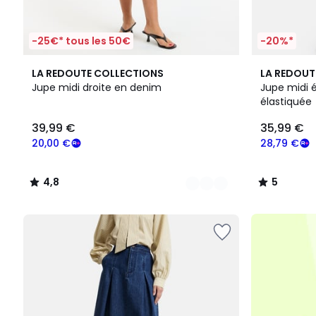
-25€* tous les 50€
-20%*
2
4,8
3
5
LA REDOUTE COLLECTIONS
LA REDOUT
Couleurs
/ 5
Couleurs
/
Jupe midi droite en denim
Jupe midi é
5
élastiquée
39,99
39,99 €
35,99 €
€
souscrivez
20,00 €
28,79 €
à
notre
4,8
5
programme
/
/
pour
5
5
payer
à
la
place
20,00
€.