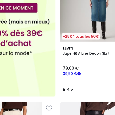
-25€* tous les 50€
2
4,5
LEVI'S
Couleurs
/ 5
Jupe HR A Line Decon Skirt
79,00 €
39,50 €
4,5
/
5