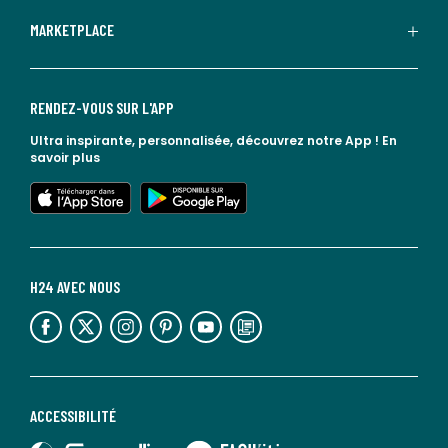
MARKETPLACE
RENDEZ-VOUS SUR L'APP
Ultra inspirante, personnalisée, découvrez notre App !
En
savoir plus
lien vers l'app store
lien vers google play
H24 AVEC NOUS
lien vers l'espace réseaux sociaux
lien vers l'espace réseaux sociaux
lien vers l'espace réseaux sociaux
lien vers l'espace réseaux sociaux
lien vers l'espace réseaux sociaux
lien vers le blog la redoute
ACCESSIBILITÉ
lien vers Sourdline