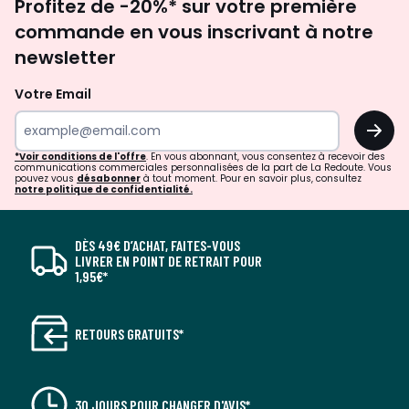
Profitez de -20%* sur votre première
newsletter
commande en vous inscrivant à notre
newsletter
Votre Email
OK
*Voir conditions de l'offre
. En vous abonnant, vous consentez à recevoir des
communications commerciales personnalisées de la part de La Redoute. Vous
pouvez vous
désabonner
à tout moment. Pour en savoir plus, consultez
notre politique de confidentialité.
DÈS 49€ D’ACHAT, FAITES-VOUS
LIVRER EN POINT DE RETRAIT POUR
1,95€*
RETOURS GRATUITS*
30 JOURS POUR CHANGER D'AVIS*