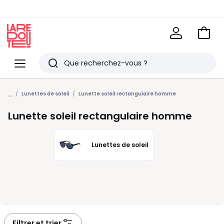
Voir
mon
La
panie
Redoute
Menu
Rechercher
Derniers
...
articles
Lunettes de soleil
Lunette soleil rectangulaire homme
vus
Lunette soleil rectangulaire homme
Lunettes de soleil
Filtrer et trier