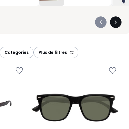
Précédent
Suivan
-
-
défiler
défiler
à
à
gauche
droite
catégories
plus de filtres