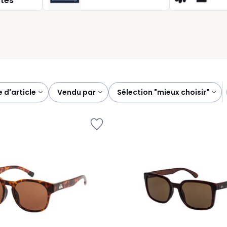
tes
x trajets de tous les jours.
e d'article
vendu par
sélection "mieux choisir"