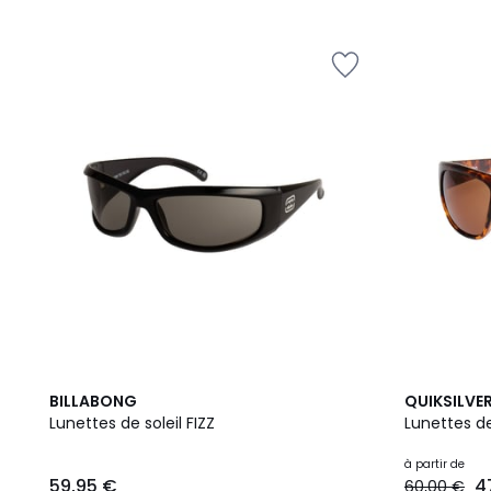
3
3
BILLABONG
QUIKSILVE
Couleurs
Couleurs
Lunettes de soleil FIZZ
Lunettes de
à partir de
59,95 €
4
60,00 €