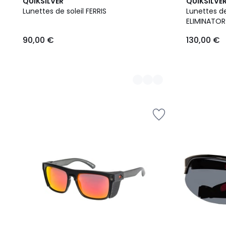
3
QUIKSILVER
QUIKSILVE
Couleurs
Lunettes de soleil FERRIS
Lunettes de
ELIMINATOR
90,00 €
130,00 €