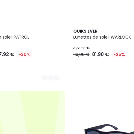
3
R
QUIKSILVER
Couleurs
 soleil PATROL
Lunettes de soleil WARLOCK
à partir de
7,92 €
81,90 €
-20%
110,00 €
-25%