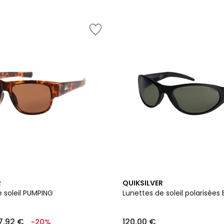
2
R
QUIKSILVER
Couleurs
 soleil PUMPING
Lunettes de soleil polarisées 
7,92 €
120,00 €
-20%