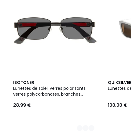
2
2
ISOTONER
QUIKSILVE
Couleurs
Couleurs
Lunettes de soleil verres polarisants,
Lunettes de
verres polycarbonates, branches
flexibles
28,99 €
100,00 €