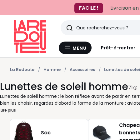
FACILE !
Livraison en
Rechercher
Derniers
Prêt-à-rentrer
MENU
Menu
articles
La
Redoute
vus
La Redoute
Homme
Accessoires
Lunettes de solei
Lunettes de soleil homme
71
Lunettes de soleil homme : le bon réflexe avant de partir en ter
bien les choisir, regardez d’abord la forme de la monture : avia
rectangulaire pour une ligne nette et facile à porter. Les verres
Lire plus
selon la lumière et vos habitudes. Pensez aussi au confort au qu
pont bien ajusté pour éviter qu’elles ne bougent, monture légère
Chapea
souvent en mouvement, misez sur un maintien fiable et une pr
Sac
bonnets
chemise en lin ou une veste plus urbaine, les lunettes de solei