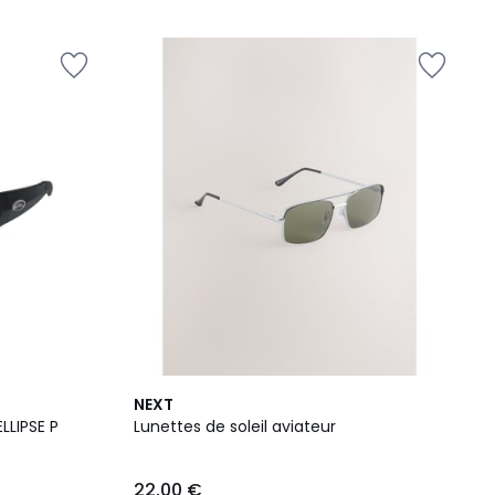
2
NEXT
Couleurs
ELLIPSE P
Lunettes de soleil aviateur
22,00 €