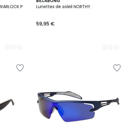
3
BILLABONG
Couleurs
s WARLOCK P
Lunettes de soleil NORTHY
59,95 €