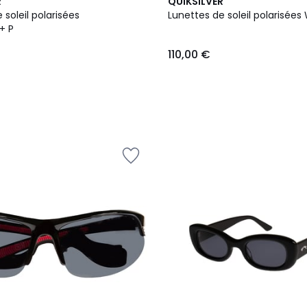
2
R
QUIKSILVER
Couleurs
 soleil polarisées
Lunettes de soleil polarisée
+ P
110,00 €