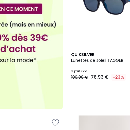
3
QUIKSILVER
Couleurs
Lunettes de soleil TAGGER
à partir de
76,93 €
100,00 €
-23%