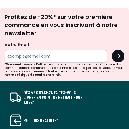
Inscription
Profitez de -20%* sur votre première
newsletter
commande en vous inscrivant à notre
newsletter
Votre Email
OK
*Voir conditions de l'offre
. En vous abonnant, vous consentez à recevoir des
communications commerciales personnalisées de la part de La Redoute. Vous
pouvez vous
désabonner
à tout moment. Pour en savoir plus, consultez
notre politique de confidentialité.
DÈS 49€ D’ACHAT, FAITES-VOUS
LIVRER EN POINT DE RETRAIT POUR
1,95€*
RETOURS GRATUITS*