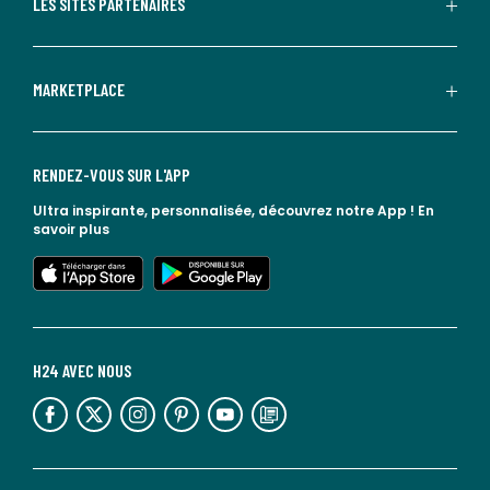
LES SITES PARTENAIRES
MARKETPLACE
RENDEZ-VOUS SUR L'APP
Ultra inspirante, personnalisée, découvrez notre App !
En
savoir plus
lien vers l'app store
lien vers google play
H24 AVEC NOUS
lien vers l'espace réseaux sociaux
lien vers l'espace réseaux sociaux
lien vers l'espace réseaux sociaux
lien vers l'espace réseaux sociaux
lien vers l'espace réseaux sociaux
lien vers le blog la redoute