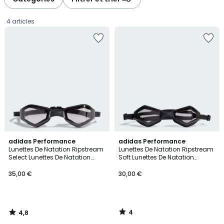
4 articles
4,8
4
adidas Performance
adidas Performance
/ 5
/
Lunettes De Natation Ripstream
Lunettes De Natation Ripstream
5
Select Lunettes De Natation
Soft Lunettes De Natation
35,00
Ripstream Select
Ripstream Soft
35,00 €
30,00 €
€.
4
4,8
/
/
5