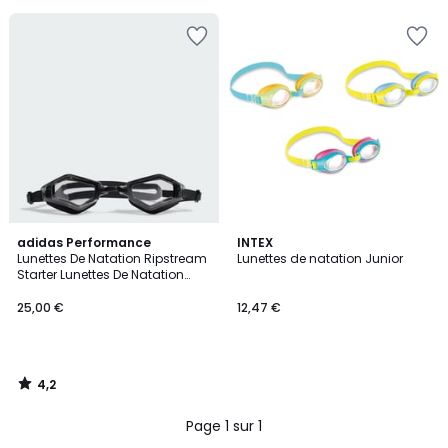
5
4,2
adidas Performance
INTEX
/ 5
Lunettes De Natation Ripstream
Lunettes de natation Junior
Starter Lunettes De Natation
Ripstream Starter
25,00 €
12,47 €
4,2
/
5
Page 1 sur 1