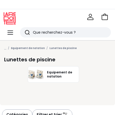
Voir
mon
La
panie
Redoute
Menu
Rechercher
Derniers
...
articles
Equipement de natation
Lunettes de piscine
vus
Lunettes de piscine
Equipement de
natation
Catégories
Filtrer et trier