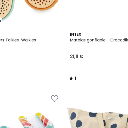
u
1
INTEX
/
rs Talkies-Walkies
Matelas gonflable - Crocodil
5
21,11 €
1
/
5