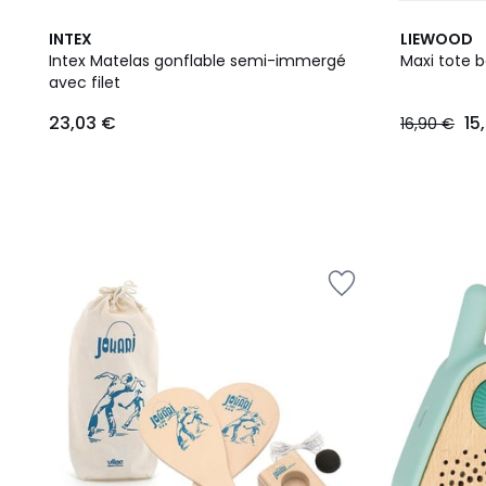
INTEX
LIEWOOD
Intex Matelas gonflable semi-immergé
Maxi tote 
avec filet
23,03
23,03 €
15
16,90 €
€.