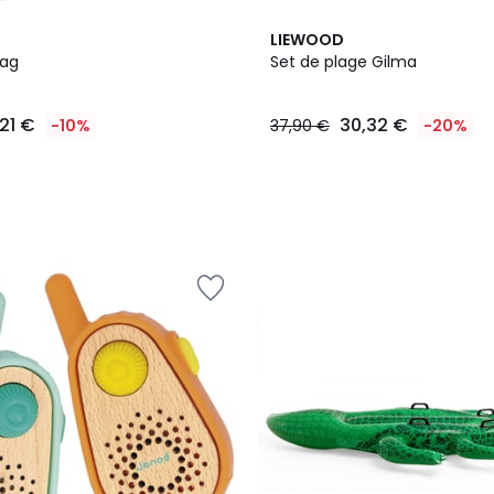
LIEWOOD
bag
Set de plage Gilma
,21 €
30,32 €
-10%
37,90 €
-20%