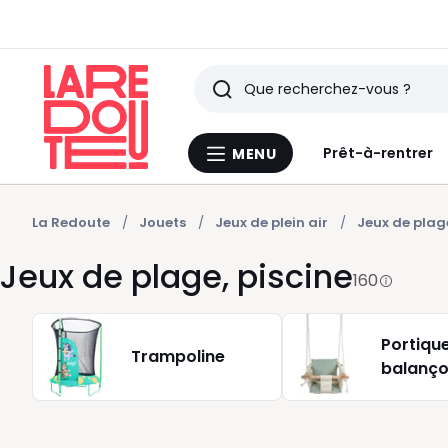
Rechercher
Derniers
Prêt-à-rentrer
MENU
Menu
articles
La
Redoute
vus
La Redoute
Jouets
Jeux de plein air
Jeux de plage
Jeux de plage, piscine
160
Portique
Trampoline
balanço