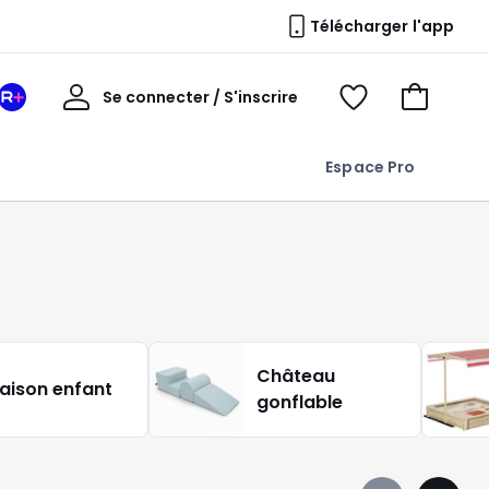
Télécharger l'app
Mon
Se connecter / S'inscrire
Mon
Voir
Voir
compte
espace
mes
mon
La
favoris
panier
Espace Pro
Redoute
+
Château
aison enfant
gonflable