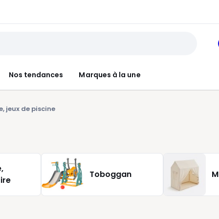
Nos tendances
Marques à la une
, jeux de piscine
,
Toboggan
M
ire