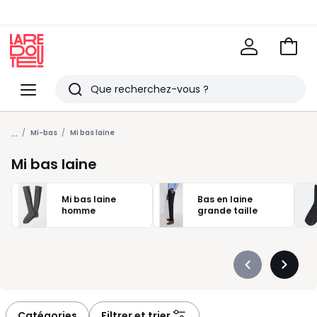
Voir
mon
La
panie
Redoute
Menu
Rechercher
Derniers
...
articles
Mi-bas
Mi bas laine
vus
Mi bas laine
Mi bas laine
Bas en laine
homme
grande taille
Précédent
Suivan
-
-
défiler
défiler
à
à
Catégories
Filtrer et trier