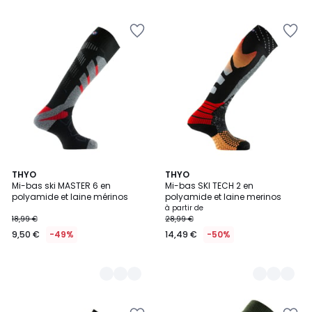
4
THYO
6
THYO
Mi-bas ski MASTER 6 en
Mi-bas SKI TECH 2 en
Couleurs
Couleurs
polyamide et laine mérinos
polyamide et laine merinos
à partir de
18,99 €
28,99 €
9,50 €
-49%
14,49 €
-50%