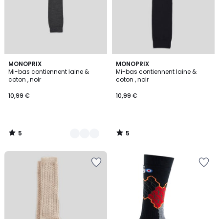
5
5
2
MONOPRIX
MONOPRIX
/
/
Mi-bas contiennent laine &
Mi-bas contiennent laine &
Couleurs
5
5
coton , noir
coton , noir
10,99 €
10,99 €
5
5
/
/
5
5