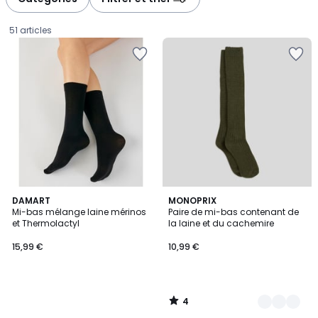
gauche
droite
51 articles
4
DAMART
3
MONOPRIX
/
Mi-bas mélange laine mérinos
Paire de mi-bas contenant de
Couleurs
5
et Thermolactyl
la laine et du cachemire
15,99
15,99 €
10,99 €
€.
4
/
5