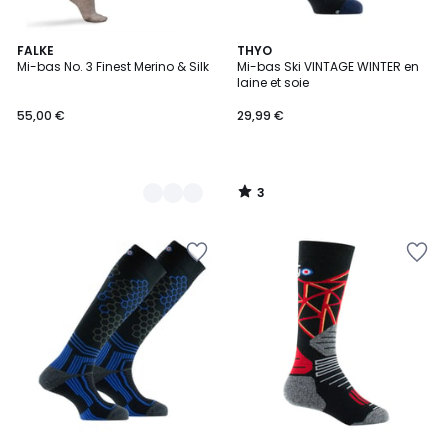
3
3
FALKE
THYO
/
Mi-bas No. 3 Finest Merino & Silk
Mi-bas Ski VINTAGE WINTER en
Couleurs
5
laine et soie
55,00 €
29,99 €
3
/
5