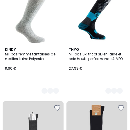
2
KINDY
4
THYO
Mi-bas femme fantaisies de
Mi-bas Ski tricot 3D en laine et
Couleurs
Couleurs
mailles Laine Polyester
soie haute performance ALVEOL
TECH 3
8,90 €
27,99 €