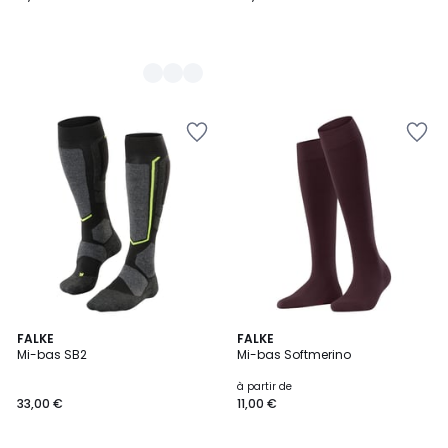
5
FALKE
12
FALKE
/
Mi-bas SB2
Mi-bas Softmerino
Couleurs
5
à partir de
33,00 €
11,00 €