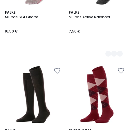
FALKE
3
FALKE
Mi-bas SK4 Giraffe
Mi-bas Active Rainboot
Couleurs
16,50 €
7,50 €