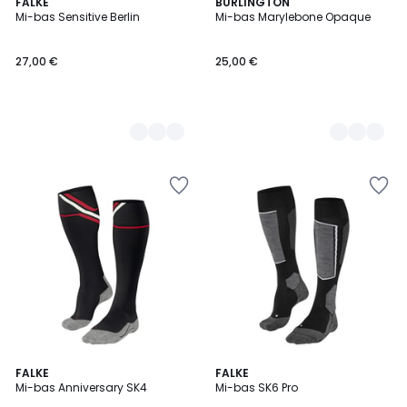
6
FALKE
7
BURLINGTON
Mi-bas Sensitive Berlin
Mi-bas Marylebone Opaque
Couleurs
Couleurs
27,00 €
25,00 €
2
FALKE
2
FALKE
Mi-bas Anniversary SK4
Mi-bas SK6 Pro
Couleurs
Couleurs