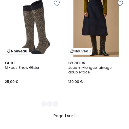
Nouveau
Nouveau
5
FALKE
CYRILLUS
Mi-bas Snow Glitter
Jupe mi-longue lainage
Couleurs
double face
25,00 €
130,00 €
Page 1 sur 1