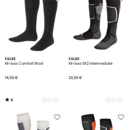
5
3
FALKE
4
FALKE
/
Mi-bas Comfort Wool
Mi-bas SK2 Intermediate
Couleurs
Couleurs
5
14,00 €
22,00 €
5
/
5