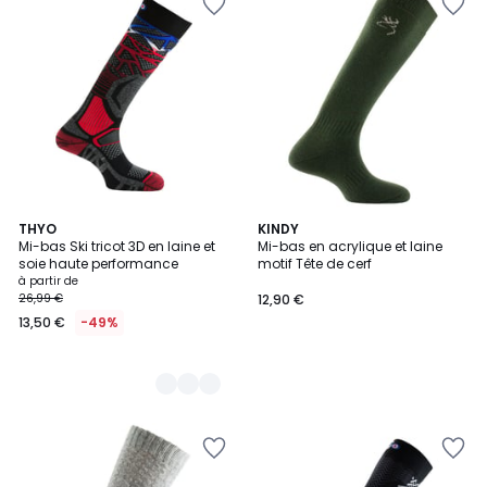
4
THYO
KINDY
Mi-bas Ski tricot 3D en laine et
Mi-bas en acrylique et laine
Couleurs
soie haute performance
motif Tête de cerf
à partir de
26,99 €
12,90 €
13,50 €
-49%