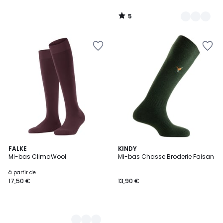
5
/
5
9
FALKE
KINDY
Mi-bas ClimaWool
Mi-bas Chasse Broderie Faisan
Couleurs
à partir de
17,50 €
13,90 €