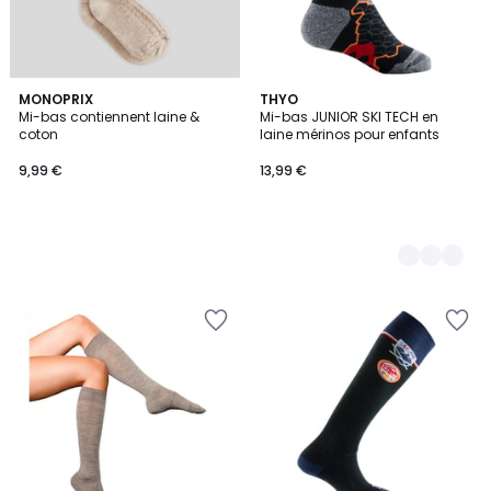
MONOPRIX
2
THYO
Mi-bas contiennent laine &
Mi-bas JUNIOR SKI TECH en
Couleurs
coton
laine mérinos pour enfants
9,99 €
13,99 €