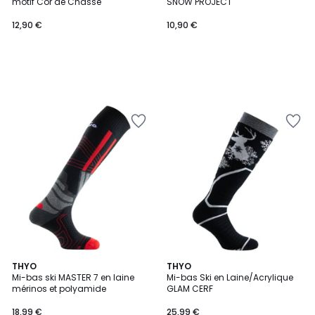
motif Cor de Chasse
SNOW PROJECT
12,90 €
10,90 €
5
THYO
THYO
Mi-bas ski MASTER 7 en laine
Mi-bas Ski en Laine/Acrylique
Couleurs
mérinos et polyamide
GLAM CERF
18,99 €
25,99 €