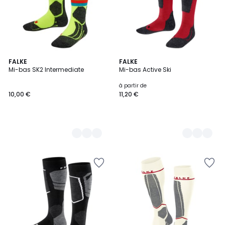
2
FALKE
5
FALKE
Mi-bas SK2 Intermediate
Mi-bas Active Ski
Couleurs
Couleurs
à partir de
10,00 €
11,20 €