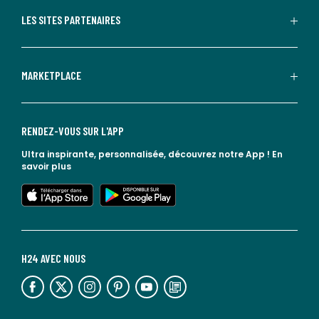
LES SITES PARTENAIRES
MARKETPLACE
RENDEZ-VOUS SUR L'APP
Ultra inspirante, personnalisée, découvrez notre App !
En
savoir plus
lien vers l'app store
lien vers google play
H24 AVEC NOUS
lien vers l'espace réseaux sociaux
lien vers l'espace réseaux sociaux
lien vers l'espace réseaux sociaux
lien vers l'espace réseaux sociaux
lien vers l'espace réseaux sociaux
lien vers le blog la redoute