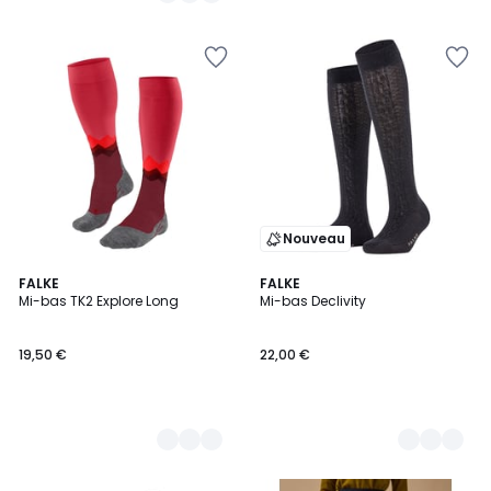
Nouveau
2
FALKE
5
FALKE
Mi-bas TK2 Explore Long
Mi-bas Declivity
Couleurs
Couleurs
19,50 €
22,00 €