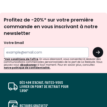
Inscription
Profitez de -20%* sur votre première
newsletter
commande en vous inscrivant à notre
newsletter
Votre Email
OK
*Voir conditions de l'offre
. En vous abonnant, vous consentez à recevoir des
communications commerciales personnalisées de la part de La Redoute. Vous
pouvez vous
désabonner
à tout moment. Pour en savoir plus, consultez
notre politique de confidentialité.
DÈS 49€ D’ACHAT, FAITES-VOUS
LIVRER EN POINT DE RETRAIT POUR
1,95€*
RETOURS GRATUITS*