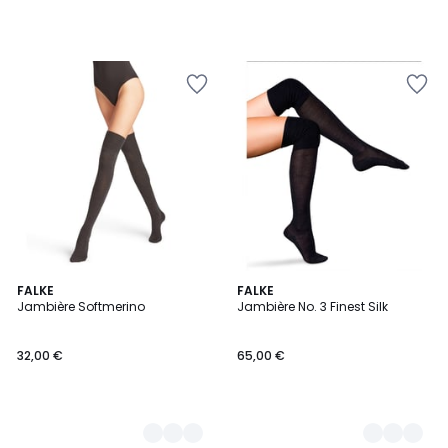
4
FALKE
2
FALKE
Jambière Softmerino
Jambière No. 3 Finest Silk
Couleurs
Couleurs
32,00 €
65,00 €