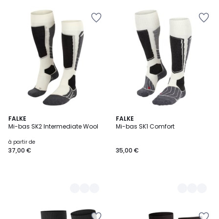
3
FALKE
4
FALKE
Mi-bas SK2 Intermediate Wool
Mi-bas SK1 Comfort
Couleurs
Couleurs
à partir de
37,00 €
35,00 €