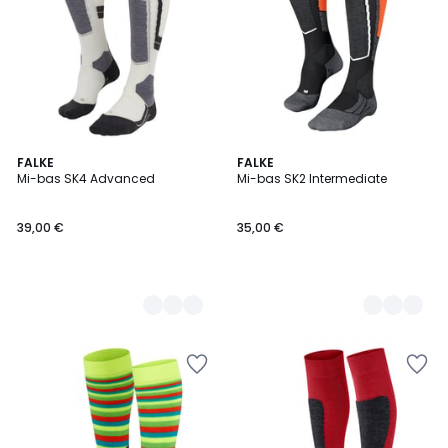
3
FALKE
3
FALKE
Mi-bas SK4 Advanced
Mi-bas SK2 Intermediate
Couleurs
Couleurs
39,00 €
35,00 €