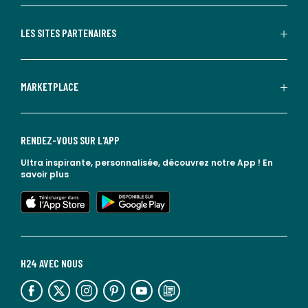
LES SITES PARTENAIRES
MARKETPLACE
RENDEZ-VOUS SUR L'APP
Ultra inspirante, personnalisée, découvrez notre App !
En
savoir plus
lien vers l'app store
lien vers google play
H24 AVEC NOUS
lien vers l'espace réseaux sociaux
lien vers l'espace réseaux sociaux
lien vers l'espace réseaux sociaux
lien vers l'espace réseaux sociaux
lien vers l'espace réseaux sociaux
lien vers le blog la redoute