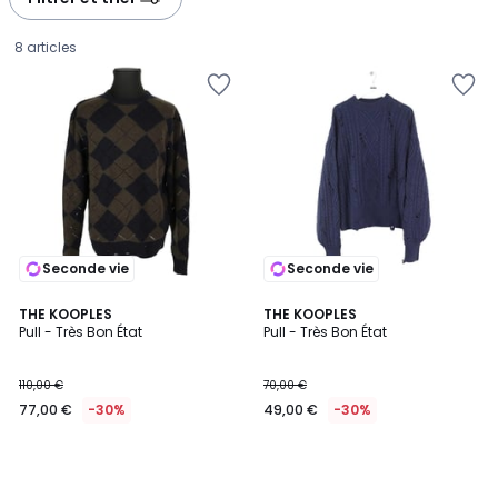
8 articles
Seconde vie
Seconde vie
THE KOOPLES
THE KOOPLES
Pull - Très Bon État
Pull - Très Bon État
77,00
110,00 €
70,00 €
€
77,00 €
-30%
49,00 €
-30%
au
lieu
de
110,00