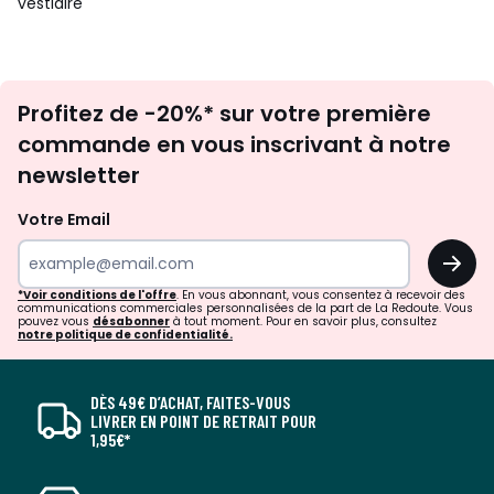
vestiaire
Inscription
Profitez de -20%* sur votre première
newsletter
commande en vous inscrivant à notre
newsletter
Votre Email
OK
*Voir conditions de l'offre
. En vous abonnant, vous consentez à recevoir des
communications commerciales personnalisées de la part de La Redoute. Vous
pouvez vous
désabonner
à tout moment. Pour en savoir plus, consultez
notre politique de confidentialité.
DÈS 49€ D’ACHAT, FAITES-VOUS
LIVRER EN POINT DE RETRAIT POUR
1,95€*