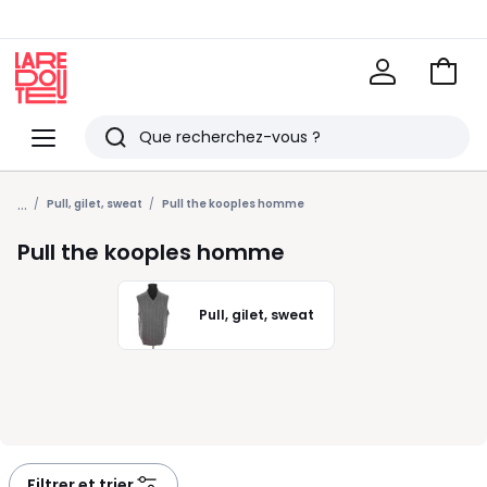
Voir
mon
La
panie
Redoute
Menu
Rechercher
Derniers
...
articles
Pull, gilet, sweat
Pull the kooples homme
vus
Pull the kooples homme
Pull, gilet, sweat
Filtrer et trier