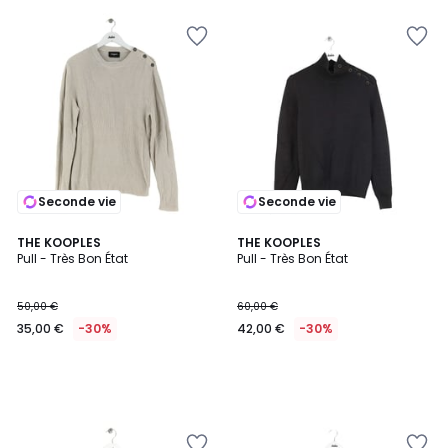
€
30%
de
réduction
appliquée.
Seconde vie
Seconde vie
THE KOOPLES
THE KOOPLES
Pull - Très Bon État
Pull - Très Bon État
50,00 €
60,00 €
35,00 €
-30%
42,00 €
-30%