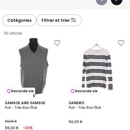
Précédent
Suivan
-
-
défiler
défiler
à
à
Catégories
Filtrer et trier
gauche
droite
110 articles
Seconde vie
Seconde vie
SAMSOE AND SAMSOE
SANDRO
Pull - Très Bon État
Pull - Très Bon État
56,00
80,00 €
50,00 €
€
56,00 €
-30%
au