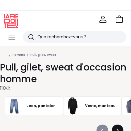
Voir
mon
La
panie
Redoute
Menu
Rechercher
Derniers
...
articles
Homme
Pull, gilet, sweat
Pull, gilet, sweat d'occasion
vus
homme
110
Jean, pantalon
Veste, manteau