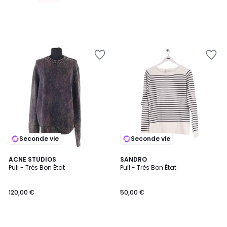
lieu
de
80,00
€
30%
de
réduction
appliquée.
Seconde vie
Seconde vie
ACNE STUDIOS
SANDRO
Pull - Très Bon État
Pull - Très Bon État
120,00 €
50,00 €