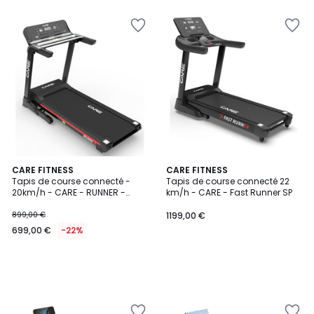
€
23%
de
réduction
appliquée.
CARE FITNESS
CARE FITNESS
Tapis de course connecté -
Tapis de course connecté 22
20km/h - CARE - RUNNER -
km/h - CARE - Fast Runner SP
KINOMAP
899,00 €
1199,00 €
699,00 €
-22%