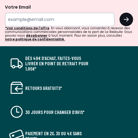
Votre Email
OK
*Voir conditions de l'offre
. En vous abonnant, vous consentez à recevoir des
communications commerciales personnalisées de la part de La Redoute. Vous
pouvez vous
désabonner
à tout moment. Pour en savoir plus, consultez
notre politique de confidentialité.
DÈS 49€ D’ACHAT, FAITES-VOUS
LIVRER EN POINT DE RETRAIT POUR
1,95€*
RETOURS GRATUITS*
30 JOURS POUR CHANGER D'AVIS*
PAIEMENT EN 2X, 3X OU 4X SANS