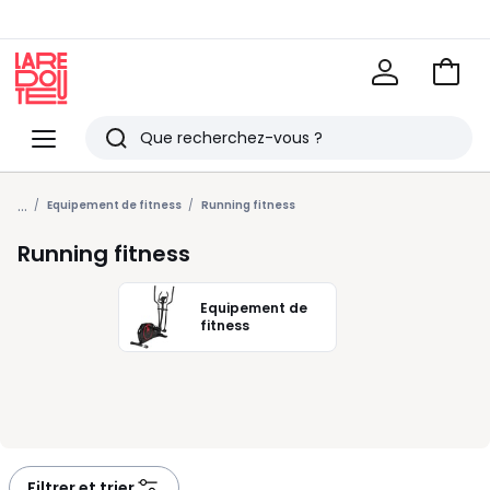
Voir
mon
La
panie
Redoute
Menu
Rechercher
Derniers
...
articles
Equipement de fitness
Running fitness
vus
Running fitness
Equipement de
fitness
Filtrer et trier