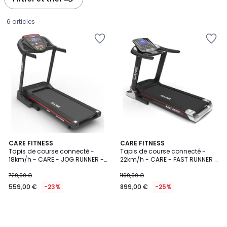
6 articles
CARE FITNESS
CARE FITNESS
Tapis de course connecté -
Tapis de course connecté -
18km/h - CARE - JOG RUNNER -
22km/h - CARE - FAST RUNNER -
559,00
KINOMAP
KINOMAP
729,00 €
1199,00 €
€
559,00 €
-23%
899,00 €
-25%
au
lieu
de
729,00