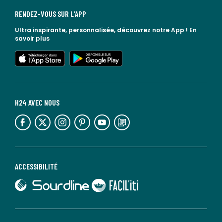
RENDEZ-VOUS SUR L'APP
Ultra inspirante, personnalisée, découvrez notre App !
En
savoir plus
lien vers l'app store
lien vers google play
H24 AVEC NOUS
lien vers l'espace réseaux sociaux
lien vers l'espace réseaux sociaux
lien vers l'espace réseaux sociaux
lien vers l'espace réseaux sociaux
lien vers l'espace réseaux sociaux
lien vers le blog la redoute
ACCESSIBILITÉ
lien vers Sourdline
lien vers Faciliti