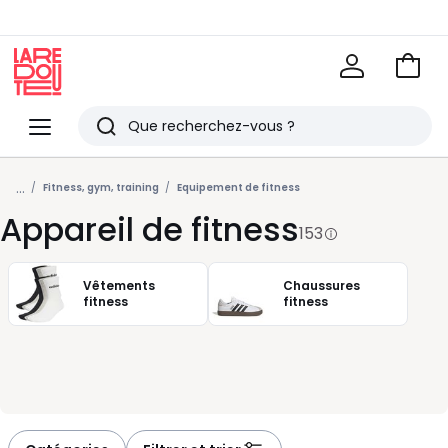
Voir
mon
La
panie
Redoute
Menu
Rechercher
Derniers
...
articles
Fitness, gym, training
Equipement de fitness
Appareil de fitness
vus
153
Vêtements
Chaussures
fitness
fitness