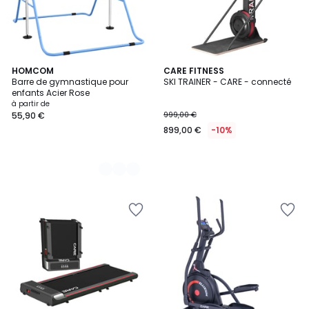
3
HOMCOM
CARE FITNESS
Barre de gymnastique pour
SKI TRAINER - CARE - connecté
Couleurs
enfants Acier Rose
à partir de
55,90 €
999,00 €
899,00 €
-10%