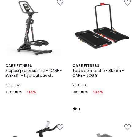
1
CARE FITNESS
CARE FITNESS
/
Stepper professionnel - CARE -
Tapis de marche - 8km/h -
5
EVEREST - hydraulique et
CARE - JOG 8
manuel
899,00 €
299,99 €
779,00 €
-13%
199,00 €
-33%
1
/
5