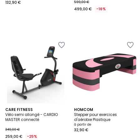
132,90 €
599,00 €
499,00 €
-16%
4
CARE FITNESS
5
HOMCOM
/
Vélo semi allongé - CARDIO
Stepper pour exercices
Couleurs
5
MASTER connecté
d'aérobie Plastique
à partir de
349,00 €
32,90 €
259,00 €
-25%