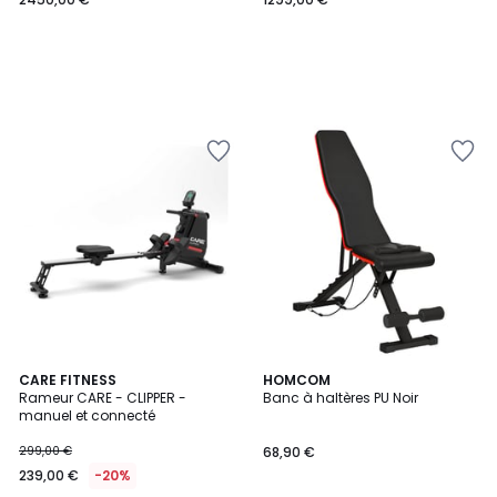
CARE FITNESS
HOMCOM
Rameur CARE - CLIPPER -
Banc à haltères PU Noir
manuel et connecté
299,00 €
68,90 €
239,00 €
-20%