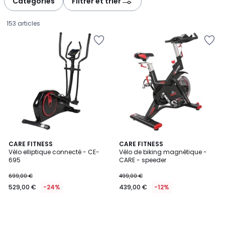
Catégories
Filtrer et trier
153 articles
CARE FITNESS
CARE FITNESS
Vélo elliptique connecté - CE-
Vélo de biking magnétique -
695
CARE - speeder
529,00
699,00 €
499,00 €
€
529,00 €
-24%
439,00 €
-12%
au
lieu
de
699,00