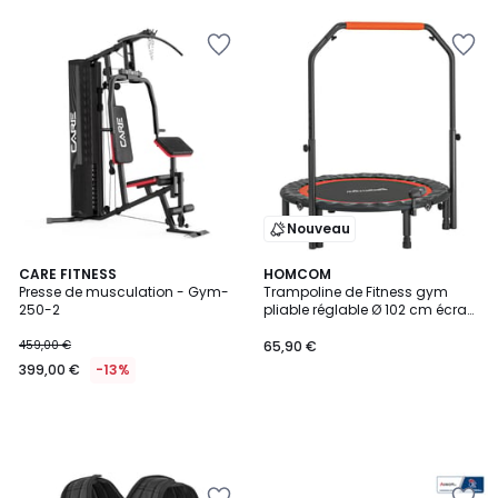
€
24%
de
réduction
appliquée.
Nouveau
CARE FITNESS
HOMCOM
Presse de musculation - Gym-
Trampoline de Fitness gym
250-2
pliable réglable Ø 102 cm écran
LCD noir rouge
459,00 €
65,90 €
399,00 €
-13%