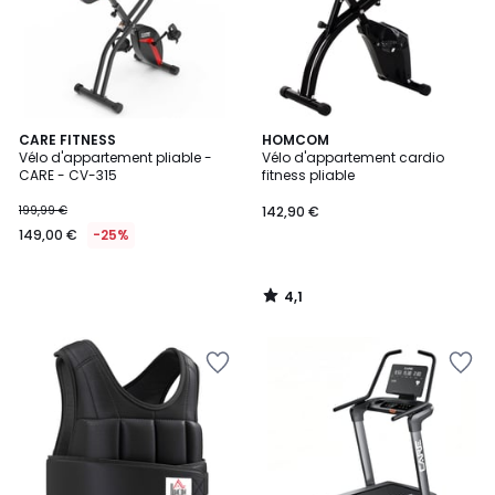
4,1
CARE FITNESS
HOMCOM
/ 5
Vélo d'appartement pliable -
Vélo d'appartement cardio
CARE - CV-315
fitness pliable
199,99 €
142,90 €
149,00 €
-25%
4,1
/
5