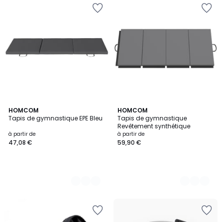
2
HOMCOM
2
HOMCOM
Tapis de gymnastique EPE Bleu
Tapis de gymnastique
Couleurs
Couleurs
Revêtement synthétique
à partir de
à partir de
47,08 €
59,90 €