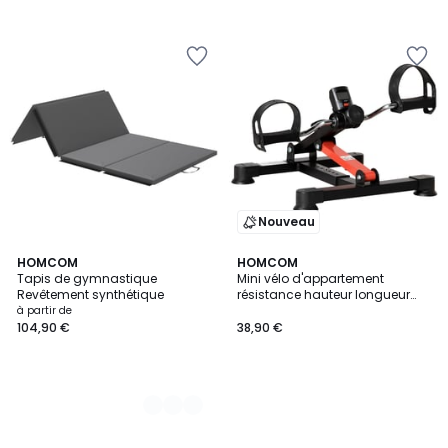
Nouveau
2
HOMCOM
HOMCOM
Tapis de gymnastique
Mini vélo d'appartement
Couleurs
Revêtement synthétique
résistance hauteur longueur
réglable écran LCD
à partir de
104,90 €
38,90 €