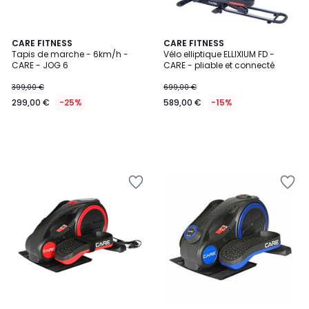
CARE FITNESS
CARE FITNESS
Tapis de marche - 6km/h -
Vélo elliptique ELLIXIUM FD -
CARE - JOG 6
CARE - pliable et connecté
399,00 €
699,00 €
299,00 €
-25%
589,00 €
-15%