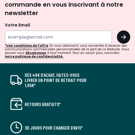
commande en vous inscrivant à notre
newsletter
Votre Email
OK
*Voir conditions de l'offre
. En vous abonnant, vous consentez à recevoir des
communications commerciales personnalisées de la part de La Redoute. Vous
pouvez vous
désabonner
à tout moment. Pour en savoir plus, consultez
notre politique de confidentialité.
DÈS 49€ D’ACHAT, FAITES-VOUS
LIVRER EN POINT DE RETRAIT POUR
1,95€*
RETOURS GRATUITS*
30 JOURS POUR CHANGER D'AVIS*