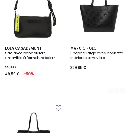
LOLA CASADEMUNT
2
MARC O'POLO
Sac avec bandoulière
Shopper large avec pochette
Couleurs
amovible à fermeture éclair.
intérieure amovible
99,00 €
329,95 €
49,50 €
-50%