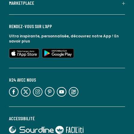
MARKETPLACE
RENDEZ-VOUS SUR L'APP
Ultra inspirante, personnalisée, découvrez notre App !
En
savoir plus
lien vers l'app store
lien vers google play
H24 AVEC NOUS
lien vers l'espace réseaux sociaux
lien vers l'espace réseaux sociaux
lien vers l'espace réseaux sociaux
lien vers l'espace réseaux sociaux
lien vers l'espace réseaux sociaux
lien vers le blog la redoute
ACCESSIBILITÉ
lien vers Sourdline
lien vers Faciliti