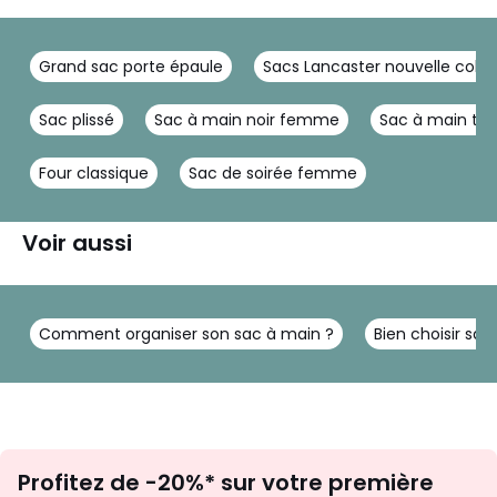
Grand sac porte épaule
Sacs Lancaster nouvelle colle
Sac plissé
Sac à main noir femme
Sac à main tur
Four classique
Sac de soirée femme
Voir aussi
Comment organiser son sac à main ?
Bien choisir sa
Inscription
Profitez de -20%* sur votre première
newsletter