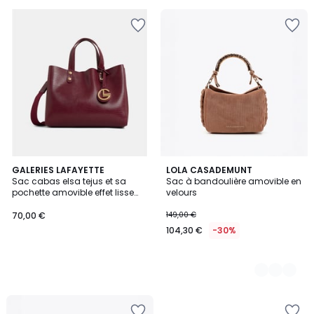
GALERIES LAFAYETTE
2
LOLA CASADEMUNT
Sac cabas elsa tejus et sa
Sac à bandoulière amovible en
Couleurs
pochette amovible effet lisse
velours
souple
70,00 €
149,00 €
104,30 €
-30%