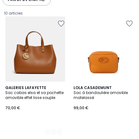
10 articles
5
GALERIES LAFAYETTE
LOLA CASADEMUNT
Sac cabas elsa et sa pochette
Sac à bandoulière amovible
Couleurs
amovible effet lisse souple
matelassé
70,00
70,00 €
99,00 €
€.