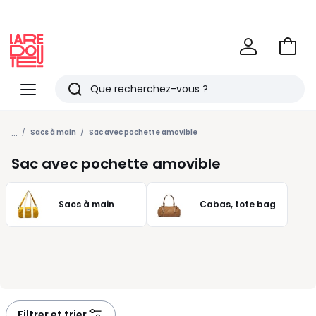
Voir
mon
La
panie
Redoute
Menu
Rechercher
Derniers
...
articles
Sacs à main
Sac avec pochette amovible
vus
Sac avec pochette amovible
Sacs à main
Cabas, tote bag
Filtrer et trier