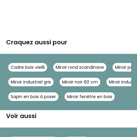
Craquez aussi pour
Cadre bois vieilli
Miroir rond scandinave
Miroir pat
Miroir industriel gris
Miroir noir 60 cm
Miroir industr
Sapin en bois à poser
Miroir fenêtre en bois
Voir aussi