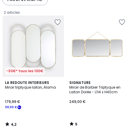
2 articles
-30€* tous les 100€
4,2
5
LA REDOUTE INTERIEURS
SIGNATURE
/ 5
/
Miroir triptyque laiton, Alama
Miroir de Barbier Triptyque en
5
Laiton Dorée - L114 x H40cm
179,99
179,99 €
249,00 €
€
98,99 €
souscrivez
à
notre
5
4,2
programme
/
/
5