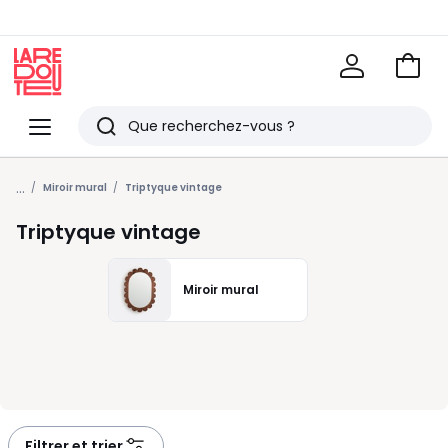
Voir
mon
La
panie
Redoute
Menu
Rechercher
Derniers
...
articles
Miroir mural
Triptyque vintage
vus
Triptyque vintage
Miroir mural
Filtrer et trier