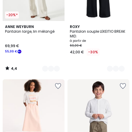
-20%*
4,4
2
ANNE WEYBURN
5
ROXY
/ 5
Pantalon large, lin mélangé
Pantalon souple LEKEITIO BREAK
Couleurs
Couleurs
MID.
à partir de
69,99 €
60,00 €
55,99 €
42,00 €
-30%
4,4
/
5