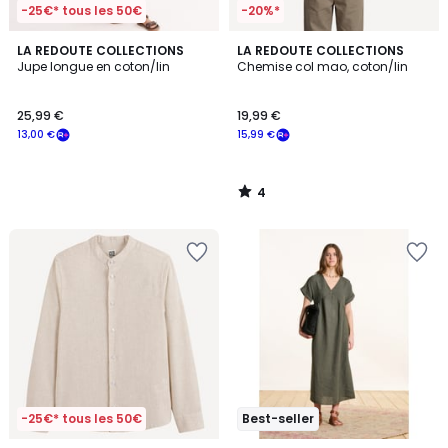
-25€* tous les 50€
-20%*
4
LA REDOUTE COLLECTIONS
LA REDOUTE COLLECTIONS
/
Jupe longue en coton/lin
Chemise col mao, coton/lin
5
25,99 €
19,99 €
13,00 €
15,99 €
4
/
5
-25€* tous les 50€
Best-seller