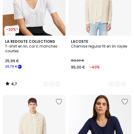
-20%*
4,7
2
LA REDOUTE COLLECTIONS
2
LACOSTE
/ 5
T-shirt en lin, col V, manches
Chemise regular fit en lin rayée
Couleurs
Couleurs
courtes
25,99 €
160,00 €
20,79 €
95,00 €
-40%
4,7
/
5