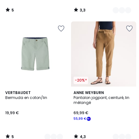
5
3,3
/
/
5
5
-20%*
5
4,3
3
VERTBAUDET
2
ANNE WEYBURN
/
/ 5
Bermuda en coton/lin
Pantalon jogpant, ceinturé, lin
Couleurs
Couleurs
5
mélangé
19,99 €
69,99 €
55,99 €
5
4,3
/
/