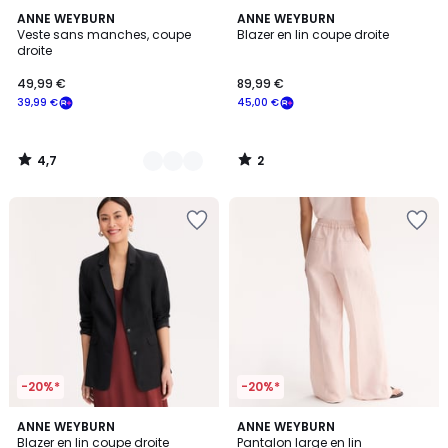
4,7
2
2
ANNE WEYBURN
ANNE WEYBURN
/ 5
/
Veste sans manches, coupe
Blazer en lin coupe droite
Couleurs
5
droite
49,99 €
89,99 €
39,99 €
45,00 €
4,7
2
/
/
5
5
-20%*
-20%*
2
4,1
2
ANNE WEYBURN
2
ANNE WEYBURN
/
/ 5
Blazer en lin coupe droite
Pantalon large en lin