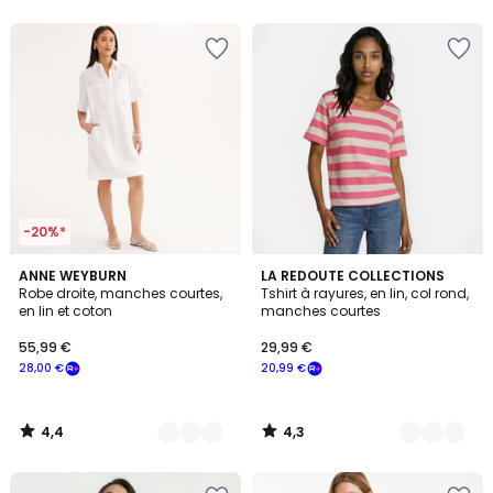
5
5
-20%*
4,4
4,3
2
ANNE WEYBURN
2
LA REDOUTE COLLECTIONS
/ 5
/ 5
Robe droite, manches courtes,
Tshirt à rayures, en lin, col rond,
Couleurs
Couleurs
en lin et coton
manches courtes
55,99 €
29,99 €
28,00 €
20,99 €
4,4
4,3
/
/
5
5