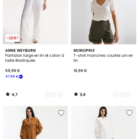
-20%*
4,7
3,6
2
ANNE WEYBURN
7
MONOPRIX
/ 5
/ 5
Pantalon large en lin et coton à
T-shirt manches courtes uni en
Couleurs
Couleurs
taille élastiquée
lin
59,99 €
19,99 €
47,99 €
4,7
3,6
/
/
5
5