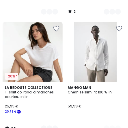
2
/
5
-20%*
4,5
2
LA REDOUTE COLLECTIONS
7
MANGO MAN
/ 5
T-shirt col rond, à manches
Chemise slim-fit 100 % lin
Couleurs
Couleurs
courtes, en lin
25,99 €
59,99 €
20,79 €