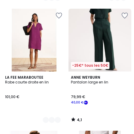
5
5
-25€* tous les 50€
4,1
2
LA FEE MARABOUTEE
ANNE WEYBURN
/ 5
Robe courte droite en lin
Pantalon large en lin
Couleurs
101,00 €
79,99 €
40,00 €
4,1
/
5