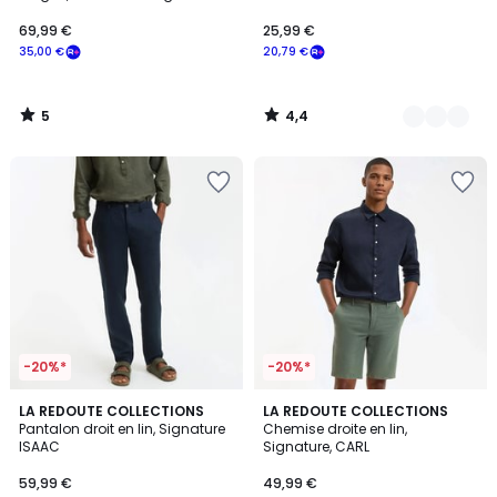
69,99 €
25,99 €
35,00 €
20,79 €
5
4,4
/
/
5
5
-20%*
-20%*
4,5
4,8
4
LA REDOUTE COLLECTIONS
5
LA REDOUTE COLLECTIONS
/ 5
/ 5
Pantalon droit en lin, Signature
Chemise droite en lin,
Couleurs
Couleurs
ISAAC
Signature, CARL
59,99 €
49,99 €