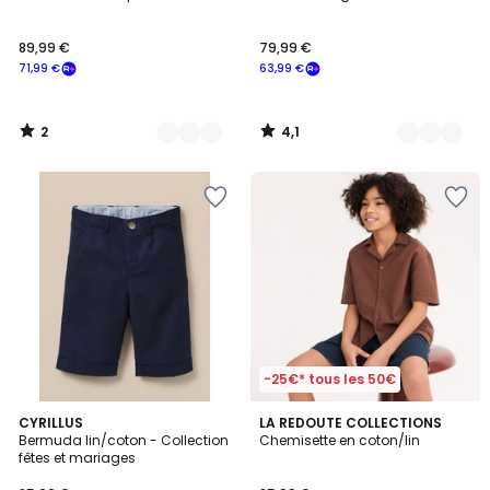
Couleurs
Couleurs
5
89,99 €
79,99 €
71,99 €
63,99 €
2
4,1
/
/
5
5
-25€* tous les 50€
CYRILLUS
3
LA REDOUTE COLLECTIONS
Bermuda lin/coton - Collection
Chemisette en coton/lin
Couleurs
fêtes et mariages