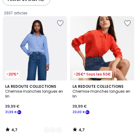
gauche
droite
2937 articles
-20%*
-25€* tous les 50€
4,7
4,7
2
LA REDOUTE COLLECTIONS
LA REDOUTE COLLECTIONS
/ 5
/ 5
Chemise manches longues en
Chemise manches longues en
Couleurs
lin
lin
39,99
39,99 €
39,99 €
€
31,99 €
20,00 €
souscrivez
à
notre
4,7
4,7
programme
/
/
5
5