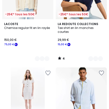
-25€* tous les 50€
-25€* tous les 50€
4
2
LACOSTE
2
LA REDOUTE COLLECTIONS
/
Chemise regular fit en lin rayée
Tee shirt en lin manches
Couleurs
Couleurs
5
courtes
150,00 €
29,99 €
75,00 €
15,00 €
4
/
5