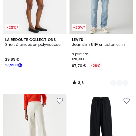
-20%*
-20%*
3,6
LA REDOUTE COLLECTIONS
2
LEVI'S
/ 5
Short à pinces en polyviscose
Jean slim 511® en coton et lin
Couleurs
à partir de
29,99 €
120,00 €
23,99 €
87,70 €
-28%
3,6
/
5