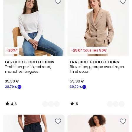
-20%*
-25€* tous les 50€
4,6
5
2
LA REDOUTE COLLECTIONS
2
LA REDOUTE COLLECTIONS
/ 5
/
T-shirt en pur lin, col rond,
Blazer long, coupe oversize, en
Couleurs
Couleurs
5
manches longues
lin et coton
35,99 €
59,99 €
28,79 €
30,00 €
4,6
5
/
/
5
5