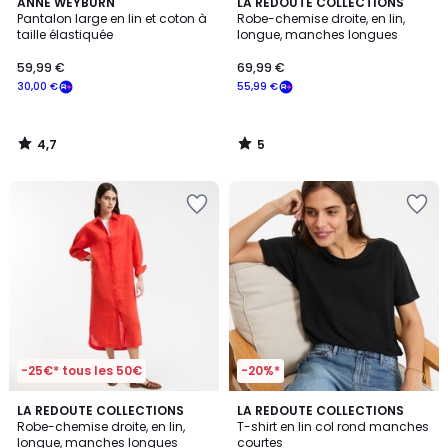
4,7
5
ANNE WEYBURN
LA REDOUTE COLLECTIONS
/ 5
/
Pantalon large en lin et coton à
Robe-chemise droite, en lin,
5
taille élastiquée
longue, manches longues
59,99 €
69,99 €
30,00 €
55,99 €
4,7
5
/
/
5
5
-25€* tous les 50€
-20%*
5
4,4
LA REDOUTE COLLECTIONS
3
LA REDOUTE COLLECTIONS
/
/ 5
Robe-chemise droite, en lin,
T-shirt en lin col rond manches
Couleurs
5
longue, manches longues
courtes