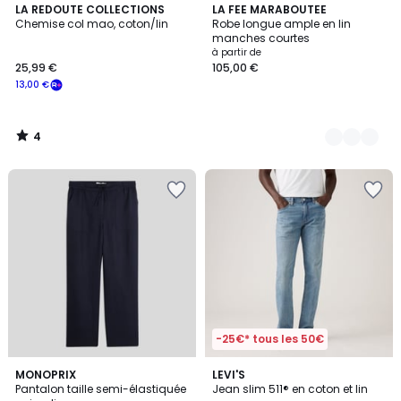
4
LA REDOUTE COLLECTIONS
6
LA FEE MARABOUTEE
/
Chemise col mao, coton/lin
Robe longue ample en lin
Couleurs
5
manches courtes
à partir de
25,99 €
105,00 €
13,00 €
4
/
5
-25€* tous les 50€
3,4
3,6
9
MONOPRIX
LEVI'S
/ 5
/ 5
Pantalon taille semi-élastiquée
Jean slim 511® en coton et lin
Couleurs