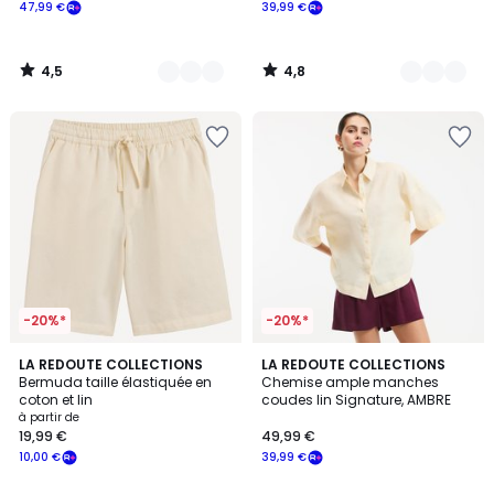
47,99 €
39,99 €
4,5
4,8
/
/
5
5
-20%*
-20%*
4,8
3
LA REDOUTE COLLECTIONS
LA REDOUTE COLLECTIONS
/ 5
Bermuda taille élastiquée en
Chemise ample manches
Couleurs
coton et lin
coudes lin Signature, AMBRE
à partir de
19,99 €
49,99 €
10,00 €
39,99 €