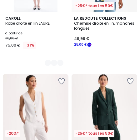
-25€* tous les 50€
3
CAROLL
LA REDOUTE COLLECTIONS
Robe droite en lin LAURE
Chemise droite en lin, manches
Couleurs
longues
à partir de
110,00 €
49,99 €
25,00 €
75,00 €
-31%
-20%*
-25€* tous les 50€