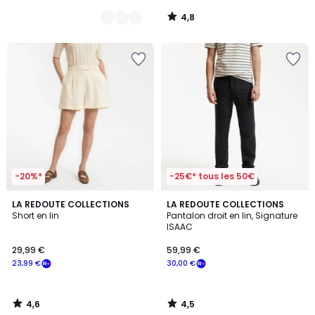
4,8
/
5
-20%*
-25€* tous les 50€
4,6
4,5
LA REDOUTE COLLECTIONS
LA REDOUTE COLLECTIONS
/ 5
/ 5
Short en lin
Pantalon droit en lin, Signature
ISAAC
29,99 €
59,99 €
23,99 €
30,00 €
4,6
4,5
/
/