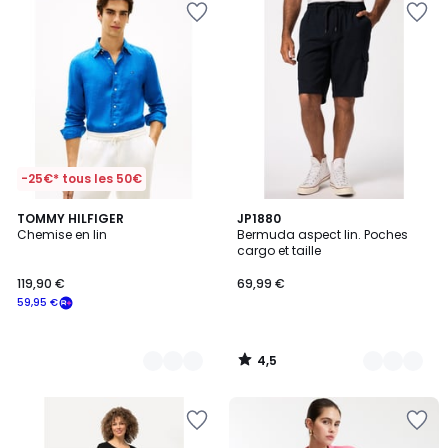
-25€* tous les 50€
4,5
5
TOMMY HILFIGER
3
JP1880
/ 5
Chemise en lin
Bermuda aspect lin. Poches
Couleurs
Couleurs
cargo et taille
119,90 €
69,99 €
59,95 €
4,5
/
5