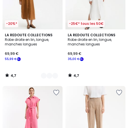
-20%*
-25€* tous les 50€
4,7
4,7
2
LA REDOUTE COLLECTIONS
LA REDOUTE COLLECTIONS
/ 5
/ 5
Robe droite en lin, longue,
Robe droite en lin, longue,
Couleurs
manches longues
manches longues
69,99 €
69,99 €
55,99 €
35,00 €
4,7
4,7
/
/
5
5