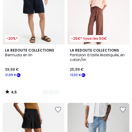
-20%*
-25€* tous les 50€
4,5
3
LA REDOUTE COLLECTIONS
LA REDOUTE COLLECTIONS
/ 5
Bermuda en lin
Pantalon à taille élastiquée, en
Couleurs
coton/lin
39,99 €
25,99 €
31,99 €
13,00 €
4,5
/
5