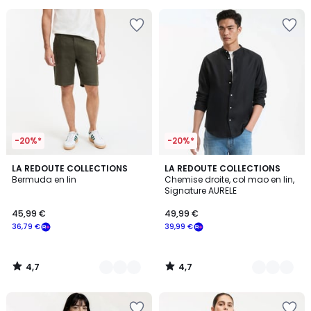
pour
payer
à
la
place
31,99
€.
-20%*
-20%*
4,7
4,7
4
LA REDOUTE COLLECTIONS
8
LA REDOUTE COLLECTIONS
/ 5
/ 5
Bermuda en lin
Chemise droite, col mao en lin,
Couleurs
Couleurs
Signature AURELE
45,99 €
49,99 €
36,79 €
39,99 €
4,7
4,7
/
/
5
5