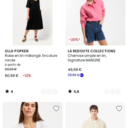
-20%*
4
4,8
4
ULLA POPKEN
2
LA REDOUTE COLLECTIONS
/
/ 5
Robe en lin mélangé. Encolure
Chemise ample en lin,
Couleurs
Couleurs
5
ronde
Signature MARLENE
à partir de
69,99 €
49,99 €
39,99 €
60,99 €
-12%
4
4,8
/
/
5
5