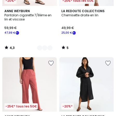
-20%*
-25€* tous les 50€
4,3
5
3
ANNE WEYBURN
LA REDOUTE COLLECTIONS
/ 5
/
Pantalon cigarette 7/8ème en
Chemisette droite en lin
Couleurs
5
lin et viscose
59,99 €
49,99 €
47,99 €
25,00 €
4,3
5
/
/
5
5
-25€* tous les 50€
-20%*