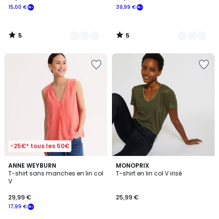
15,00 €
39,99 €
5
5
/
/
5
5
-25€* tous les 50€
5
3,3
ANNE WEYBURN
4
MONOPRIX
/
/ 5
T-shirt sans manches en lin col
T-shirt en lin col V irisé
Couleurs
5
V
29,99 €
25,99 €
17,99 €