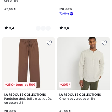
uni en lin
45,99 €
120,00 €
72,00 €
3,4
3,6
/
/
5
5
-25€* tous les 50€
-20%*
5
5
3
LA REDOUTE COLLECTIONS
3
LA REDOUTE COLLECTIONS
/
/
Pantalon droit, taille élastiquée,
Chemise vareuse en lin
Couleurs
Couleurs
5
5
en coton et lin
29,99 €
49,99 €