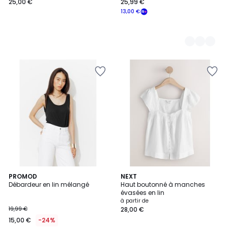
25,00 €
25,99 €
13,00 €
2
2
PROMOD
12
NEXT
/
Débardeur en lin mélangé
Haut boutonné à manches
Couleurs
Couleurs
5
évasées en lin
à partir de
19,99 €
28,00 €
15,00 €
-24%