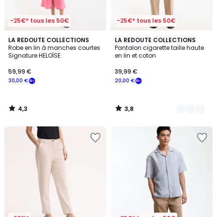
-25€* tous les 50€
-25€* tous les 50€
4,3
3,8
LA REDOUTE COLLECTIONS
2
LA REDOUTE COLLECTIONS
/ 5
/ 5
Robe en lin à manches courtes
Pantalon cigarette taille haute
Couleurs
Signature HELOÏSE
en lin et coton
59,99 €
39,99 €
30,00 €
20,00 €
4,3
3,8
/
/
5
5