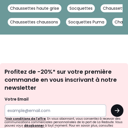
Chaussettes haute grise
Socquettes
Chaussette
Chaussettes chaussons
Socquettes Puma
Chaus
Inscription
Profitez de -20%* sur votre première
newsletter
commande en vous inscrivant à notre
newsletter
Votre Email
OK
*Voir conditions de l'offre
. En vous abonnant, vous consentez à recevoir des
communications commerciales personnalisées de la part de La Redoute. Vous
pouvez vous
désabonner
à tout moment. Pour en savoir plus, consultez