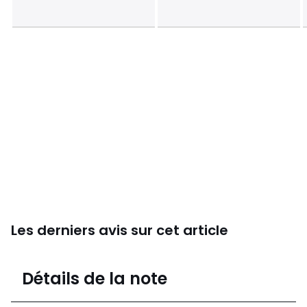
Caractéristiques environnementales de l’emballage
En savoir plus sur nos emballages
Les derniers avis sur cet article
4,8
Détails de la note
(10)
moyenne des avis