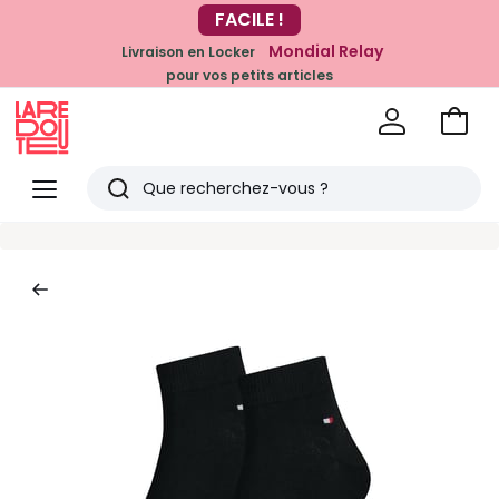
-20% dès 39€*
FACILE !
sur la mode
Mondial Relay
Livraison en Locker
pour vos petits articles
Voir
mon
La
panie
Redoute
Menu
Rechercher
Derniers
articles
vus