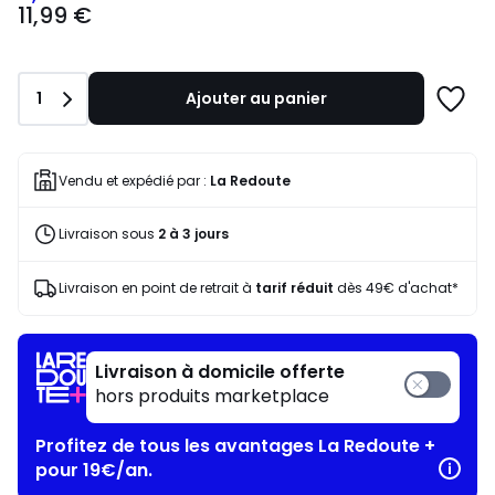
11,99 €
€
souscrivez
à
notre
Quantité
1
Ajouter au panier
programme
Ajoute
pour
à
payer
une
à
liste
Vendu et expédié par :
La Redoute
la
place
Livraison sous
2 à 3 jours
6,00
€.
Livraison en point de retrait à
tarif réduit
dès 49€ d'achat*
Livraison à domicile offerte
hors produits marketplace
Profitez de tous les avantages La Redoute +
pour 19€/an.