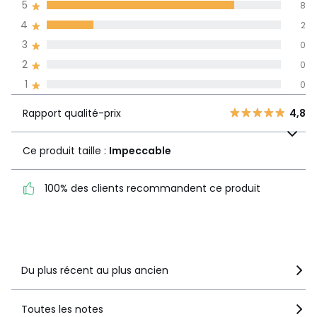
5
8
dans toutes les
4
2
langues
3
0
Informations,
2
0
La Redoute s'engage
1
0
Rapport
5
8
4,8
qualité-prix
4
2
Rapport qualité-prix
4,8
Ce produit taille :
3
0
Impeccable
2
Ce produit taille :
Impeccable
0
1
0
100% des clients
100% des clients recommandent ce produit
recommandent ce produit
Voir le détail de la note
Du plus récent au plus ancien
Toutes les notes