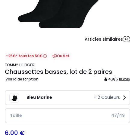
Articles similaires
-25€* tous les 50€
Outlet
TOMMY HILFIGER
Chaussettes basses, lot de 2 paires
Voir la description
4,8
/5
10 avis
Bleu Marine
+
2
Couleurs
Taille
47/49
6,00 €
11,99