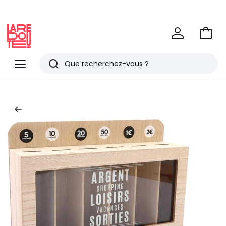
Voir
mon
La
panie
Redoute
Menu
Rechercher
Derniers
articles
vus