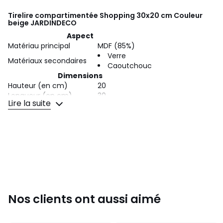
Tirelire compartimentée Shopping 30x20 cm Couleur
beige
JARDINDECO
Aspect
Matériau principal
MDF (85%)
Verre
Matériaux secondaires
Caoutchouc
Dimensions
Hauteur (en cm)
20
Longueur (en cm)
30
Lire la suite
Profondeur (en cm)
8
Autres caractéristiques
Poids (en kg)
0,80
Conçue en MDF
Protection frontale en verre
Nos clients ont aussi aimé
6 compartiments pour centimes et euros