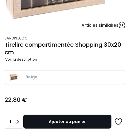
Articles similaires
JARDINDECO
Tirelire compartimentée Shopping 30x20
cm
Voir la description
Beige
22,80
22,80 €
€.
Quantité
1
Ajouter au panier
Ajoute
à