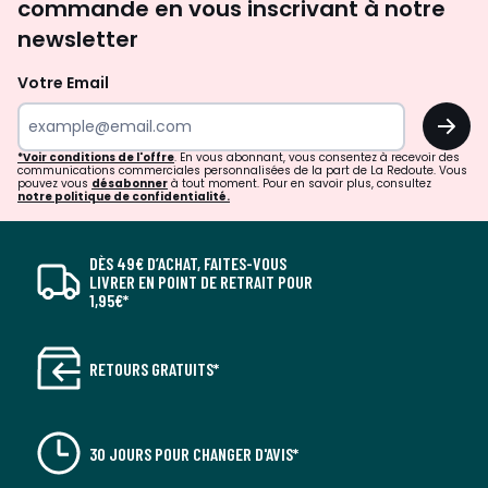
commande en vous inscrivant à notre
newsletter
Votre Email
OK
*Voir conditions de l'offre
. En vous abonnant, vous consentez à recevoir des
communications commerciales personnalisées de la part de La Redoute. Vous
pouvez vous
désabonner
à tout moment. Pour en savoir plus, consultez
notre politique de confidentialité.
DÈS 49€ D’ACHAT, FAITES-VOUS
LIVRER EN POINT DE RETRAIT POUR
1,95€*
RETOURS GRATUITS*
30 JOURS POUR CHANGER D'AVIS*