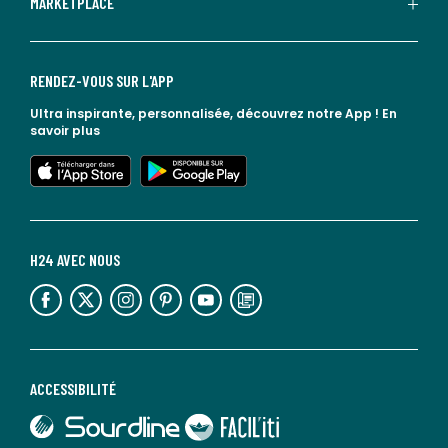
MARKETPLACE
RENDEZ-VOUS SUR L'APP
Ultra inspirante, personnalisée, découvrez notre App !
En
savoir plus
lien vers l'app store
lien vers google play
H24 AVEC NOUS
lien vers l'espace réseaux sociaux
lien vers l'espace réseaux sociaux
lien vers l'espace réseaux sociaux
lien vers l'espace réseaux sociaux
lien vers l'espace réseaux sociaux
lien vers le blog la redoute
ACCESSIBILITÉ
lien vers Sourdline
lien vers Faciliti