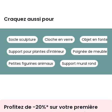
Craquez aussi pour
Socle sculpture
Cloche en verre
Objet en fonte
Support pour plantes d'intérieur
Poignée de meuble bo
Petites figurines animaux
Support mural rond
Inscription
Profitez de -20%* sur votre première
newsletter