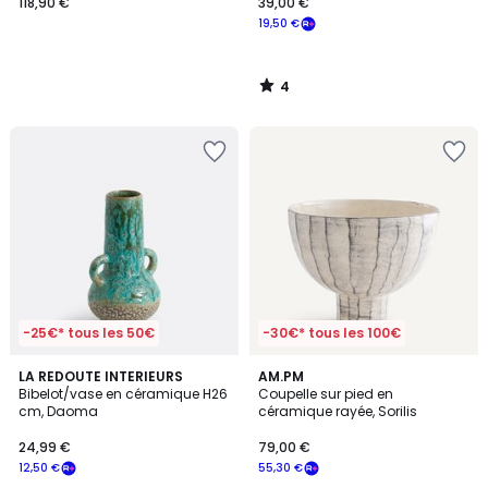
118,90 €
39,00 €
19,50 €
4
/
5
-25€* tous les 50€
-30€* tous les 100€
4,2
4,7
LA REDOUTE INTERIEURS
AM.PM
/ 5
/ 5
Bibelot/vase en céramique H26
Coupelle sur pied en
cm, Daoma
céramique rayée, Sorilis
24,99 €
79,00 €
12,50 €
55,30 €