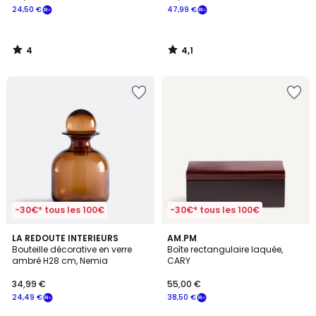
24,50 €
47,99 €
4
4,1
/
/
5
5
-30€* tous les 100€
-30€* tous les 100€
4,8
5
LA REDOUTE INTERIEURS
AM.PM
/ 5
/
Bouteille décorative en verre
Boîte rectangulaire laquée,
5
ambré H28 cm, Nemia
CARY
34,99 €
55,00 €
24,49 €
38,50 €