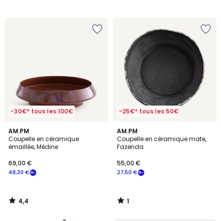
-30€* tous les 100€
-25€* tous les 50€
4,4
1
AM.PM
AM.PM
/ 5
/
Coupelle en céramique
Coupelle en céramique mate,
5
émaillée, Médine
Fazenda
69,00 €
55,00 €
48,30 €
27,50 €
4,4
1
/
/
5
5