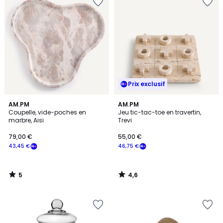
Prix exclusif
5
4,6
AM.PM
AM.PM
/
/ 5
Coupelle, vide-poches en
Jeu tic-tac-toe en travertin,
5
marbre, Aisi
Trevi
79,00 €
55,00 €
43,45 €
46,75 €
5
4,6
/
/
5
5