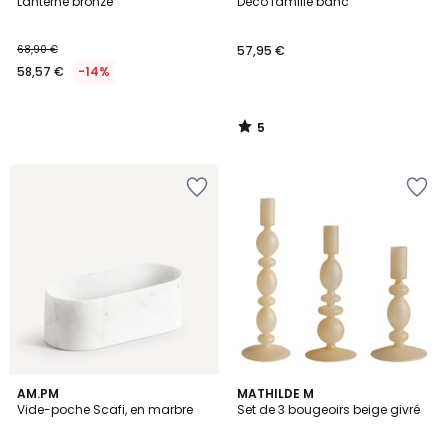
/
Lanterne bronze
Déco famille banc
5
68,90 €
57,95 €
58,57 €
-14%
5
/
5
5
AM.PM
MATHILDE M
/
Vide-poche Scafi, en marbre
Set de 3 bougeoirs beige givré
5