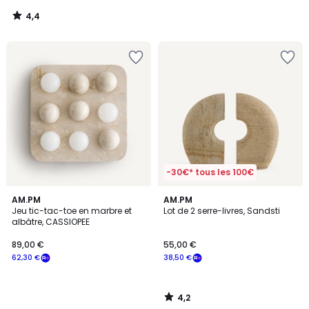
notre
4,4
programme
/
5
pour
payer
à
la
place
62,30
€.
-30€* tous les 100€
4,2
AM.PM
AM.PM
/ 5
Jeu tic-tac-toe en marbre et
Lot de 2 serre-livres, Sandsti
albâtre, CASSIOPEE
89,00 €
55,00 €
62,30 €
38,50 €
4,2
/