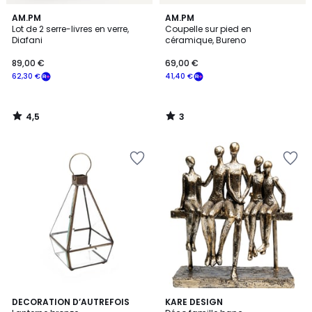
4,5
3
AM.PM
AM.PM
/ 5
/
Lot de 2 serre-livres en verre,
Coupelle sur pied en
5
Diafani
céramique, Bureno
89,00 €
69,00 €
62,30 €
41,40 €
4,5
3
/
/
5
5
5
DECORATION D’AUTREFOIS
KARE DESIGN