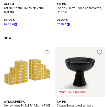
4
AM.PM
AM.PM
/
Lot de 2 serre-livres en verre,
Lot de 2 serre-livres en travertin,
5
Diafani
Dhania
89,00 €
89,00 €
62,30 €
62,30 €
4
/
5
-25€* tous les 50€
5
ATMOSPHERA
AM.PM
/
Serre-livres 14,9x8,1x14,9cm POOL
Coupelle sur pied en bois