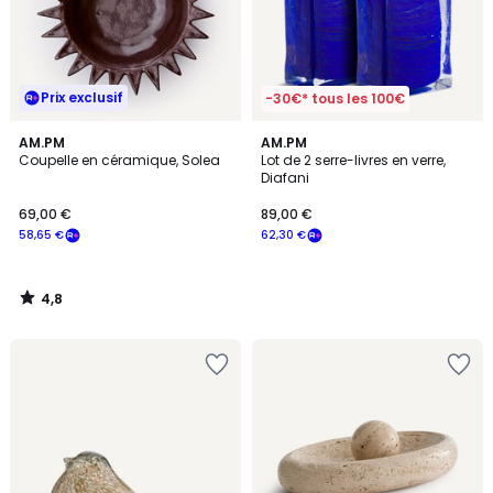
Prix exclusif
-30€* tous les 100€
4,8
AM.PM
AM.PM
/ 5
Coupelle en céramique, Solea
Lot de 2 serre-livres en verre,
Diafani
69,00 €
89,00 €
58,65 €
62,30 €
4,8
/
5