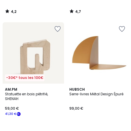
4,2
4,7
/
/
5
5
-30€* tous les 100€
AM.PM
HUBSCH
Statuette en bois pétrifié,
Serre-livres Métal Design Épuré
SHENAH
59,00 €
99,00 €
41,30 €