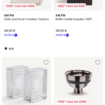
-30€* tous les 100€
-25€* tous les 50€
4,4
AM.PM
AM.PM
/ 5
Vide-poche en marbre, Tazano
Boîte carrée laquée, CARY
49,00 €
49,00 €
34,30 €
24,50 €
4,4
/
5
-30€* tous les 100€