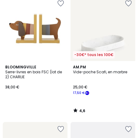
-30€* tous les 100€
4,6
BLOOMINGVILLE
AM.PM
/ 5
Serre-livres en bois FSC (lot de
Vide-poche Scafi, en marbre
2) CHARLIE
38,00 €
25,00 €
17,50 €
4,6
/
5