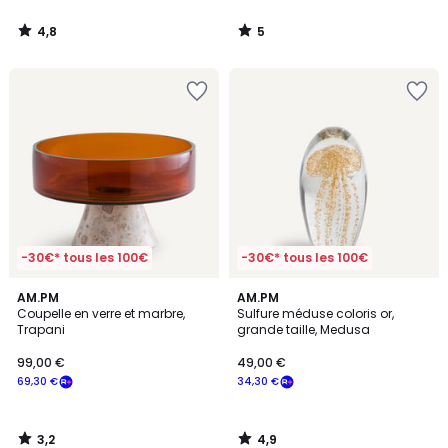
4,8
5
/
/
5
5
-30€* tous les 100€
-30€* tous les 100€
3,2
4,9
AM.PM
AM.PM
/ 5
/ 5
Coupelle en verre et marbre,
Sulfure méduse coloris or,
Trapani
grande taille, Medusa
99,00 €
49,00 €
69,30 €
34,30 €
3,2
4,9
/
/