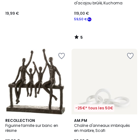
5
d'acajou brûlé, Kuchoma
19,99 €
119,00 €
59,50 €
5
/
5
-25€* tous les 50€
4
RECOLLECTION
AM.PM
/
Figurine famille sur banc en
Chaîne d'anneaux imbriqués
5
résine
en marbre, Scafi