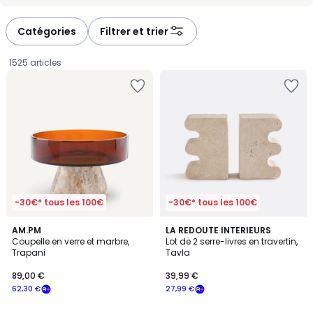
-
-
défiler
défiler
à
à
Catégories
Filtrer et trier
gauche
droite
1525 articles
-30€* tous les 100€
-30€* tous les 100€
4,4
AM.PM
LA REDOUTE INTERIEURS
/ 5
Coupelle en verre et marbre,
Lot de 2 serre-livres en travertin,
Trapani
Tavla
89,00
89,00 €
39,99 €
€
62,30 €
27,99 €
souscrivez
à