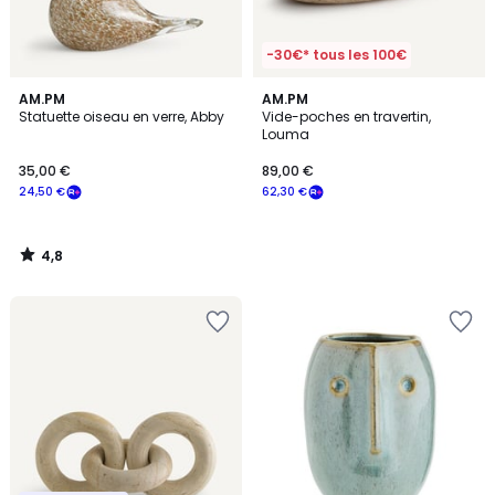
-30€* tous les 100€
4,8
AM.PM
AM.PM
/ 5
Statuette oiseau en verre, Abby
Vide-poches en travertin,
Louma
35,00 €
89,00 €
24,50 €
62,30 €
4,8
/
5