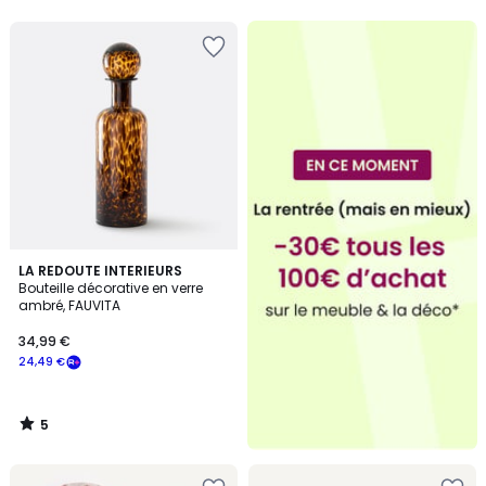
5
5
LA REDOUTE INTERIEURS
/
Bouteille décorative en verre
5
ambré, FAUVITA
34,99 €
24,49 €
5
/
5