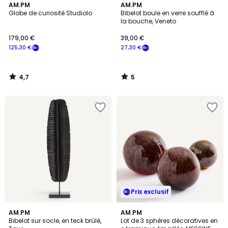
4,7
5
AM.PM
AM.PM
/ 5
/
Globe de curiosité Studiolo
Bibelot boule en verre soufflé à
5
la bouche, Veneto
179,00 €
39,00 €
125,30 €
27,30 €
4,7
5
/
/
5
5
Prix exclusif
AM.PM
AM.PM
Bibelot sur socle, en teck brûlé,
Lot de 3 sphères décoratives en