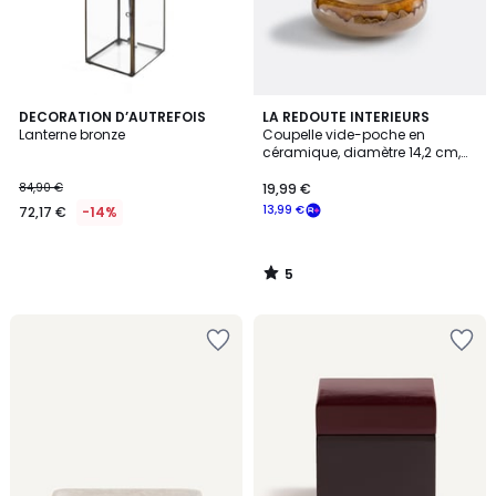
5
DECORATION D’AUTREFOIS
LA REDOUTE INTERIEURS
/
Lanterne bronze
Coupelle vide-poche en
5
céramique, diamètre 14,2 cm,
ORYA
84,90 €
19,99 €
13,99 €
72,17 €
-14%
5
/
5