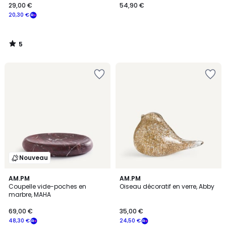
29,00 €
54,90 €
20,30 €
5
/
5
Nouveau
4,7
AM.PM
AM.PM
/ 5
Coupelle vide-poches en
Oiseau décoratif en verre, Abby
marbre, MAHA
69,00 €
35,00 €
48,30 €
24,50 €