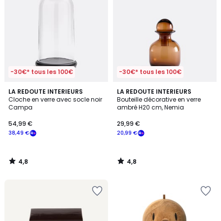
-30€* tous les 100€
-30€* tous les 100€
4,8
4,8
LA REDOUTE INTERIEURS
LA REDOUTE INTERIEURS
/ 5
/ 5
Cloche en verre avec socle noir
Bouteille décorative en verre
Campa
ambré H20 cm, Nemia
54,99 €
29,99 €
38,49 €
20,99 €
4,8
4,8
/
/
5
5