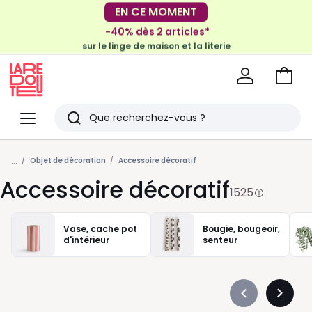
-40% dès 2 articles*
EN CE MOMENT
sur le linge de maison et la literie
-30€ tous les 100€*
sur le meuble & la déco
Voir
mon
La
panie
Redoute
Menu
Rechercher
Derniers
...
articles
Objet de décoration
Accessoire décoratif
Accessoire décoratif
vus
1525
Vase, cache pot
Bougie, bougeoir,
d'intérieur
senteur
Précédent
Suivan