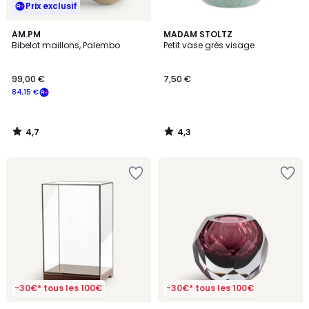
Prix exclusif
4,7
4,3
AM.PM
MADAM STOLTZ
/ 5
/ 5
Bibelot maillons, Palembo
Petit vase grès visage
99,00 €
7,50 €
84,15 €
4,7
4,3
/
/
5
5
-30€* tous les 100€
-30€* tous les 100€