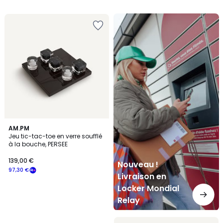
5
5
Nouveau
!
Livraison
en
Locker
Mondial
Relay
AM.PM
Jeu tic-tac-toe en verre soufflé
à la bouche, PERSEE
139,00 €
Nouveau !
97,30 €
Livraison en
Locker Mondial
Relay