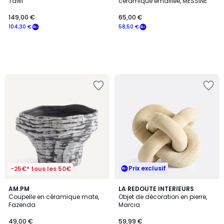
Tawi
céramique émaillée, MESSINE
149,00 €
65,00 €
104,30 €
58,50 €
Prix exclusif
-25€* tous les 50€
4
4,1
AM.PM
LA REDOUTE INTERIEURS
/
/ 5
Coupelle en céramique mate,
Objet de décoration en pierre,
5
Fazenda
Marcia
49,00 €
59,99 €