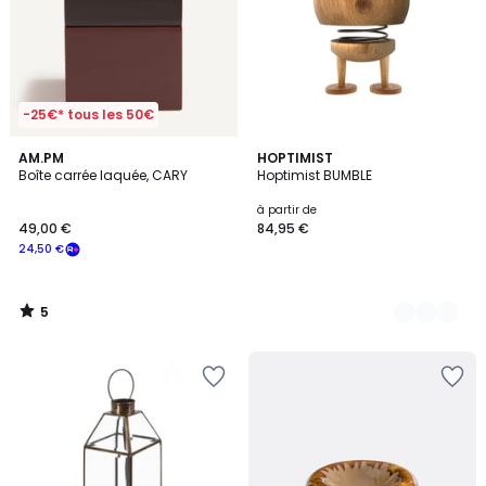
-25€* tous les 50€
5
AM.PM
4
HOPTIMIST
/
Boîte carrée laquée, CARY
Hoptimist BUMBLE
Couleurs
5
à partir de
49,00 €
84,95 €
24,50 €
5
/
5