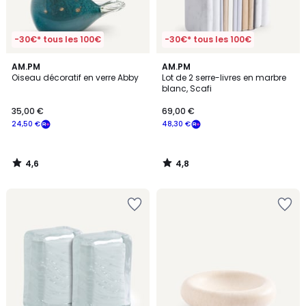
-30€* tous les 100€
-30€* tous les 100€
4,6
4,8
AM.PM
AM.PM
/ 5
/ 5
Oiseau décoratif en verre Abby
Lot de 2 serre-livres en marbre
blanc, Scafi
35,00 €
69,00 €
24,50 €
48,30 €
4,6
4,8
/
/
5
5