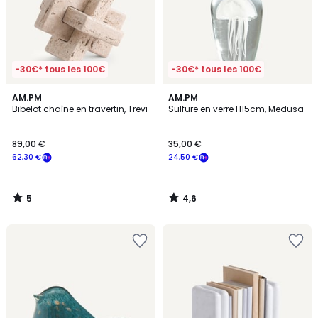
-30€* tous les 100€
-30€* tous les 100€
5
4,6
AM.PM
AM.PM
/
/ 5
Bibelot chaîne en travertin, Trevi
Sulfure en verre H15cm, Medusa
5
89,00 €
35,00 €
62,30 €
24,50 €
5
4,6
/
/
5
5