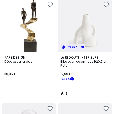
Prix exclusif
5
KARE DESIGN
LA REDOUTE INTERIEURS
/
Déco escalier duo
Bibelot en céramique H20,5 cm,
5
Pieta
89,95 €
17,99 €
10,79 €
5
/
5