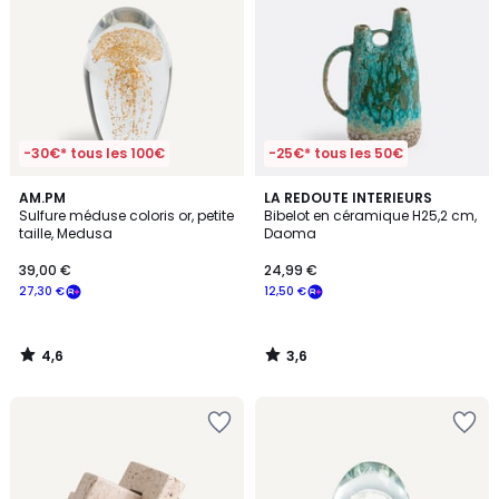
-30€* tous les 100€
-25€* tous les 50€
4,6
3,6
AM.PM
LA REDOUTE INTERIEURS
/ 5
/ 5
Sulfure méduse coloris or, petite
Bibelot en céramique H25,2 cm,
taille, Medusa
Daoma
39,00 €
24,99 €
27,30 €
12,50 €
4,6
3,6
/
/
5
5