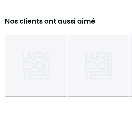
Fiche produit relative aux qualités et caractéristiques
environnementales
• Produit totalement recyclable.
Nos clients ont aussi aimé
Couleurs
Multicolore
Tailles
120x180 cm, 160x230 cm
Caractéristiques environnementales de l’emballage
En savoir plus sur nos emballages