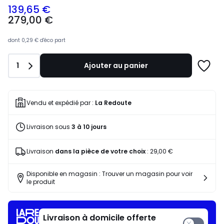
139,65 €
279,00
279,00 €
€
souscrivez
à
dont
0,29 €
d'éco part
notre
programme
Quantité
1
Ajouter au panier
pour
Ajoute
payer
à
à
une
la
liste
Vendu et expédié par :
La Redoute
place
139,65
Livraison sous
3 à 10 jours
€.
Livraison
dans la pièce de votre choix
:
29,00 €
Disponible en magasin : Trouver un magasin pour voir
le produit
Livraison à domicile offerte