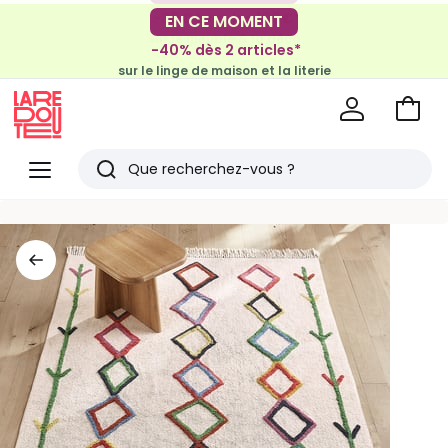
-30€ tous les 100€*
EN CE MOMENT
sur le meuble & la déco
-40% dès 2 articles*
sur le linge de maison et la literie
Voir
mon
La
panie
Redoute
Menu
Rechercher
Derniers
articles
vus