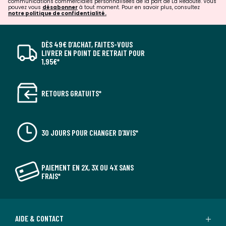
communications commerciales personnalisées de la part de La Redoute. Vous
pouvez vous
désabonner
à tout moment. Pour en savoir plus, consultez
notre politique de confidentialité.
DÈS 49€ D’ACHAT, FAITES-VOUS
LIVRER EN POINT DE RETRAIT POUR
1,95€*
RETOURS GRATUITS*
30 JOURS POUR CHANGER D'AVIS*
PAIEMENT EN 2X, 3X OU 4X SANS
FRAIS*
AIDE & CONTACT