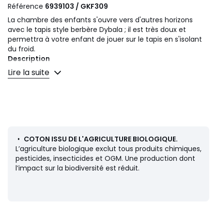
Référence
6939103 / GKF309
La chambre des enfants s'ouvre vers d'autres horizons
avec le tapis style berbère Dybala ; il est très doux et
permettra à votre enfant de jouer sur le tapis en s'isolant
du froid.
Description
• 100% coton
Lire la suite
• Coton issu de l'agriculture biologique
• Poids : 2000 g/m²
• Hauteur des poils : 4-5 mm
• Type de fabrication : Tufté à la main
Dimensions
• Taille 1 : 120 x 180 cm
•
COTON ISSU DE L'AGRICULTURE BIOLOGIQUE.
• Taille 2 : 160 x 230 cm
L’agriculture biologique exclut tous produits chimiques,
pesticides, insecticides et OGM. Une production dont
Livraison
l’impact sur la biodiversité est réduit.
• Ce produit sera livré chez vous sur rendez-vous.