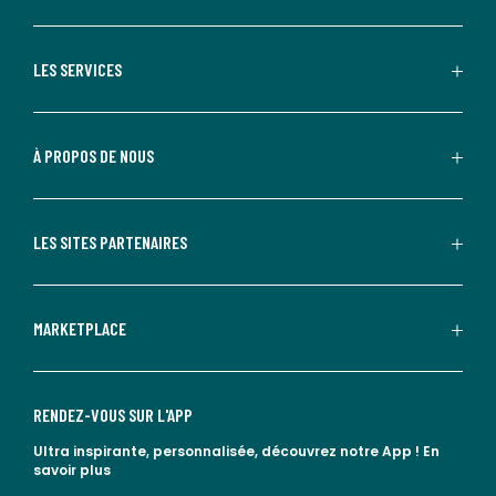
LES SERVICES
À PROPOS DE NOUS
LES SITES PARTENAIRES
MARKETPLACE
RENDEZ-VOUS SUR L'APP
Ultra inspirante, personnalisée, découvrez notre App !
En
savoir plus
lien vers l'app store
lien vers google play