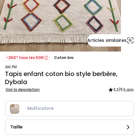
Articles similaires
-25€* tous les 50€
Coton bio
AM.PM
Tapis enfant coton bio style berbère,
Dybala
Voir la description
3,2
/5
5 avis
Multicolore
Taille