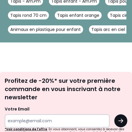
Tapis - Am.Pm
Tapis enfant - Am.Pm
Tapis pour 
Tapis rond 70 cm
Tapis enfant orange
Tapis circ
Animaux en plastique pour enfant
Tapis arc en ciel e
Inscription
Profitez de -20%* sur votre première
newsletter
commande en vous inscrivant à notre
newsletter
Votre Email
OK
*Voir conditions de l'offre
. En vous abonnant, vous consentez à recevoir des