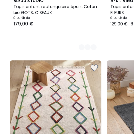
2
BLEUU STUDIO
AFK LIVING
Couleurs
Tapis enfant rectangulaire épais, Coton
Tapis enfan
bio GOTS, OISEAUX
FLEURS
à partir de
à partir de
179,00 €
9
129,00 €