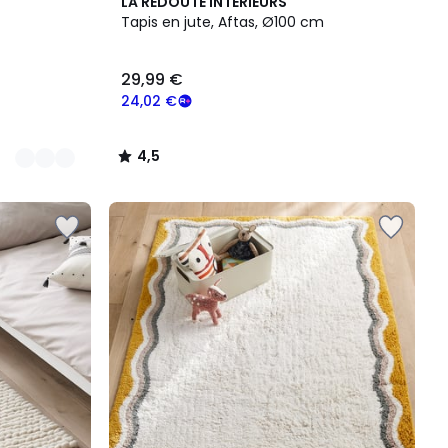
4,5
LA REDOUTE INTERIEURS
/ 5
Tapis en jute, Aftas, Ø100 cm
29,99 €
24,02 €
4,5
/
5