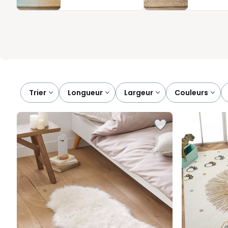
accueillante. Notre conseil : pensez aussi à l’épaisseur et à la s
choisi aide à structurer la chambre tout en apportant une sensa
Trier
longueur
largeur
couleurs