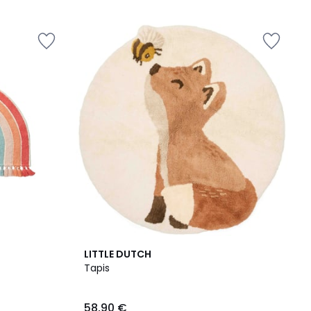
5
LITTLE DUTCH
Tapis
58,90 €