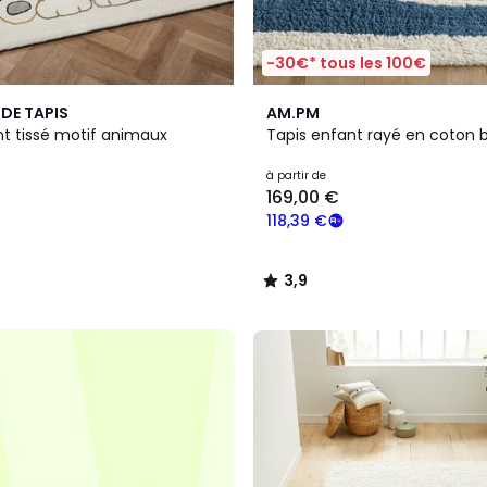
-30€* tous les 100€
3,9
DE TAPIS
AM.PM
/ 5
nt tissé motif animaux
Tapis enfant rayé en coton bi
à partir de
169,00 €
118,39 €
3,9
/
5