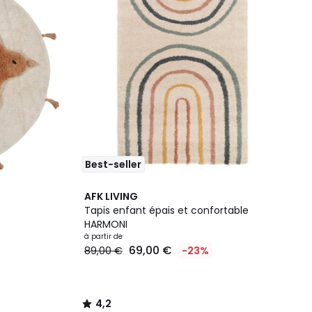
Best-seller
4,2
AFK LIVING
/ 5
Tapis enfant épais et confortable
HARMONI
à partir de
69,00 €
89,00 €
-23%
4,2
/