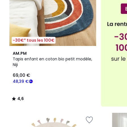
-30€* tous les 100€
4,6
AM.PM
/ 5
Tapis enfant en coton bio petit modèle,
Niji
69,00 €
48,39 €
4,6
/
5