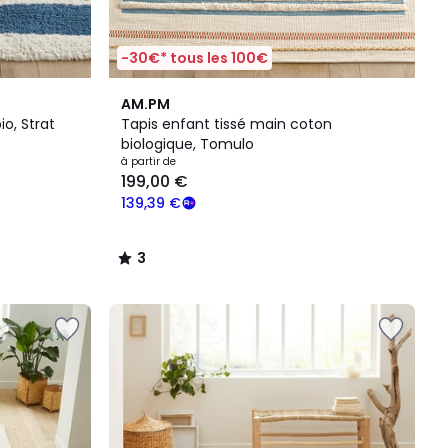
-30€* tous les 100€
3
AM.PM
/
o, Strat
Tapis enfant tissé main coton
5
biologique, Tomulo
à partir de
199,00 €
139,39 €
3
/
5