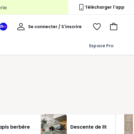
erie
Télécharger l'app
Mon
Se connecter / S'inscrire
Mon
Voir
Voir
compte
espace
mes
mon
La
favoris
panier
Espace Pro
Redoute
+
z
apis berbère
Descente de lit