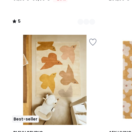
5
/
5
Best-seller