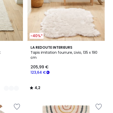
-40%*
4,2
LA REDOUTE INTERIEURS
/ 5
t
Tapis imitation fourrure, Livio, 135 x 190
cm
205,99 €
123,64 €
4,2
/
5