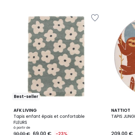
Best-seller
3
5
AFK LIVING
NATTIOT
Couleurs
/
Tapis enfant épais et confortable
TAPIS JUNG
5
FLEURS
à partir de
69,00 €
209,00 €
90,00 €
-23%