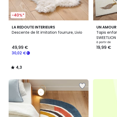
-40%*
4,3
LA REDOUTE INTERIEURS
UN AMOUR 
/ 5
Descente de lit imitation fourrure, Livio
Tapis enfa
SWEETLION
49,99
à partir de
49,99 €
19,99 €
€
souscrivez
30,02 €
à
notre
4,3
programme
/
pour
5
payer
à
la
place
30,02
€.