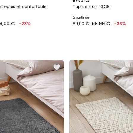
3
BENUTA
Couleurs
t épais et confortable
Tapis enfant GOBI
à partir de
9,00 €
58,99 €
-23%
89,00 €
-33%