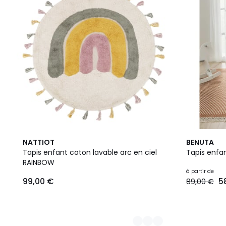
3
3
NATTIOT
BENUTA
Couleurs
Couleurs
Tapis enfant coton lavable arc en ciel
Tapis enfa
RAINBOW
à partir de
99,00 €
5
89,00 €