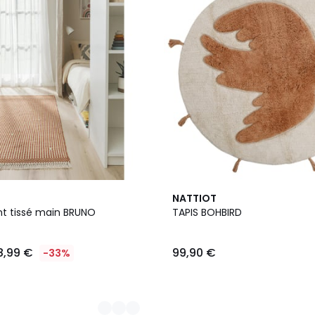
NATTIOT
nt tissé main BRUNO
TAPIS BOHBIRD
8,99 €
99,90 €
-33%