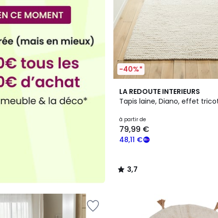
-40%*
2
3,7
LA REDOUTE INTERIEURS
Couleurs
/ 5
Tapis laine, Diano, effet trico
à partir de
79,99 €
48,11 €
3,7
/
5