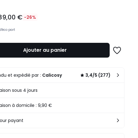
89,00 €
-26%
d'éco part
Ajouter au panier
Ajouter
à
une
n
liste
.
du et expédié par :
Calicosy
3,4/5 (277)
raison sous 4 jours
raison à domicile : 9,90 €
our payant