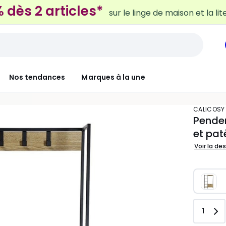
Nos tendances
Marques à la une
CALICOSY
Pender
et pat
Voir la de
Quant
1