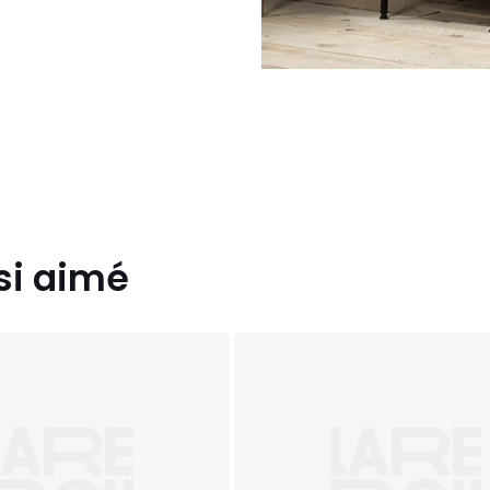
si aimé