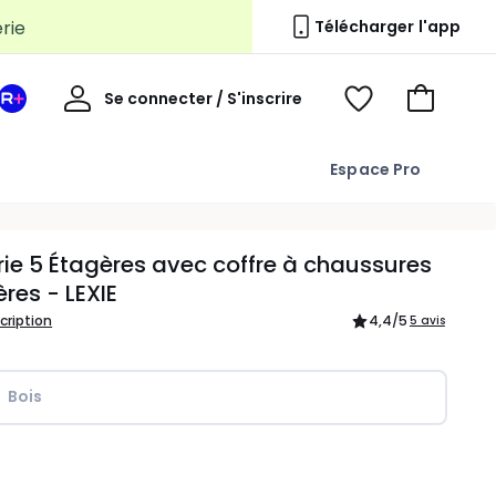
Télécharger l'app
Mon
Se connecter / S'inscrire
Mon
Voir
Voir
compte
espace
mes
mon
La
favoris
panier
Espace Pro
Redoute
+
ie 5 Étagères avec coffre à chaussures
ères - LEXIE
scription
4,4
/5
5 avis
Bois
ité