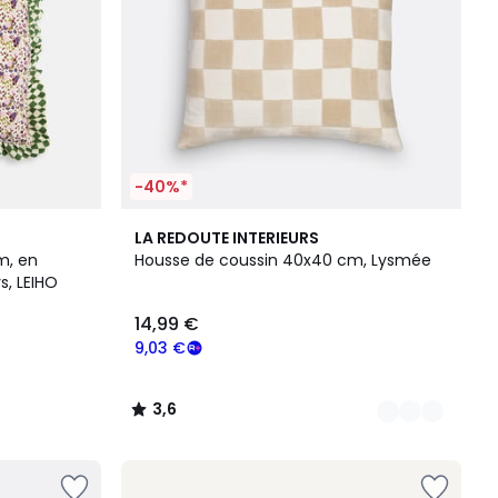
-40%*
3
3,6
LA REDOUTE INTERIEURS
Couleurs
/ 5
m, en
Housse de coussin 40x40 cm, Lysmée
s, LEIHO
14,99 €
9,03 €
3,6
/
5