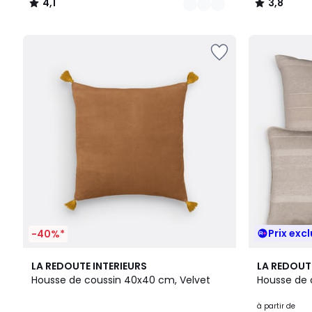
4,1
3,8
/
/
5
5
Prix excl
-40%*
10
4,6
12
4,3
LA REDOUTE INTERIEURS
LA REDOUT
Couleurs
/ 5
Couleurs
/ 5
Housse de coussin 40x40 cm, Velvet
Housse de 
à partir de