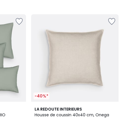
-40%*
9
4
LA REDOUTE INTERIEURS
Couleurs
/
RIO
Housse de coussin 40x40 cm, Onega
5