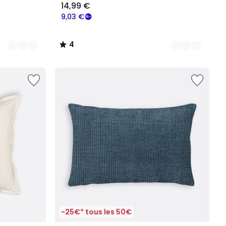
14,99 €
9,03 €
4
/
5
-25€* tous les 50€