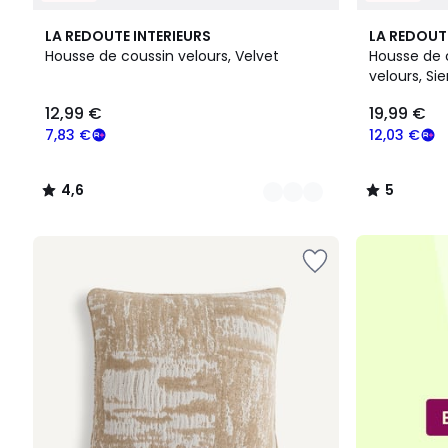
10
4,6
5
LA REDOUTE INTERIEURS
LA REDOUT
Couleurs
/ 5
/
Housse de coussin velours, Velvet
Housse de 
5
velours, Si
12,99
12,99 €
19,99 €
€
souscrivez
7,83 €
12,03 €
à
notre
4,6
5
programme
/
/
pour
5
5
payer
à
la
place
7,83
€.