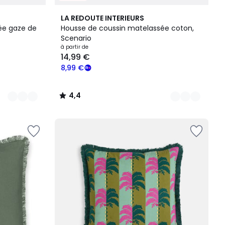
7
4,4
LA REDOUTE INTERIEURS
Couleurs
/ 5
ée gaze de
Housse de coussin matelassée coton,
Scenario
à partir de
14,99 €
8,99 €
4,4
/
5