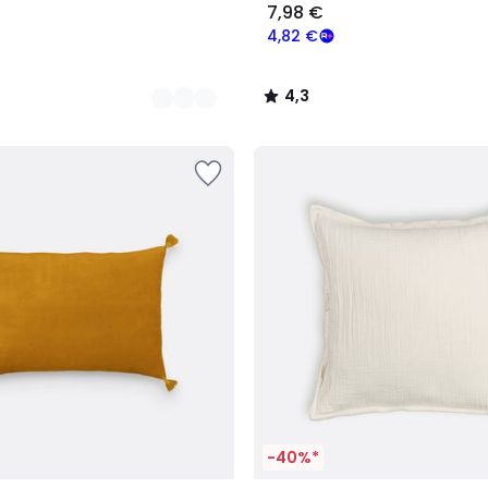
7,98 €
4,82 €
4,3
/
5
-40%*