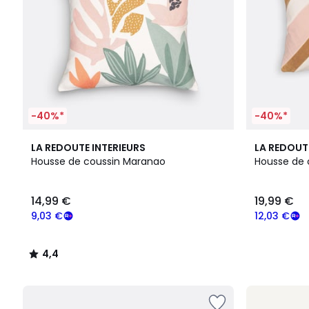
-40%*
-40%*
4,4
LA REDOUTE INTERIEURS
LA REDOUT
/ 5
Housse de coussin Maranao
Housse de 
14,99 €
19,99 €
9,03 €
12,03 €
4,4
/
5