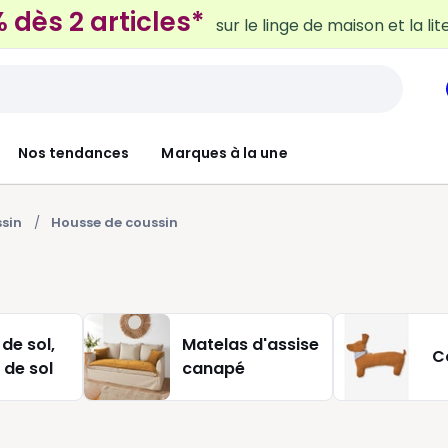
 dès 2 articles*
sur le linge de maison et la lit
Nos tendances
Marques à la une
ssin
Housse de coussin
de sol,
Matelas d'assise
C
 de sol
canapé