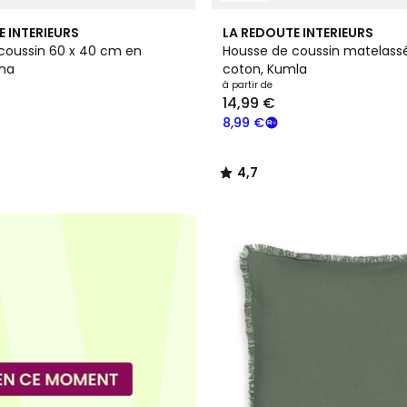
10
4,7
E INTERIEURS
LA REDOUTE INTERIEURS
Couleurs
/ 5
coussin 60 x 40 cm en
Housse de coussin matelass
ena
coton, Kumla
à partir de
14,99 €
8,99 €
4,7
/
5