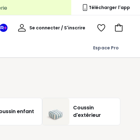
erie
Télécharger l'app
Mon
Se connecter / S'inscrire
Mon
Voir
Voir
compte
espace
mes
mon
La
favoris
panier
Espace Pro
Redoute
+
Coussin
oussin enfant
d'extérieur