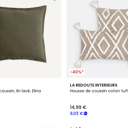
-40%*
4,3
LA REDOUTE INTERIEURS
/ 5
ussin, lin lavé, Elina
Housse de coussin coton tuft
14,99 €
9,03 €