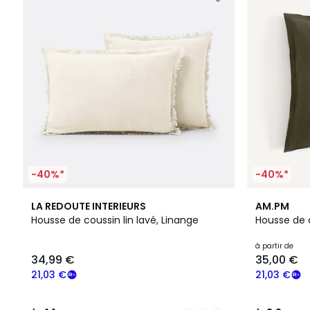
-40%*
-40%*
5
4,1
12
3,8
LA REDOUTE INTERIEURS
AM.PM
Couleurs
/ 5
Couleurs
/ 5
Housse de coussin lin lavé, Linange
Housse de co
à partir de
34,99 €
35,00 €
21,03 €
21,03 €