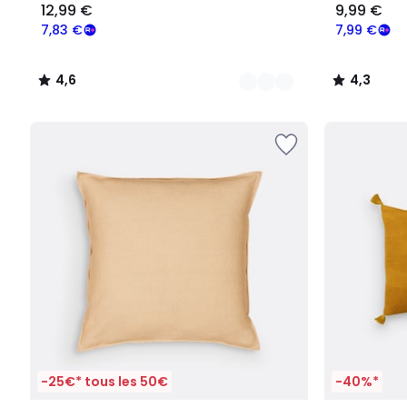
12,99 €
9,99 €
7,83 €
7,99 €
4,6
4,3
/
/
5
5
-25€* tous les 50€
-40%*