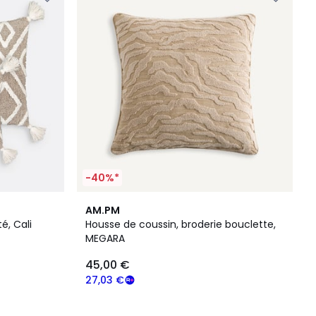
-40%*
AM.PM
é, Cali
Housse de coussin, broderie bouclette,
MEGARA
45,00 €
27,03 €