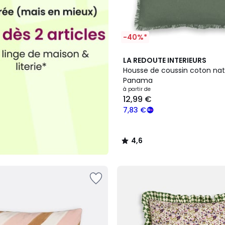
-40%*
8
4,6
LA REDOUTE INTERIEURS
Couleurs
/ 5
Housse de coussin coton nat
Panama
à partir de
12,99 €
7,83 €
4,6
/
5