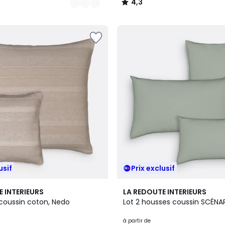
4,3
/
5
usif
Prix exclusif
10
4,3
E INTERIEURS
LA REDOUTE INTERIEURS
Couleurs
/ 5
coussin coton, Nedo
Lot 2 housses coussin SCÉNA
à partir de