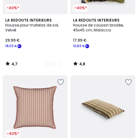
-40%*
-40%*
4,7
4,8
4
LA REDOUTE INTERIEURS
LA REDOUTE INTERIEURS
/ 5
/ 5
Housse pour matelas de sol,
Housse de coussin brodée,
Couleurs
Velvet
45x45 cm, Malacca
29,99 €
17,99 €
18,03 €
10,83 €
4,7
4,8
/
/
5
5
-40%*