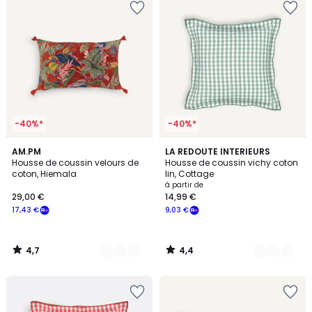
-40%*
-40%*
4,7
4,4
2
AM.PM
4
LA REDOUTE INTERIEURS
/ 5
/ 5
Housse de coussin velours de
Housse de coussin vichy coton
Couleurs
Couleurs
coton, Hiemala
lin, Cottage
à partir de
29,00 €
14,99 €
17,43 €
9,03 €
4,7
4,4
/
/
5
5