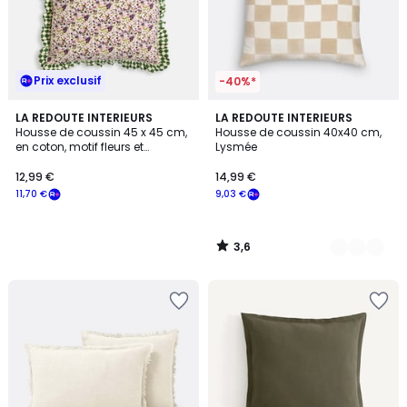
Prix exclusif
-40%*
3,6
LA REDOUTE INTERIEURS
3
LA REDOUTE INTERIEURS
/ 5
Housse de coussin 45 x 45 cm,
Housse de coussin 40x40 cm,
Couleurs
en coton, motif fleurs et
Lysmée
damiers, LEIHO
12,99 €
14,99 €
11,70 €
9,03 €
3,6
/
5