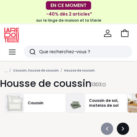
-40% dès 2 articles*
EN CE MOMENT
sur le linge de maison et la literie
-30€ tous les 100€*
sur le meuble & la déco
Voir
mon
La
panie
Redoute
Menu
Rechercher
Derniers
...
articles
Coussin, housse de coussin
Housse de coussin
Housse de coussin
vus
1303
Coussin de sol,
Coussin
matelas de sol
Précédent
Suivan