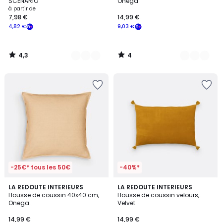
5
SCÉNARIO
Onega
à partir de
7,98 €
14,99 €
4,82 €
9,03 €
4,3
4
/
/
5
5
-25€* tous les 50€
-40%*
4
4,6
LA REDOUTE INTERIEURS
10
LA REDOUTE INTERIEURS
/
/ 5
Housse de coussin 40x40 cm,
Housse de coussin velours,
Couleurs
5
Onega
Velvet
14,99 €
14,99 €