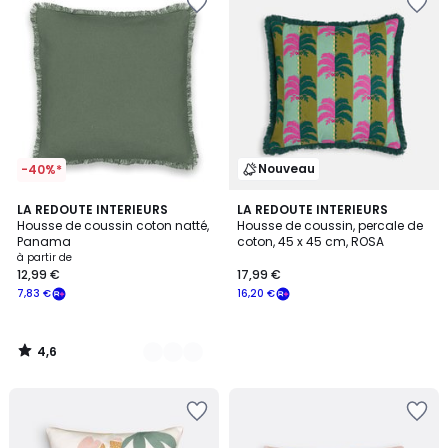
Nouveau
-40%*
4,6
8
LA REDOUTE INTERIEURS
LA REDOUTE INTERIEURS
/ 5
Housse de coussin coton natté,
Housse de coussin, percale de
Couleurs
Panama
coton, 45 x 45 cm, ROSA
à partir de
12,99 €
17,99 €
7,83 €
16,20 €
4,6
/
5