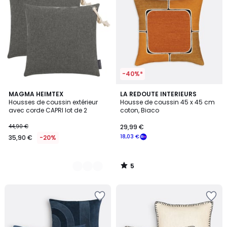
-40%*
5
5
MAGMA HEIMTEX
LA REDOUTE INTERIEURS
/
Housses de coussin extérieur
Housse de coussin 45 x 45 cm
Couleurs
5
avec corde CAPRI lot de 2
coton, Biaco
44,90 €
29,99 €
18,03 €
35,90 €
-20%
5
/
5