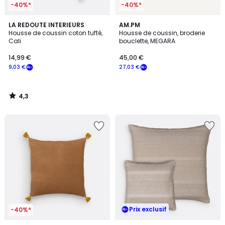
-40%*
-40%*
4,3
LA REDOUTE INTERIEURS
AM.PM
/ 5
Housse de coussin coton tufté,
Housse de coussin, broderie
Cali
bouclette, MEGARA
14,99 €
45,00 €
9,03 €
27,03 €
4,3
/
5
Prix exclusif
-40%*