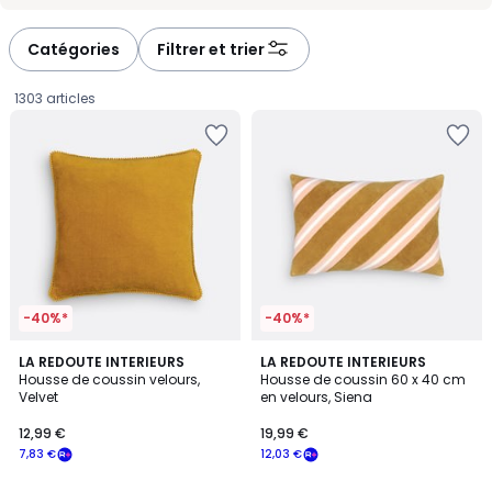
-
-
défiler
défiler
à
à
Catégories
Filtrer et trier
gauche
droite
1303 articles
-40%*
-40%*
4,6
5
10
LA REDOUTE INTERIEURS
LA REDOUTE INTERIEURS
/ 5
/
Housse de coussin velours,
Housse de coussin 60 x 40 cm
Couleurs
5
Velvet
en velours, Siena
12,99
12,99 €
19,99 €
€
7,83 €
12,03 €
souscrivez
à