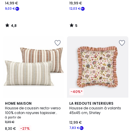
14,99 €
19,99 €
9,03 €
12,03 €
4,8
5
/
/
5
5
-40%*
5
2
HOME MAISON
LA REDOUTE INTERIEURS
/
Housse de coussin recto-verso
Housse de coussin à volants
Couleurs
5
100% coton rayures tapissier
45x45 cm, Shirley
LOURMARIN - QABANE
à partir de
11,39 €
12,99 €
7,83 €
8,30 €
-27%