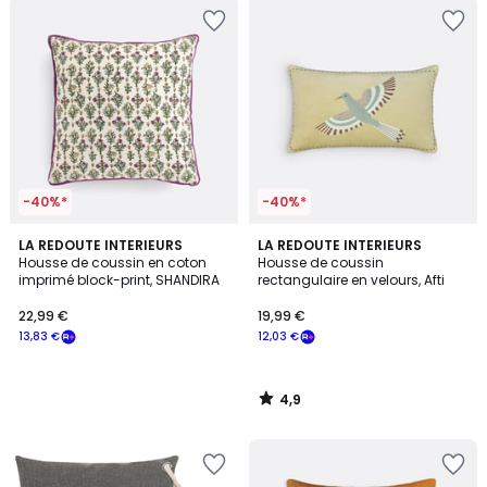
-40%*
-40%*
4,9
LA REDOUTE INTERIEURS
LA REDOUTE INTERIEURS
/ 5
Housse de coussin en coton
Housse de coussin
imprimé block-print, SHANDIRA
rectangulaire en velours, Afti
22,99 €
19,99 €
13,83 €
12,03 €
4,9
/
5