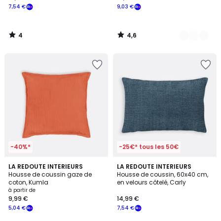
7,54 €
9,03 €
4
4,6
/
/
5
5
-40%*
-25€* tous les 50€
4
5
12
LA REDOUTE INTERIEURS
LA REDOUTE INTERIEURS
/
/
Housse de coussin gaze de
Housse de coussin, 60x40 cm,
Couleurs
5
5
coton, Kumla
en velours côtelé, Carly
à partir de
9,99 €
14,99 €
5,04 €
7,54 €