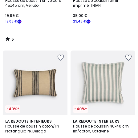
/
Housse de coussin en velours
Housse de coussin en lin
5
45x45 cm, Velluto
imprimé, THIAN
19,99 €
39,00 €
12,03 €
23,43 €
5
/
5
-40%*
-40%*
4,8
5
LA REDOUTE INTERIEURS
LA REDOUTE INTERIEURS
/ 5
/
Housse de coussin coton/lin
Housse de coussin 40x40 cm
5
rectangulaire, Belaga
lin/coton, Octavine