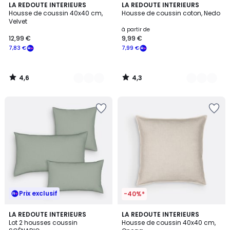
4,6
4,3
10
LA REDOUTE INTERIEURS
12
LA REDOUTE INTERIEURS
/ 5
/ 5
Housse de coussin 40x40 cm,
Housse de coussin coton, Nedo
Couleurs
Couleurs
Velvet
à partir de
12,99 €
9,99 €
7,83 €
7,99 €
4,6
4,3
/
/
5
5
Prix exclusif
-40%*
4,3
4
10
LA REDOUTE INTERIEURS
9
LA REDOUTE INTERIEURS
/ 5
/
Lot 2 housses coussin
Housse de coussin 40x40 cm,
Couleurs
Couleurs