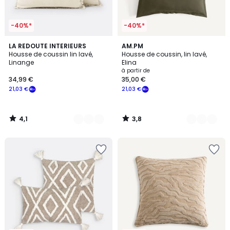
-40%*
-40%*
4,1
3,8
5
LA REDOUTE INTERIEURS
12
AM.PM
/ 5
/ 5
Housse de coussin lin lavé,
Housse de coussin, lin lavé,
Couleurs
Couleurs
Linange
Elina
à partir de
34,99 €
35,00 €
21,03 €
21,03 €
4,1
3,8
/
/
5
5