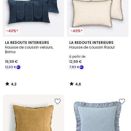
-40%*
-40%*
4,2
4,6
LA REDOUTE INTERIEURS
LA REDOUTE INTERIEURS
/ 5
/ 5
Housse de coussin velours,
Housse de coussin Raoul
Brimo
à partir de
19,99 €
12,99 €
12,03 €
7,83 €
4,2
4,6
/
/
5
5