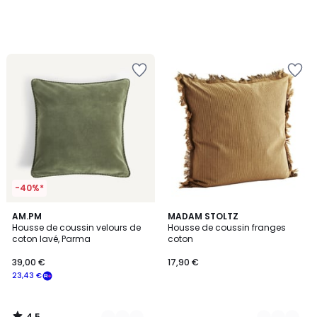
-40%*
4,5
4
AM.PM
2
MADAM STOLTZ
/ 5
Housse de coussin velours de
Housse de coussin franges
Couleurs
Couleurs
coton lavé, Parma
coton
39,00 €
17,90 €
23,43 €
4,5