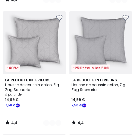
/
5
-40%*
-25€* tous les 50€
4,4
4,4
10
LA REDOUTE INTERIEURS
LA REDOUTE INTERIEURS
/ 5
/ 5
Housse de coussin coton, Zig
Housse de coussin coton, Zig
Couleurs
Zag Scenario
Zag Scenario
à partir de
14,99 €
14,99 €
7,50 €
7,50 €
4,4
4,4
/
/
5
5