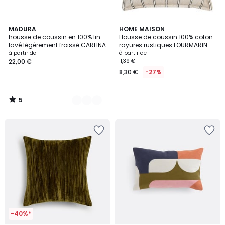
5
7
MADURA
HOME MAISON
/
housse de coussin en 100% lin
Housse de coussin 100% coton
Couleurs
5
lavé légèrement froissé CARLINA
rayures rustiques LOURMARIN -
QABANE
à partir de
à partir de
22,00 €
11,39 €
8,30 €
-27%
5
/
5
-40%*