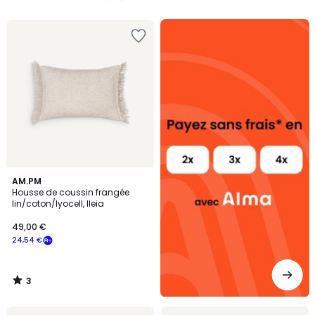
5
5
Alma
payez
sans
frais
3
AM.PM
/
Housse de coussin frangée
5
lin/coton/lyocell, Ileia
49,00 €
24,54 €
3
/
5