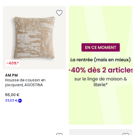
5
5
-40%*
AM.PM
Housse de coussin en
jacquard, AGOSTINA
55,00 €
33,03 €