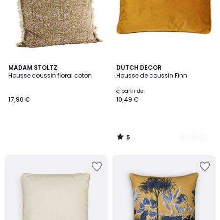
5
MADAM STOLTZ
17
DUTCH DECOR
/
Housse coussin floral coton
Housse de coussin Finn
Couleurs
5
à partir de
17,90 €
10,49 €
5
/
5