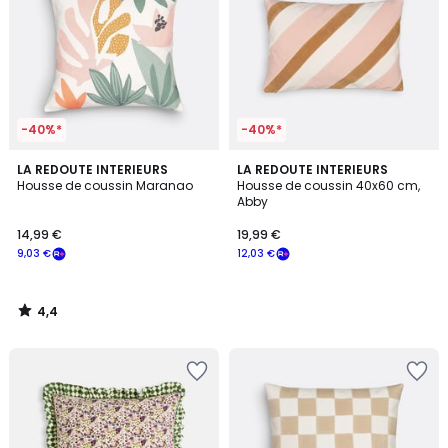
-40%*
-40%*
4,4
LA REDOUTE INTERIEURS
LA REDOUTE INTERIEURS
/ 5
Housse de coussin Maranao
Housse de coussin 40x60 cm,
Abby
14,99 €
19,99 €
9,03 €
12,03 €
4,4
/
5