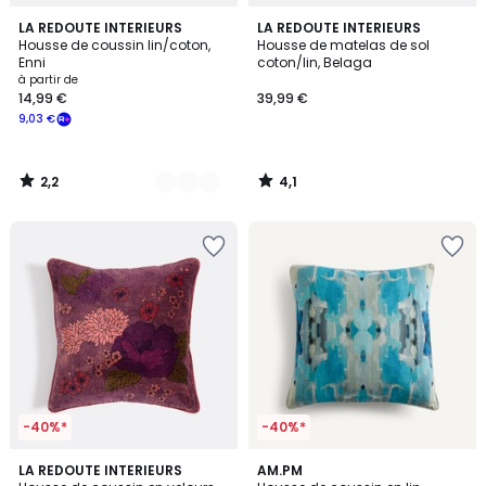
2,2
4,1
4
LA REDOUTE INTERIEURS
LA REDOUTE INTERIEURS
/ 5
/ 5
Housse de coussin lin/coton,
Housse de matelas de sol
Couleurs
Enni
coton/lin, Belaga
à partir de
14,99 €
39,99 €
9,03 €
2,2
4,1
/
/
5
5
-40%*
-40%*
5
LA REDOUTE INTERIEURS
AM.PM