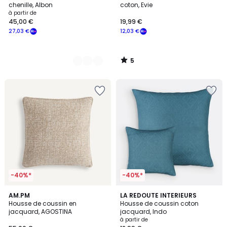
5
chenille, Albon
coton, Evie
à partir de
45,00 €
19,99 €
27,03 €
12,03 €
5
/
5
-40%*
-40%*
4,3
AM.PM
4
LA REDOUTE INTERIEURS
/ 5
Housse de coussin en
Housse de coussin coton
Couleurs
jacquard, AGOSTINA
jacquard, Indo
à partir de