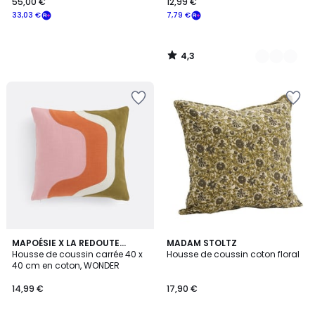
55,00 €
12,99 €
33,03 €
7,79 €
4,3
/
5
MAPOÉSIE X LA REDOUTE
MADAM STOLTZ
INTÉRIEURS
Housse de coussin carrée 40 x
Housse de coussin coton floral
40 cm en coton, WONDER
14,99 €
17,90 €