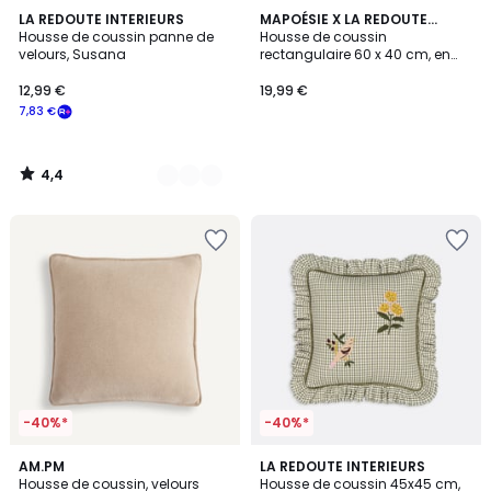
4,4
2
LA REDOUTE INTERIEURS
MAPOÉSIE X LA REDOUTE
/ 5
Housse de coussin panne de
INTÉRIEURS
Housse de coussin
Couleurs
velours, Susana
rectangulaire 60 x 40 cm, en
coton brodé, WONDER
12,99 €
19,99 €
7,83 €
4,4
/
5
-40%*
-40%*
5
4
AM.PM
LA REDOUTE INTERIEURS
/
Housse de coussin, velours
Housse de coussin 45x45 cm,
Couleurs