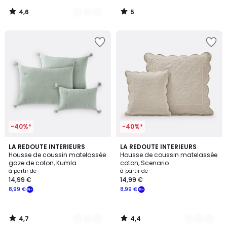
notre
4,6
5
programme
/
/
5
5
pour
payer
à
la
place
7,83
€.
-40%*
-40%*
4,7
4,4
10
LA REDOUTE INTERIEURS
7
LA REDOUTE INTERIEURS
/ 5
/ 5
Housse de coussin matelassée
Housse de coussin matelassée
Couleurs
Couleurs
gaze de coton, Kumla
coton, Scenario
à partir de
à partir de
14,99 €
14,99 €
8,99 €
8,99 €
4,7
4,4
/
/