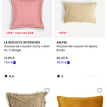
-25€* tous les 50€
-40%*
4,4
2
LA REDOUTE INTERIEURS
7
AM.PM
/ 5
/
Housse de coussin vichy coton
Housse de coussin lin épais,
Couleurs
5
lin, Cottage
Boreo
14,99 €
65,00 €
7,54 €
39,03 €
4,4
2
/
/
5
5