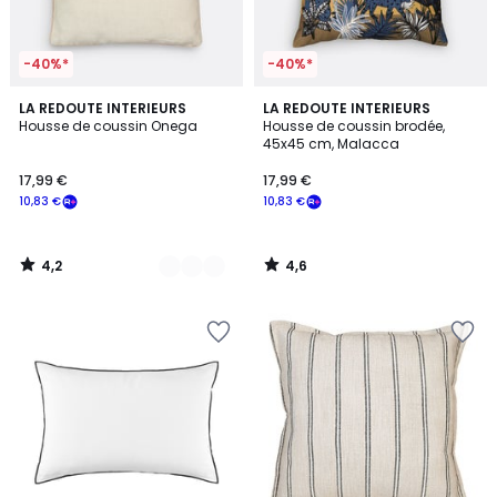
-40%*
-40%*
4,2
4,6
9
LA REDOUTE INTERIEURS
LA REDOUTE INTERIEURS
/ 5
/ 5
Housse de coussin Onega
Housse de coussin brodée,
Couleurs
45x45 cm, Malacca
17,99 €
17,99 €
10,83 €
10,83 €
4,2
4,6
/
/
5
5