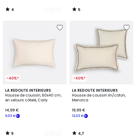
4
5
/
/
5
5
-40%*
-40%*
5
4,7
3
LA REDOUTE INTERIEURS
LA REDOUTE INTERIEURS
/
/ 5
Housse de coussin, 60x40 cm,
Housse de coussin lin/coton,
Couleurs
5
en velours côtelé, Carly
Menorca
14,99 €
19,99 €
9,03 €
12,03 €
5
4,7
/
/