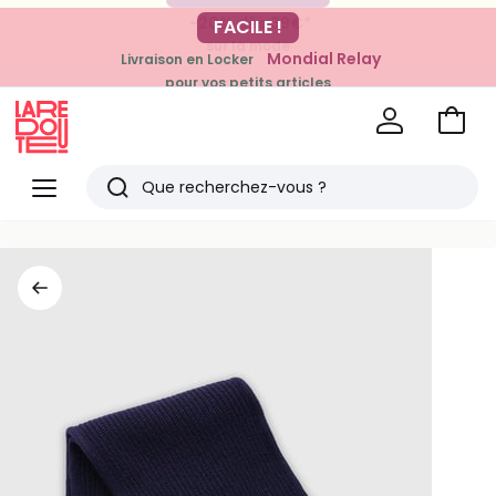
-20% dès 39€*
FACILE !
sur la mode
Mondial Relay
Livraison en Locker
pour vos petits articles
Voir
mon
La
panie
Redoute
Menu
Rechercher
Derniers
articles
vus