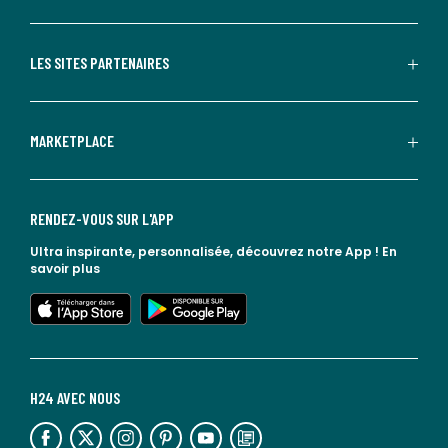
LES SITES PARTENAIRES
MARKETPLACE
RENDEZ-VOUS SUR L'APP
Ultra inspirante, personnalisée, découvrez notre App !
En
savoir plus
lien vers l'app store
lien vers google play
H24 AVEC NOUS
lien vers l'espace réseaux sociaux
lien vers l'espace réseaux sociaux
lien vers l'espace réseaux sociaux
lien vers l'espace réseaux sociaux
lien vers l'espace réseaux sociaux
lien vers le blog la redoute