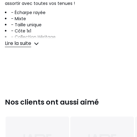
assortir avec toutes vos tenues !
- Écharpe rayée
- Mixte
- Taille unique
- Côte 1x1
- Collection Héritage
Lire la suite
- 21 x 185 cm
Matière :
- 100% Lambswool
Entretien :
- Lavage à la main
- Ne pas blanchir
- Séchage en tambourg interdit
Nos clients ont aussi aimé
- Repassage à basse température
- PRO - Nettoyage à sec professionnel au
perchloroethylene, aux hydrocarbures (benzines lourds)
Ref 79791