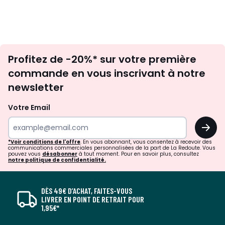
Inscription
Profitez de -20%* sur votre première
newsletter
commande en vous inscrivant à notre
newsletter
Votre Email
OK
*Voir conditions de l'offre
. En vous abonnant, vous consentez à recevoir des
communications commerciales personnalisées de la part de La Redoute. Vous
pouvez vous
désabonner
à tout moment. Pour en savoir plus, consultez
notre politique de confidentialité.
DÈS 49€ D’ACHAT, FAITES-VOUS
LIVRER EN POINT DE RETRAIT POUR
1,95€*