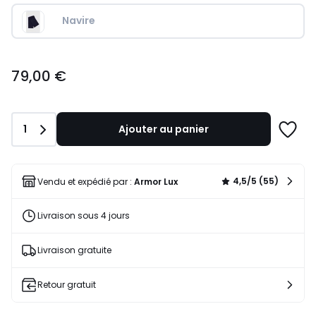
Navire
79,00
79,00 €
€.
Quantité
1
Ajouter au panier
Ajoute
à
une
liste
4,5/5 (55)
Vendu et expédié par :
Armor Lux
Livraison sous 4 jours
Livraison gratuite
Retour gratuit