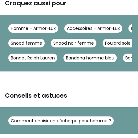
Craquez aussi pour
Homme - Armor-Lux
Accessoires - Armor-Lux
Fou
Snood femme
Snood noir femme
Foulard soie 
Bonnet Ralph Lauren
Bandana homme bleu
Band
Conseils et astuces
Comment choisir une écharpe pour homme ?