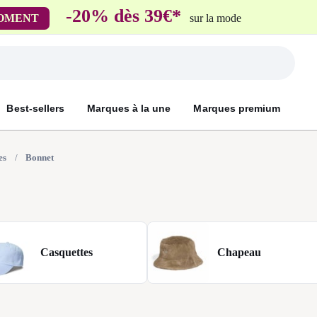
Mondial Relay
son en Locker
pour vos petits articles
Best-sellers
Marques à la une
Marques premium
es
Bonnet
Casquettes
Chapeau