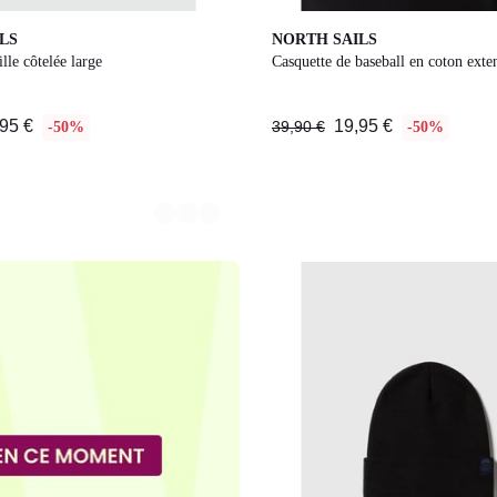
3
LS
NORTH SAILS
Couleurs
lle côtelée large
Casquette de baseball en coton exte
95 €
19,95 €
39,90 €
-50%
-50%