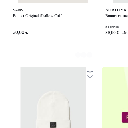
2
6
VANS
NORTH SAI
Couleurs
Couleurs
Bonnet Original Shallow Cuff
Bonnet en mai
30,00
à partir de
30,00 €
19,
39,90 €
€.