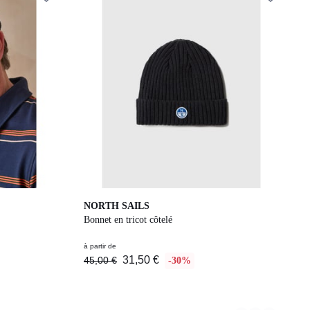
3
NORTH SAILS
Couleurs
Bonnet en tricot côtelé
à partir de
31,50 €
45,00 €
-30%