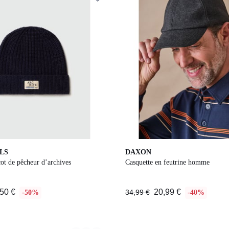
LS
DAXON
cot de pêcheur d’archives
Casquette en feutrine homme
50 €
20,99 €
34,99 €
-50%
-40%