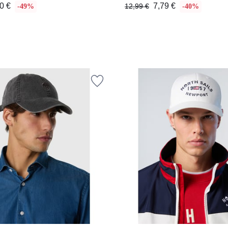
0 €
7,79 €
12,99 €
-49%
-40%