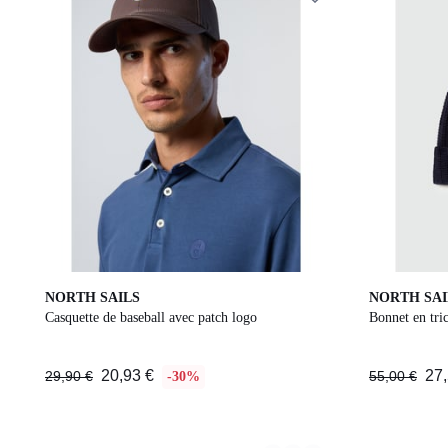
3
2
NORTH SAILS
NORTH SAI
Couleurs
Couleurs
Casquette de baseball avec patch logo
Bonnet en tri
20,93 €
27,
29,90 €
55,00 €
-30%