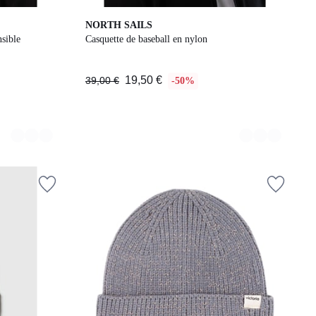
3
NORTH SAILS
Couleurs
nsible
Casquette de baseball en nylon
19,50 €
39,00 €
-50%