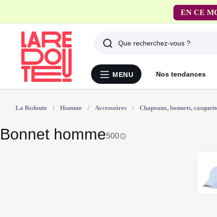
FACILE !
Livrai
Rechercher
Derniers
Nos tendances
MENU
Menu
articles
La
Redoute
La Redoute
Homme
vus
Accessoires
Chapeaux, bonnets, casquett
Bonnet homme
500