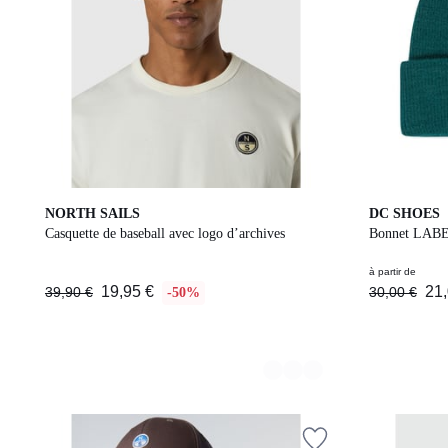
2
2
NORTH SAILS
DC SHOES
Couleurs
Couleurs
Casquette de baseball avec logo d’archives
Bonnet LAB
à partir de
19,95 €
21,
39,90 €
30,00 €
-50%