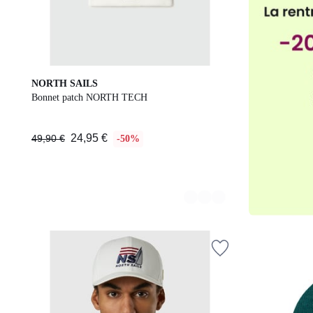
5
NORTH SAILS
Couleurs
Bonnet patch NORTH TECH
24,95 €
49,90 €
-50%