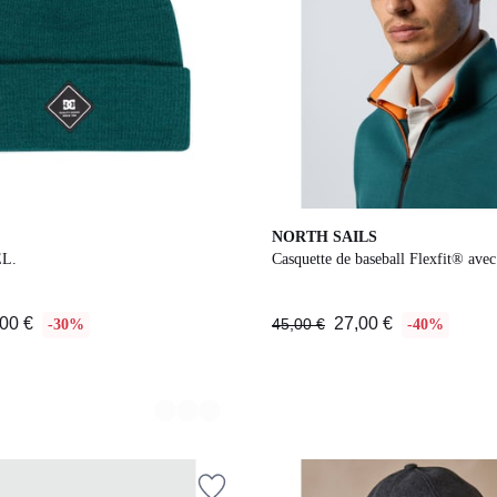
2
NORTH SAILS
Couleurs
EL.
Casquette de baseball Flexfit® avec
00 €
27,00 €
45,00 €
-30%
-40%