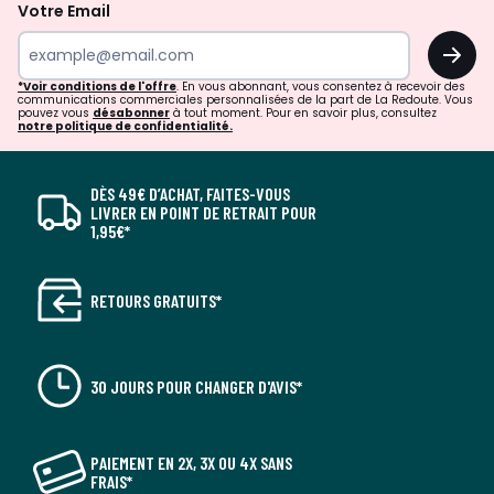
Votre Email
OK
*Voir conditions de l'offre
. En vous abonnant, vous consentez à recevoir des
communications commerciales personnalisées de la part de La Redoute. Vous
pouvez vous
désabonner
à tout moment. Pour en savoir plus, consultez
notre politique de confidentialité.
DÈS 49€ D’ACHAT, FAITES-VOUS
LIVRER EN POINT DE RETRAIT POUR
1,95€*
RETOURS GRATUITS*
30 JOURS POUR CHANGER D'AVIS*
PAIEMENT EN 2X, 3X OU 4X SANS
FRAIS*