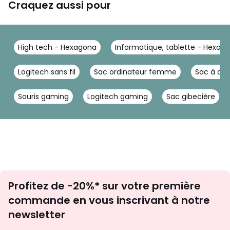
Craquez aussi pour
High tech - Hexagona
Informatique, tablette - Hexag
Logitech sans fil
Sac ordinateur femme
Sac à dos
Souris gaming
Logitech gaming
Sac gibecière
Inscription
Profitez de -20%* sur votre première
newsletter
commande en vous inscrivant à notre
newsletter