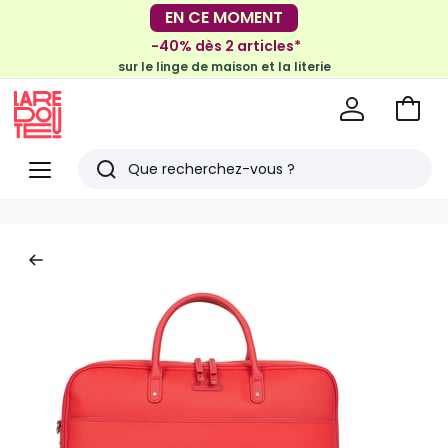
EN CE MOMENT
-30€ tous les 100€*
sur le meuble & la déco
-40% dès 2 articles*
sur le linge de maison et la literie
Voir
mon
La
panie
Redoute
Menu
Rechercher
Derniers
articles
vus