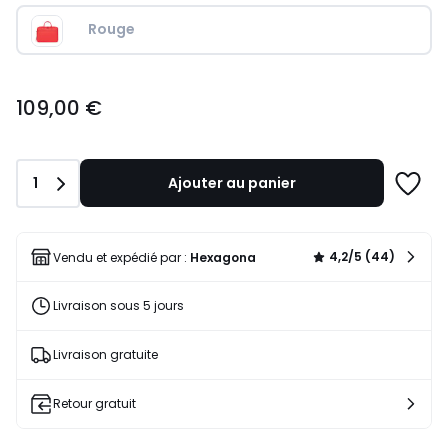
Rouge
109,00
109,00 €
€.
Quantité
1
Ajouter au panier
Ajoute
à
une
liste
4,2/5 (44)
Vendu et expédié par :
Hexagona
Livraison sous 5 jours
Livraison gratuite
Retour gratuit