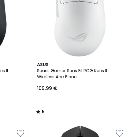
5
ASUS
/
s II
Souris Gamer Sans Fil ROG Keris II
5
Wireless Ace Blanc
109,99 €
5
/
5