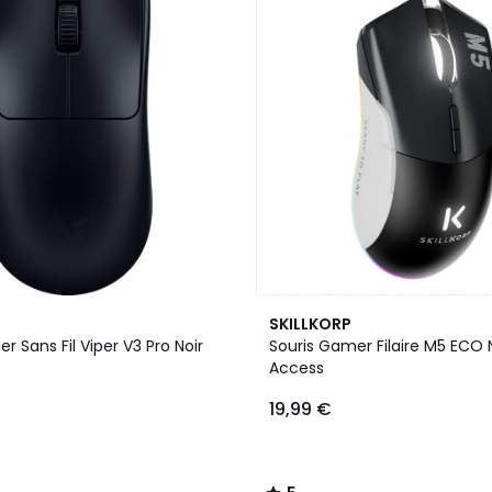
5
SKILLKORP
/
r Sans Fil Viper V3 Pro Noir
Souris Gamer Filaire M5 ECO 
5
Access
19,99 €