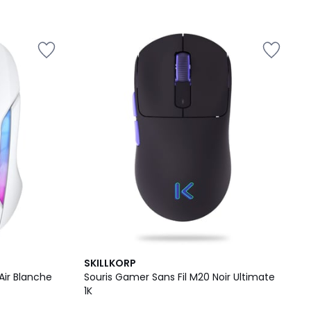
3,6
SKILLKORP
/ 5
 Air Blanche
Souris Gamer Sans Fil M20 Noir Ultimate
1K