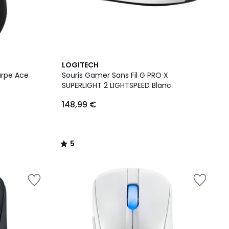
5
LOGITECH
/
arpe Ace
Souris Gamer Sans Fil G PRO X
5
SUPERLIGHT 2 LIGHTSPEED Blanc
148,99 €
5
/
5