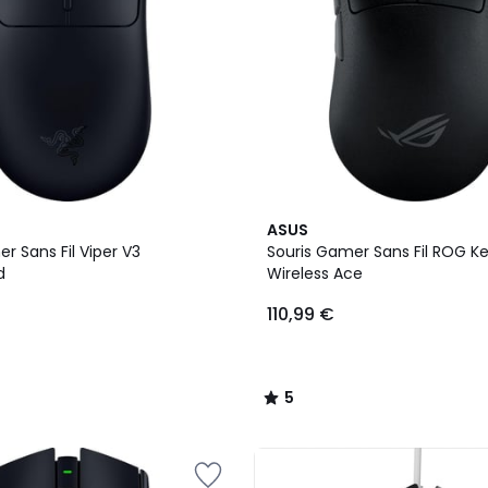
5
ASUS
/
r Sans Fil Viper V3
Souris Gamer Sans Fil ROG Keri
5
d
Wireless Ace
110,99 €
5
/
5