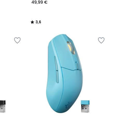
49,99 €
3,6
/
5