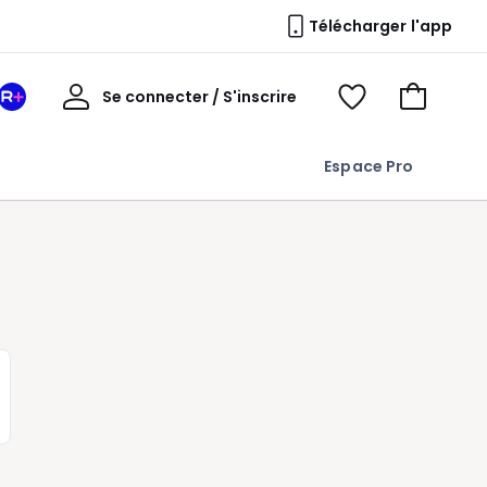
Télécharger l'app
Mon
Se connecter / S'inscrire
Mon
Voir
Voir
compte
espace
mes
mon
La
favoris
panier
Espace Pro
Redoute
+