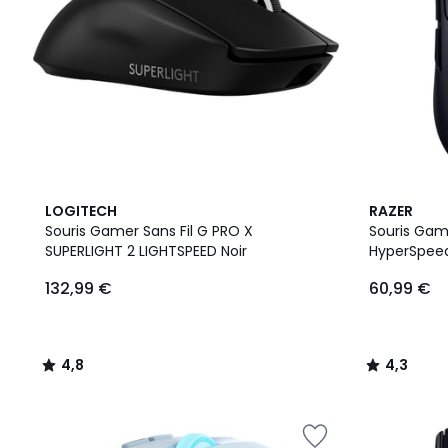
4,8
4,3
LOGITECH
RAZER
/ 5
/ 5
Souris Gamer Sans Fil G PRO X
Souris Game
SUPERLIGHT 2 LIGHTSPEED Noir
HyperSpee
132,99 €
60,99 €
4,8
4,3
/
/
5
5