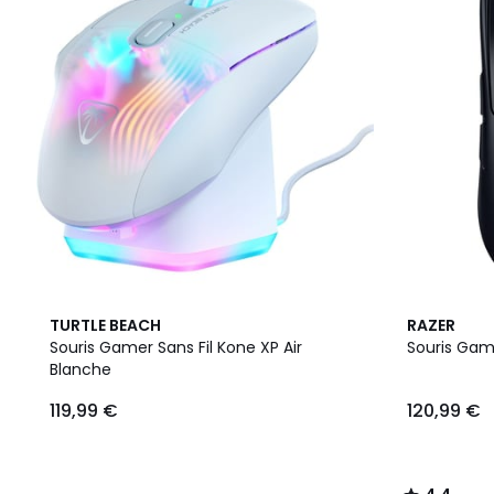
4,4
TURTLE BEACH
RAZER
/ 5
Souris Gamer Sans Fil Kone XP Air
Souris Game
Blanche
119,99 €
120,99 €