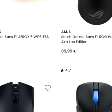
4,7
S
ASUS
/ 5
er Sans Fil AEROX 5 WIRELESS
Souris Gamer Sans Fil ROG H
Aim Lab Edition
89,99 €
4,7
/
5