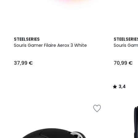
3,4
STEELSERIES
STEELSERIE
/ 5
Souris Gamer Filaire Aerox 3 White
Souris Gam
37,99 €
70,99 €
3,4
/
5