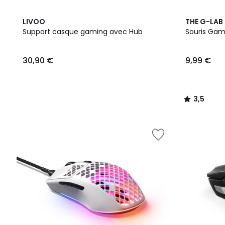
3,5
LIVOO
THE G-LAB
/ 5
Support casque gaming avec Hub
Souris Game
30,90
30,90 €
9,99 €
€.
3,5
/
5