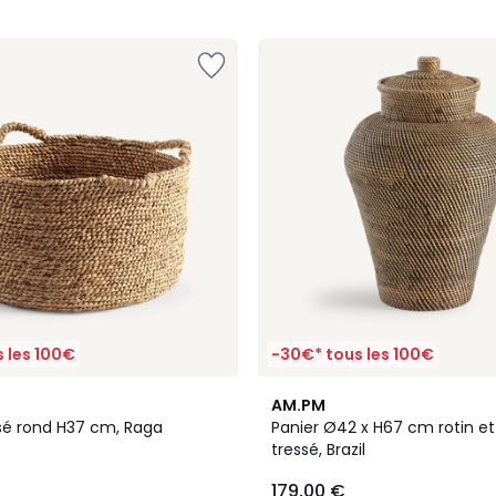
5
 les 100€
-30€* tous les 100€
4,6
AM.PM
/ 5
ssé rond H37 cm, Raga
Panier Ø42 x H67 cm rotin 
tressé, Brazil
179,00 €