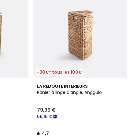
-30€* tous les 100€
4,7
LA REDOUTE INTERIEURS
/ 5
Panier à linge d'angle, Anggulo
79,99 €
56,15 €
4,7
/