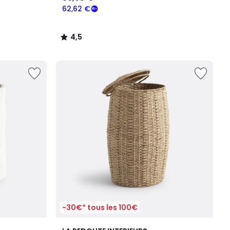
62,62 €
4,5
/
5
-30€* tous les 100€