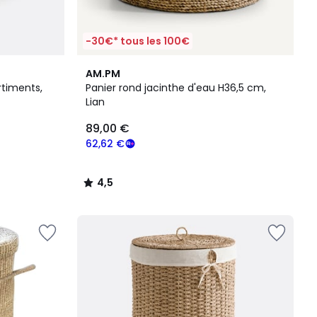
-30€* tous les 100€
4,5
AM.PM
/ 5
rtiments,
Panier rond jacinthe d'eau H36,5 cm,
Lian
89,00 €
62,62 €
4,5
/
5