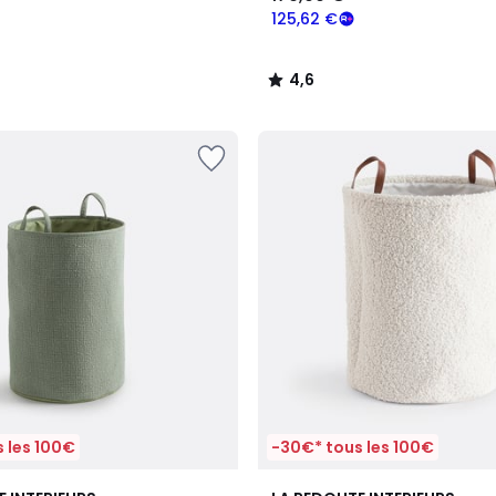
125,62 €
4,6
/
5
 les 100€
-30€* tous les 100€