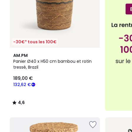
-30€* tous les 100€
4,6
AM.PM
/ 5
Panier Ø40 x H50 cm bambou et rotin
tressé, Brazil
189,00 €
132,62 €
4,6
/
5