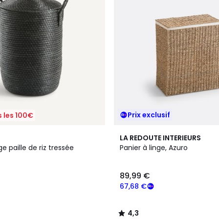
Prix exclusif
 les 100€
4,3
LA REDOUTE INTERIEURS
/ 5
ge paille de riz tressée
Panier à linge, Azuro
89,99 €
67,68 €
4,3
/