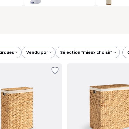
 praticité et style, jusque dans vos pièces de service. Nous
iez trouver le produit qui vous simplifiera réellement le
marques
vendu par
sélection "mieux choisir"