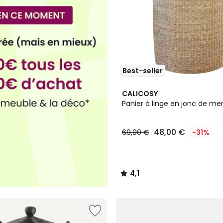
Best-seller
4,1
CALICOSY
/ 5
Panier à linge en jonc de mer
48,00 €
69,90 €
-31%
4,1
/
5