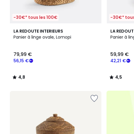
-30€* tous les 100€
-30€* tous
4,8
4,5
LA REDOUTE INTERIEURS
LA REDOUT
/ 5
/ 5
Panier à linge ovale, Lomopi
Panier à li
79,99
79,99 €
59,99 €
€
souscrivez
56,15 €
42,21 €
à
notre
4,8
4,5
programme
/
/
pour
5
5
payer
à
la
place
56,15
€.