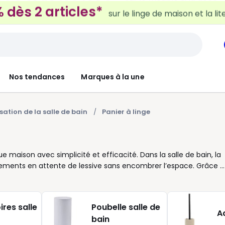
 dès 2 articles*
sur le linge de maison et la lit
Nos tendances
Marques à la une
ation de la salle de bain
Panier à linge
maison avec simplicité et efficacité. Dans la salle de bain, la
ements en attente de lessive sans encombrer l’espace. Grâce à
apté à votre rythme de vie et à celui de votre foyer. Avec des
les faciles à déplacer, vous gagnez en confort au moment de
s versions avec couvercle pour un aspect discret, d’autres optent
res salle
Poubelle salle de
e en un seul geste. Le design aussi a son rôle : panière en bambo
A
bain
ou encore modèles aux couleurs neutres qui s’intègrent