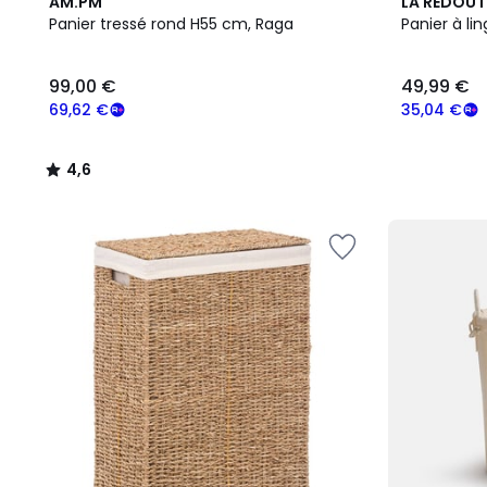
4,6
AM.PM
LA REDOUT
/ 5
Panier tressé rond H55 cm, Raga
Panier à li
99,00 €
49,99 €
69,62 €
35,04 €
4,6
/
5