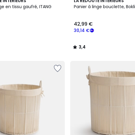
3,4
E INTERIEURS
LA REDOUTE INTERIEURS
/ 5
nge en tissu gaufré, ITANG
Panier à linge bouclette, Bokl
42,99 €
30,14 €
3,4
/
5