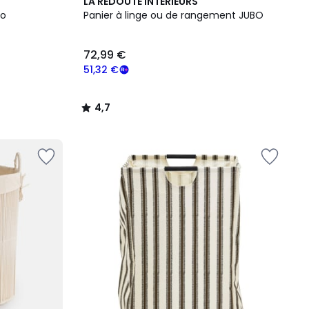
4,7
LA REDOUTE INTERIEURS
/ 5
io
Panier à linge ou de rangement JUBO
72,99 €
51,32 €
4,7
/
5