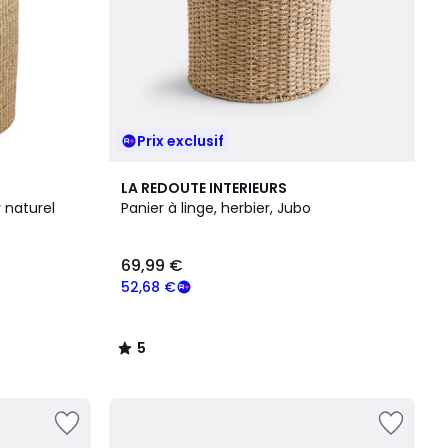
Prix exclusif
5
LA REDOUTE INTERIEURS
/
 naturel
Panier à linge, herbier, Jubo
5
69,99 €
52,68 €
5
/
5