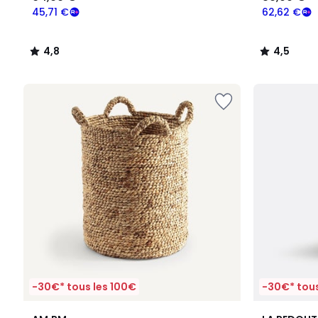
45,71 €
62,62 €
4,8
4,5
/
/
5
5
-30€* tous les 100€
-30€* tous