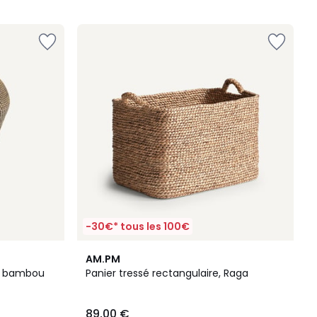
5
-30€* tous les 100€
4,5
AM.PM
/ 5
et bambou
Panier tressé rectangulaire, Raga
89,00 €