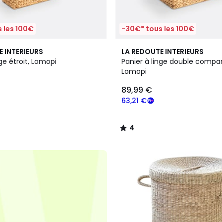
 les 100€
-30€* tous les 100€
4
E INTERIEURS
LA REDOUTE INTERIEURS
/
nge étroit, Lomopi
Panier à linge double compa
5
Lomopi
89,99 €
63,21 €
4
/
5