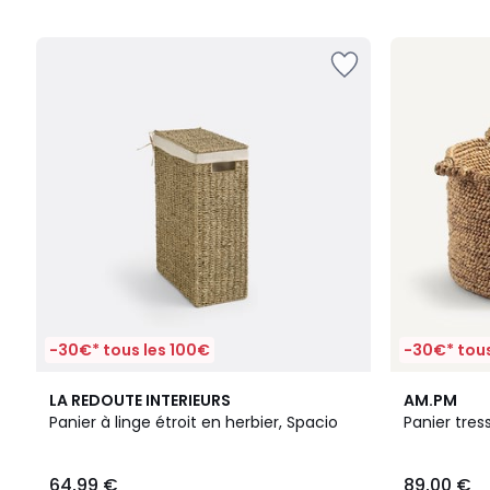
5
5
-30€* tous les 100€
-30€* tous
4,8
4,5
LA REDOUTE INTERIEURS
AM.PM
/ 5
/ 5
Panier à linge étroit en herbier, Spacio
Panier tre
64,99 €
89,00 €