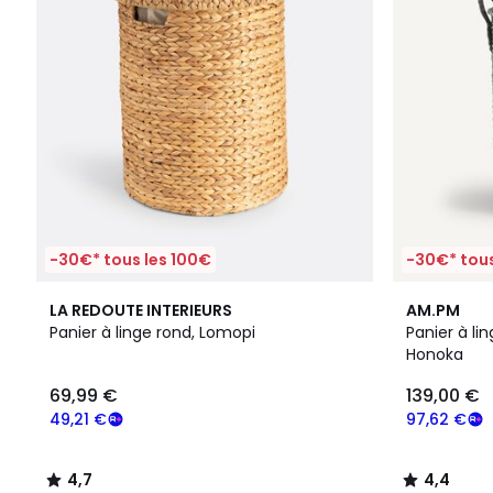
-30€* tous les 100€
-30€* tous
4,7
4,4
LA REDOUTE INTERIEURS
AM.PM
/ 5
/ 5
Panier à linge rond, Lomopi
Panier à lin
Honoka
69,99 €
139,00 €
49,21 €
97,62 €
4,7
4,4
/
/