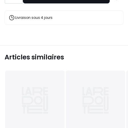
à
une
liste
Livraison sous 4 jours
Articles similaires