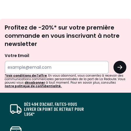
Inscription
Profitez de -20%* sur votre première
newsletter
commande en vous inscrivant à notre
newsletter
Votre Email
OK
*Voir conditions de l'offre
. En vous abonnant, vous consentez à recevoir des
communications commerciales personnalisées de la part de La Redoute. Vous
pouvez vous
désabonner
à tout moment. Pour en savoir plus, consultez
notre politique de confidentialité.
DÈS 49€ D’ACHAT, FAITES-VOUS
LIVRER EN POINT DE RETRAIT POUR
1,95€*