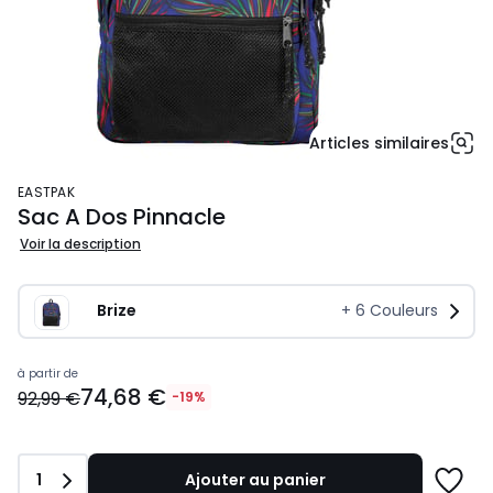
Articles similaires
EASTPAK
Sac A Dos Pinnacle
Voir la description
Brize
+
6
Couleurs
89,52
à partir de
74,68 €
€.
92,99 €
-19%
Quantité
1
Ajouter au panier
Ajoute