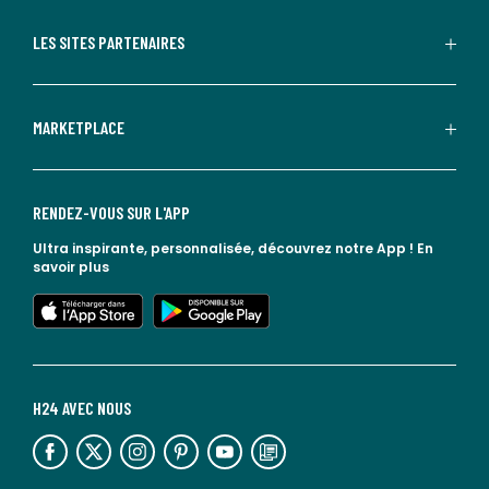
LES SITES PARTENAIRES
MARKETPLACE
RENDEZ-VOUS SUR L'APP
Ultra inspirante, personnalisée, découvrez notre App !
En
savoir plus
lien vers l'app store
lien vers google play
H24 AVEC NOUS
lien vers l'espace réseaux sociaux
lien vers l'espace réseaux sociaux
lien vers l'espace réseaux sociaux
lien vers l'espace réseaux sociaux
lien vers l'espace réseaux sociaux
lien vers le blog la redoute