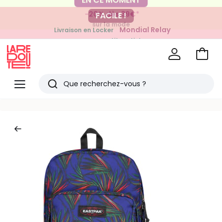
-20% dès 39€*
FACILE !
sur la mode
Mondial Relay
Livraison en Locker
pour vos petits articles
Voir
mon
La
panie
Redoute
Menu
Rechercher
Derniers
articles
vus