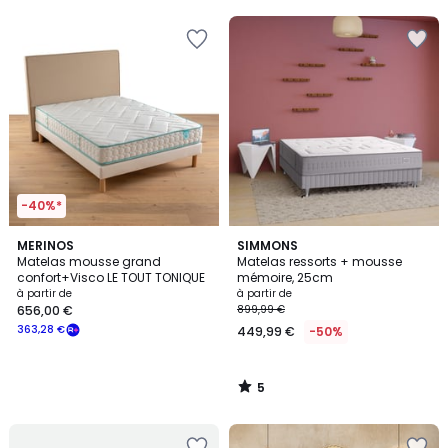
5
-40%*
5
MERINOS
SIMMONS
/
Matelas mousse grand
Matelas ressorts + mousse
5
confort+Visco LE TOUT TONIQUE
mémoire, 25cm
à partir de
à partir de
656,00 €
899,99 €
363,28 €
449,99 €
-50%
5
/
5