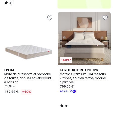
4,1
/
5
-40%*
4
EPEDA
LA REDOUTE INTERIEURS
/
Matelas à ressorts et mémoire
Matelas Premium 1134 ressorts,
5
de forme, accueil enveloppant-
7 zones, soutien ferme, accueil
EGERIE 3
mémoire de forme
à partir de
à partir de
779,99 €
799,00 €
402,25 €
467,99 €
-40%
4
/
5