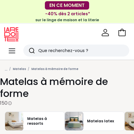
-40% dès 2 articles*
EN CE MOMENT
sur le linge de maison et la literie
-30€ tous les 100€*
sur le meuble & la déco
Voir
mon
La
panie
Redoute
Menu
Rechercher
Derniers
...
articles
Matelas
Matelas à mémoire de forme
Matelas à mémoire de
vus
forme
150
Matelas à
Matelas latex
ressorts