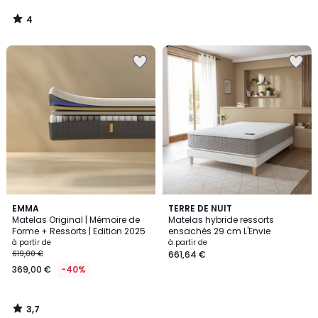
4
/
5
3,7
EMMA
TERRE DE NUIT
/ 5
Matelas Original | Mémoire de
Matelas hybride ressorts
Forme + Ressorts | Edition 2025
ensachés 29 cm L'Envie
à partir de
à partir de
619,00 €
661,64 €
369,00 €
-40%
3,7
/