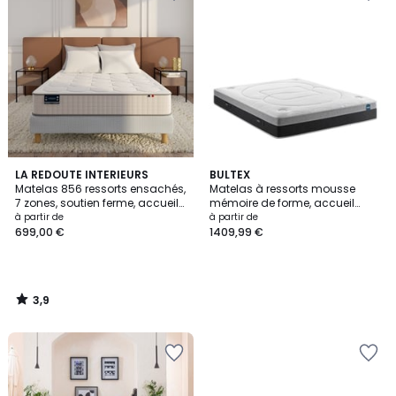
3,9
LA REDOUTE INTERIEURS
BULTEX
/ 5
Matelas 856 ressorts ensachés,
Matelas à ressorts mousse
7 zones, soutien ferme, accueil
mémoire de forme, accueil
enveloppant
enveloppant- ASTRION
à partir de
à partir de
699,00 €
1409,99 €
3,9
/
5