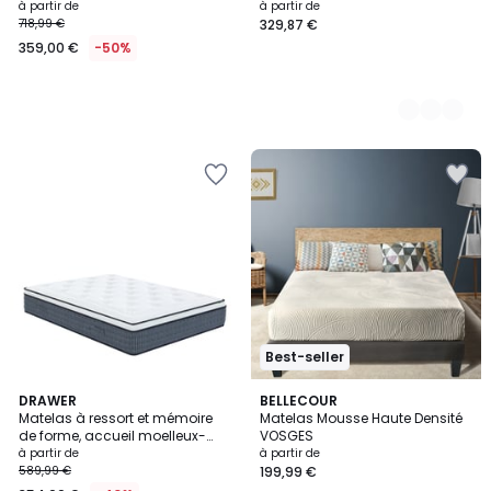
à partir de
à partir de
718,99 €
329,87 €
359,00 €
-50%
Best-seller
DRAWER
BELLECOUR
Matelas à ressort et mémoire
Matelas Mousse Haute Densité
de forme, accueil moelleux-
VOSGES
SOMNIA
à partir de
à partir de
589,99 €
199,99 €