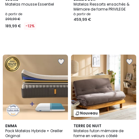
Matelas mousse Essentiel
Matelas Ressorts ensachés &
Mémoire de forme PRIVILEGE
à partir de
à partir de
209,99 €
459,99 €
189,99 €
-12%
Nouveau
EMMA
4
TERRE DE NUIT
Pack Matelas Hybride + Oreiller
Matelas futon mémoire de
Couleurs
Original
forme en velours côtelé