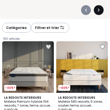
Précédent
Suivan
-
-
défiler
défiler
à
à
Catégories
Filtrer et trier
gauche
droite
150 articles
-40%*
-40%*
4,2
4,8
LA REDOUTE INTERIEURS
LA REDOUTE INTERIEURS
/ 5
/ 5
Matelas Premium hybride 1134
Matelas 580 ressorts, 5 zones,
ressorts, 7 zones, ferme, accueil
soutien ferme, accueil
Prix
mémoire de forme
enveloppant
à partir de
à partir de