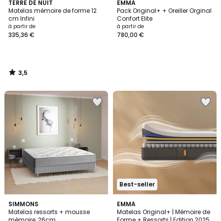
3,5
TERRE DE NUIT
EMMA
/ 5
Matelas mémoire de forme 12
Pack Original+ + Oreiller Orginal
cm Infini
Confort Elite
à partir de
à partir de
335,36 €
780,00 €
3,5
/
5
Best-seller
3
SIMMONS
EMMA
/
Matelas ressorts + mousse
Matelas Original+ | Mémoire de
5
mémoire, 26cm
Forme + Ressorts | Edition 2025