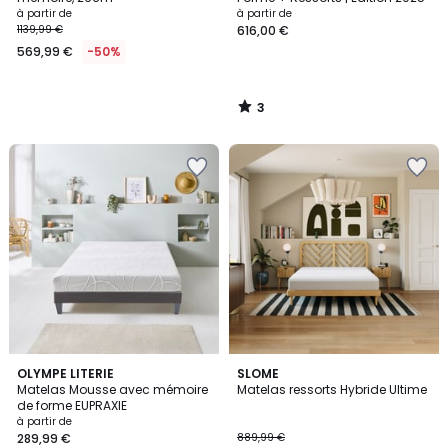
à partir de
à partir de
1139,99 €
616,00 €
569,99 €
-50%
3
/
5
4,7
OLYMPE LITERIE
SLOME
/ 5
Matelas Mousse avec mémoire
Matelas ressorts Hybride Ultime
de forme EUPRAXIE
à partir de
289,99 €
889,99 €