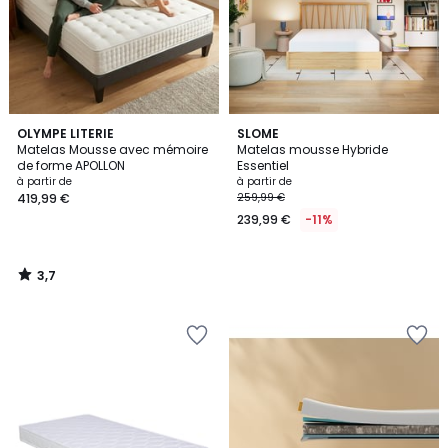
3,7
OLYMPE LITERIE
SLOME
/ 5
Matelas Mousse avec mémoire
Matelas mousse Hybride
de forme APOLLON
Essentiel
à partir de
à partir de
419,99 €
259,99 €
239,99 €
-11%
3,7
/
5