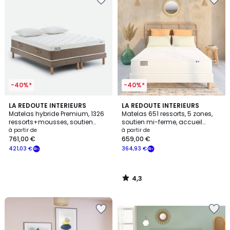
-40%*
-40%*
4,3
LA REDOUTE INTERIEURS
LA REDOUTE INTERIEURS
/ 5
Matelas hybride Premium, 1326
Matelas 651 ressorts, 5 zones,
ressorts+mousses, soutien
soutien mi-ferme, accueil
ferme, accueil équilibré
enveloppant
à partir de
à partir de
761,00 €
659,00 €
421,03 €
364,93 €
4,3
/
5