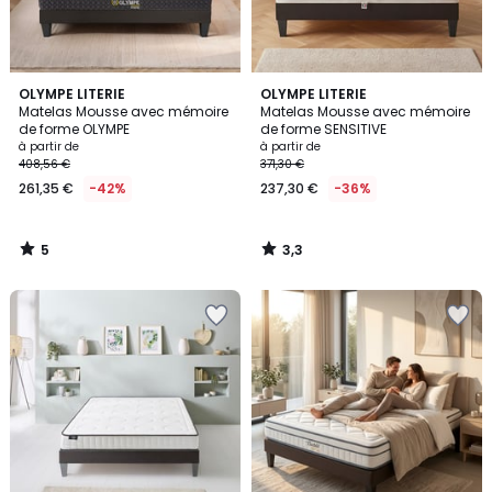
5
3,3
OLYMPE LITERIE
OLYMPE LITERIE
/
/ 5
Matelas Mousse avec mémoire
Matelas Mousse avec mémoire
5
de forme OLYMPE
de forme SENSITIVE
à partir de
à partir de
408,56 €
371,30 €
261,35 €
-42%
237,30 €
-36%
5
3,3
/
/
5
5