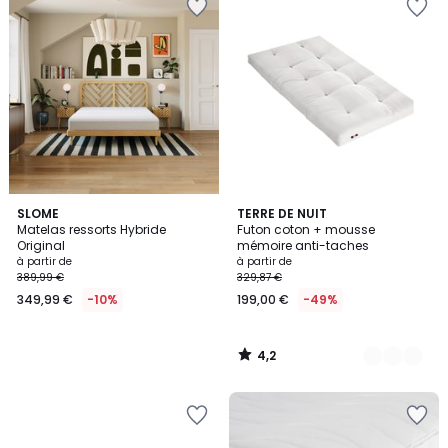
4,2
SLOME
7
TERRE DE NUIT
/ 5
Matelas ressorts Hybride
Futon coton + mousse
Couleurs
Original
mémoire anti-taches
à partir de
à partir de
389,99 €
329,87 €
349,99 €
-10%
199,00 €
-49%
4,2
/
5