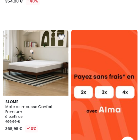
354,00 €
-40%
Alma
payez
sans
frais
SLOME
Matelas mousse Confort
Premium
à partir de
409,99 €
369,99 €
-10%