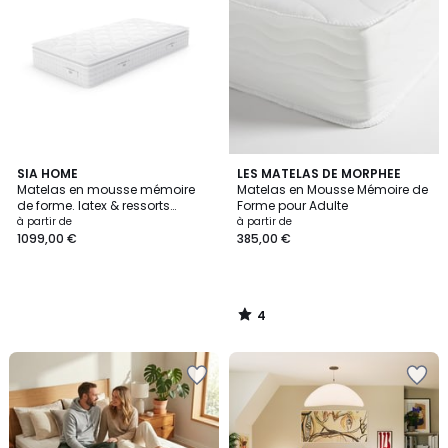
4
SIA HOME
LES MATELAS DE MORPHEE
/
Matelas en mousse mémoire
Matelas en Mousse Mémoire de
5
de forme. latex & ressorts
Forme pour Adulte
ensachés HYBRIDE PREMIUM
à partir de
à partir de
CLOUD
1099,00 €
385,00 €
4
/
5