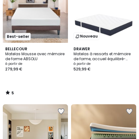
Nouveau
Best-seller
5
BELLECOUR
DRAWER
/
Matelas Mousse avec mémoire
Matelas à ressorts et mémoire
5
de forme ABSOLU
de forme, accueil équilibré-
MOJO
à partir de
à partir de
279,99 €
529,99 €
5
/
5