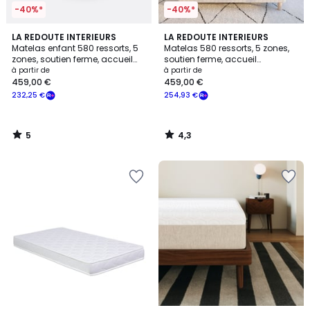
-40%*
-40%*
5
4,3
LA REDOUTE INTERIEURS
LA REDOUTE INTERIEURS
/
/ 5
Matelas enfant 580 ressorts, 5
Matelas 580 ressorts, 5 zones,
5
zones, soutien ferme, accueil
soutien ferme, accueil
enveloppant
enveloppant
à partir de
à partir de
459,00 €
459,00 €
232,25 €
254,93 €
5
4,3
/
/
5
5