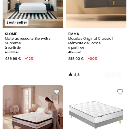
Best-seller
4,3
SLOME
2
EMMA
/ 5
Matelas ressorts Bien-être
Matelas Original Classic |
Couleurs
Suprême
Mémoire de Forme
à partir de
à partir de
489,99 €
415,00 €
439,99 €
-12%
289,00 €
-30%
4,3
/
5