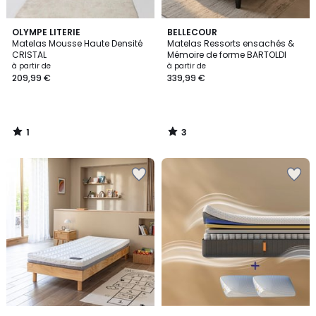
1
3
OLYMPE LITERIE
BELLECOUR
/
/
Matelas Mousse Haute Densité
Matelas Ressorts ensachés &
5
5
CRISTAL
Mémoire de forme BARTOLDI
à partir de
à partir de
209,99 €
339,99 €
1
3
/
/
5
5