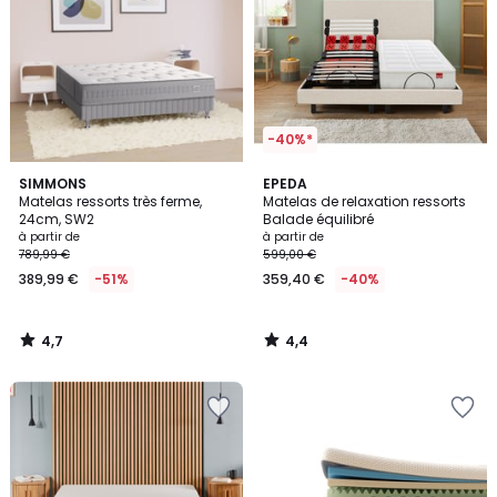
-40%*
4,7
4,4
SIMMONS
EPEDA
/ 5
/ 5
Matelas ressorts très ferme,
Matelas de relaxation ressorts
24cm, SW2
Balade équilibré
à partir de
à partir de
789,99 €
599,00 €
389,99 €
-51%
359,40 €
-40%
4,7
4,4
/
/
5
5