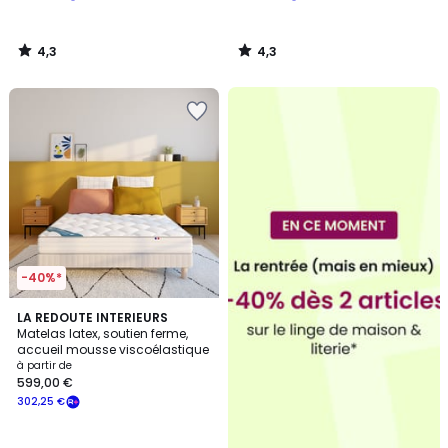
4,3
4,3
/
/
5
5
-40%*
4,1
LA REDOUTE INTERIEURS
/ 5
Matelas latex, soutien ferme,
accueil mousse viscoélastique
à partir de
599,00 €
302,25 €