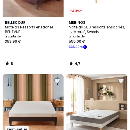
-40%*
5
4,7
BELLECOUR
MERINOS
/
/ 5
Matelas Ressorts ensachés
Matelas 580 ressorts ensachés,
5
BELLEVUE
livré roulé, Sweety
à partir de
à partir de
359,99 €
555,00 €
335,20 €
5
4,7
/
/
5
5
Best-seller