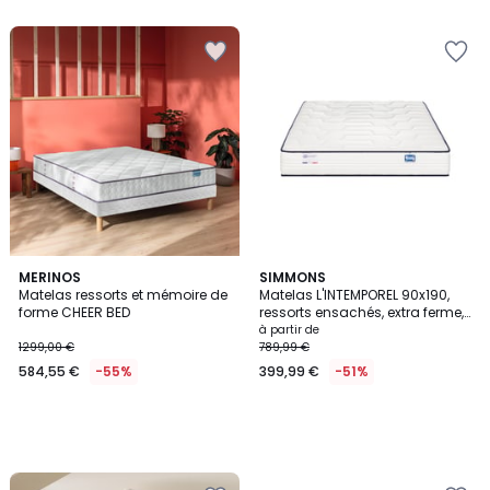
5
MERINOS
SIMMONS
Matelas ressorts et mémoire de
Matelas L'INTEMPOREL 90x190,
forme CHEER BED
ressorts ensachés, extra ferme,
H24
à partir de
1299,00 €
789,99 €
584,55 €
-55%
399,99 €
-51%