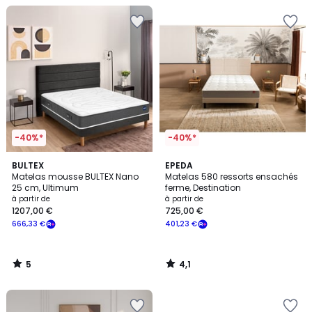
-40%*
-40%*
5
4,1
BULTEX
EPEDA
/
/ 5
Matelas mousse BULTEX Nano
Matelas 580 ressorts ensachés
5
25 cm, Ultimum
ferme, Destination
à partir de
à partir de
1207,00 €
725,00 €
666,33 €
401,23 €
5
4,1
/
/
5
5