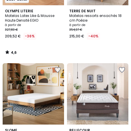
4,6
OLYMPE LITERIE
TERRE DE NUIT
/ 5
Matelas Latex Like & Mousse
Matelas ressorts ensachés 18
Haute Densité EGIO
cm Poésie
à partir de
à partir de
327,83 €
354,97 €
209,52 €
-36%
215,00 €
-40%
4,6
/
5
SLOME
BELLECOUR