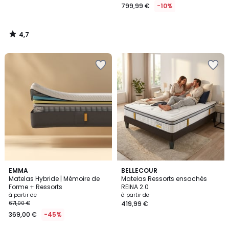
799,99 €
-10%
4,7
/
5
4
EMMA
BELLECOUR
/
Matelas Hybride | Mémoire de
Matelas Ressorts ensachés
5
Forme + Ressorts
REINA 2.0
à partir de
à partir de
671,00 €
419,99 €
369,00 €
-45%