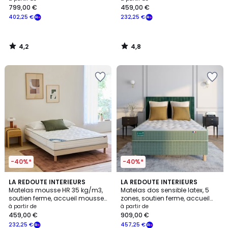
799,00 €
459,00 €
à
402,25 €
232,25 €
partir
de
799,00
4,2
4,8
€
/
/
5
5
souscrivez
à
notre
programme
pour
payer
à
la
place
402,25
€.
-40%*
-40%*
4,3
4,3
LA REDOUTE INTERIEURS
LA REDOUTE INTERIEURS
/ 5
/ 5
Matelas mousse HR 35 kg/m3,
Matelas dos sensible latex, 5
soutien ferme, accueil mousse
zones, soutien ferme, accueil
viscoélastique
enveloppant
à partir de
à partir de
459,00 €
909,00 €
232,25 €
457,25 €