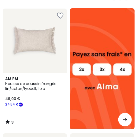
5
5
Alma
payez
sans
frais
3
AM.PM
/
Housse de coussin frangée
5
lin/coton/lyocell, Ileia
49,00 €
24,54 €
3
/
5