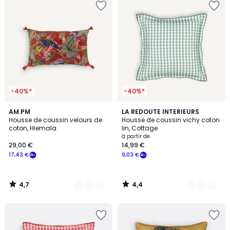
-40%*
-40%*
4,7
4,4
2
AM.PM
4
LA REDOUTE INTERIEURS
/ 5
/ 5
Housse de coussin velours de
Housse de coussin vichy coton
Couleurs
Couleurs
coton, Hiemala
lin, Cottage
à partir de
29,00 €
14,99 €
17,43 €
9,03 €
4,7
4,4
/
/
5
5