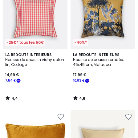
-25€* tous les 50€
-40%*
4,4
4,6
LA REDOUTE INTERIEURS
LA REDOUTE INTERIEURS
/ 5
/ 5
Housse de coussin vichy coton
Housse de coussin brodée,
lin, Cottage
45x45 cm, Malacca
14,99 €
17,99 €
7,54 €
10,83 €
4,4
4,6
/
/
5
5