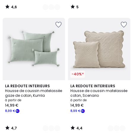
notre
4,6
5
programme
/
/
5
5
pour
payer
à
la
place
7,83
€.
-40%*
4,7
4,4
10
LA REDOUTE INTERIEURS
7
LA REDOUTE INTERIEURS
/ 5
/ 5
Housse de coussin matelassée
Housse de coussin matelassée
Couleurs
Couleurs
gaze de coton, Kumla
coton, Scenario
à partir de
à partir de
14,99 €
14,99 €
8,99 €
8,99 €
4,7
4,4
/
/