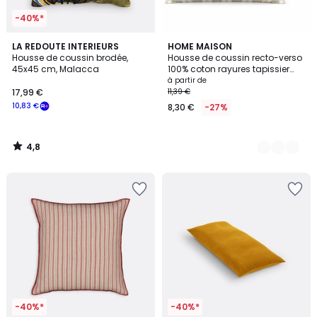
-40%*
4,8
LA REDOUTE INTERIEURS
2
HOME MAISON
/ 5
Housse de coussin brodée,
Housse de coussin recto-verso
Couleurs
45x45 cm, Malacca
100% coton rayures tapissier
LOURMARIN - QABANE
à partir de
17,99 €
11,39 €
10,83 €
8,30 €
-27%
4,8
/
5
-40%*
-40%*