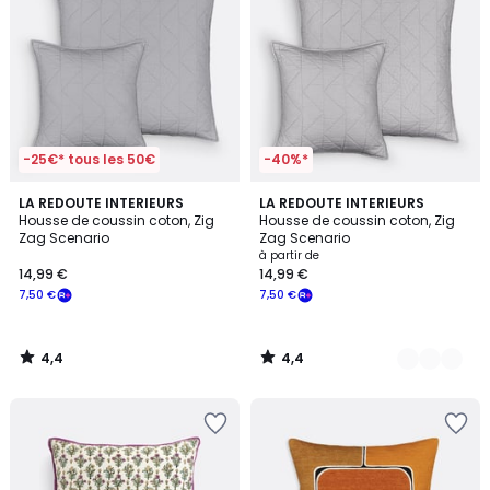
-25€* tous les 50€
-40%*
4,4
4,4
LA REDOUTE INTERIEURS
10
LA REDOUTE INTERIEURS
/ 5
/ 5
Housse de coussin coton, Zig
Housse de coussin coton, Zig
Couleurs
Zag Scenario
Zag Scenario
à partir de
14,99 €
14,99 €
7,50 €
7,50 €
4,4
4,4
/
/
5
5