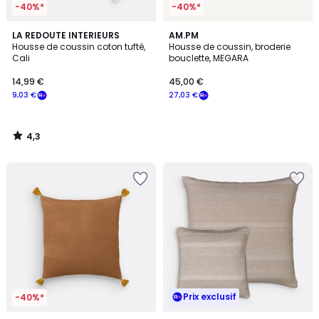
-40%*
-40%*
4,3
LA REDOUTE INTERIEURS
AM.PM
/ 5
Housse de coussin coton tufté,
Housse de coussin, broderie
Cali
bouclette, MEGARA
14,99 €
45,00 €
9,03 €
27,03 €
4,3
/
5
Prix exclusif
-40%*