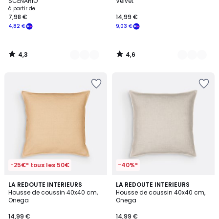
SCÉNARIO
Velvet
à partir de
7,98 €
14,99 €
4,82 €
9,03 €
4,3
4,6
/
/
5
5
-25€* tous les 50€
-40%*
4
4
LA REDOUTE INTERIEURS
9
LA REDOUTE INTERIEURS
/
/
Housse de coussin 40x40 cm,
Housse de coussin 40x40 cm,
Couleurs
5
5
Onega
Onega
14,99 €
14,99 €