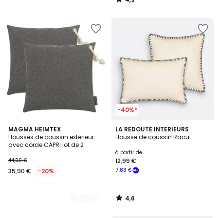
/
5
-40%*
4,6
5
MAGMA HEIMTEX
LA REDOUTE INTERIEURS
/ 5
Housses de coussin extérieur
Housse de coussin Raoul
Couleurs
avec corde CAPRI lot de 2
à partir de
44,90 €
12,99 €
7,83 €
35,90 €
-20%
4,6
/
5