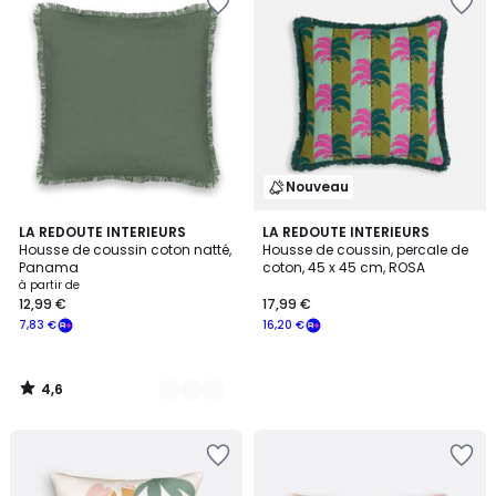
Nouveau
4,6
8
LA REDOUTE INTERIEURS
LA REDOUTE INTERIEURS
/ 5
Housse de coussin coton natté,
Housse de coussin, percale de
Couleurs
Panama
coton, 45 x 45 cm, ROSA
à partir de
12,99 €
17,99 €
7,83 €
16,20 €
4,6
/
5