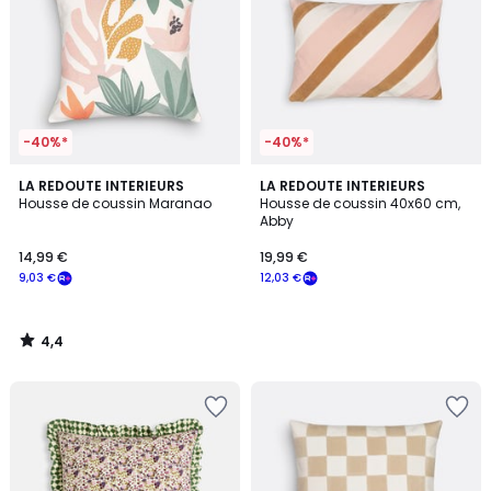
-40%*
-40%*
4,4
LA REDOUTE INTERIEURS
LA REDOUTE INTERIEURS
/ 5
Housse de coussin Maranao
Housse de coussin 40x60 cm,
Abby
14,99 €
19,99 €
9,03 €
12,03 €
4,4
/
5