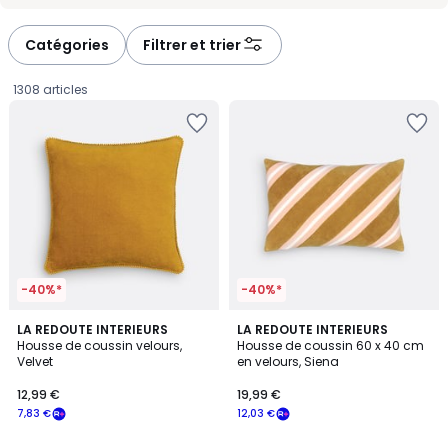
-
-
défiler
défiler
à
à
Catégories
Filtrer et trier
gauche
droite
1308 articles
-40%*
-40%*
4,6
5
10
LA REDOUTE INTERIEURS
LA REDOUTE INTERIEURS
/ 5
/
Housse de coussin velours,
Housse de coussin 60 x 40 cm
Couleurs
5
Velvet
en velours, Siena
12,99
12,99 €
19,99 €
€
7,83 €
12,03 €
souscrivez
à