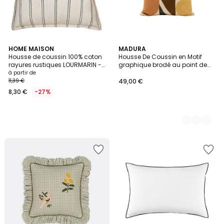
HOME MAISON
2
MADURA
Housse de coussin 100% coton
Housse De Coussin en Motif
Couleurs
rayures rustiques LOURMARIN -
graphique brodé au point de
QABANE
chainette FERGUS
à partir de
11,39 €
49,00 €
8,30 €
-27%