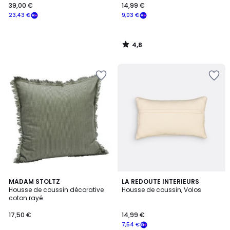
39,00 €
14,99 €
23,43 €
9,03 €
4,8
/
5
4,6
MADAM STOLTZ
LA REDOUTE INTERIEURS
/ 5
Housse de coussin décorative
Housse de coussin, Volos
coton rayé
17,50 €
14,99 €
7,54 €