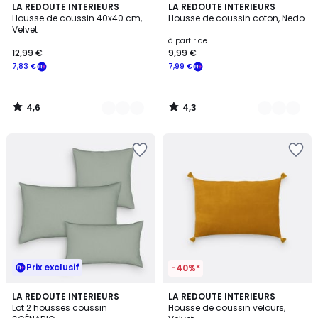
4,6
4,3
10
LA REDOUTE INTERIEURS
12
LA REDOUTE INTERIEURS
/ 5
/ 5
Housse de coussin 40x40 cm,
Housse de coussin coton, Nedo
Couleurs
Couleurs
Velvet
à partir de
12,99 €
9,99 €
7,83 €
7,99 €
4,6
4,3
/
/
5
5
Prix exclusif
-40%*
4,3
4,6
10
LA REDOUTE INTERIEURS
10
LA REDOUTE INTERIEURS
/ 5
/ 5
Lot 2 housses coussin
Housse de coussin velours,
Couleurs
Couleurs