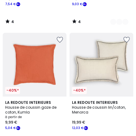
7,54 €
9,03 €
4
4
/
/
5
5
-40%*
-40%*
4
4,7
12
LA REDOUTE INTERIEURS
LA REDOUTE INTERIEURS
/
/ 5
Housse de coussin gaze de
Housse de coussin lin/coton,
Couleurs
5
coton, Kumla
Menorca
à partir de
9,99 €
19,99 €
5,04 €
12,03 €