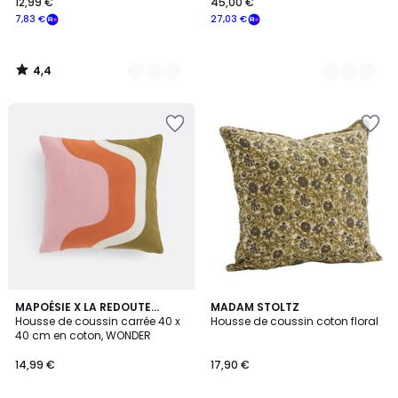
12,99 €
45,00 €
7,83 €
27,03 €
4,4
/
5
MAPOÉSIE X LA REDOUTE
MADAM STOLTZ
INTÉRIEURS
Housse de coussin carrée 40 x
Housse de coussin coton floral
40 cm en coton, WONDER
14,99 €
17,90 €