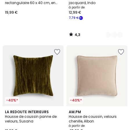
rectangulaire 60 x 40 cm, en
jacquard, Indo
coton brodé, WONDER
à partir de
19,99 €
12,99 €
7,79 €
4,3
/
5
-40%*
-40%*
4,4
2
LA REDOUTE INTERIEURS
4
AM.PM
/ 5
Housse de coussin panne de
Housse de coussin, velours
Couleurs
Couleurs
velours, Susana
chenille, Albon
à partir de