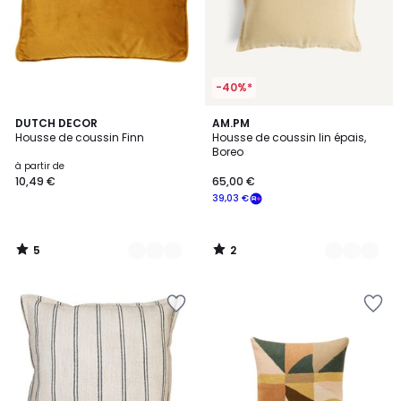
-40%*
5
2
17
DUTCH DECOR
7
AM.PM
/
/
Housse de coussin Finn
Housse de coussin lin épais,
Couleurs
Couleurs
5
5
Boreo
à partir de
10,49 €
65,00 €
39,03 €
5
2
/
/
5
5