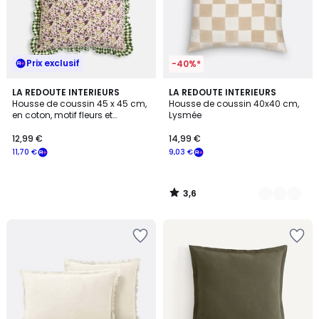
Prix exclusif
-40%*
3,6
LA REDOUTE INTERIEURS
3
LA REDOUTE INTERIEURS
/ 5
Housse de coussin 45 x 45 cm,
Housse de coussin 40x40 cm,
Couleurs
en coton, motif fleurs et
Lysmée
damiers, LEIHO
12,99 €
14,99 €
11,70 €
9,03 €
3,6
/
5