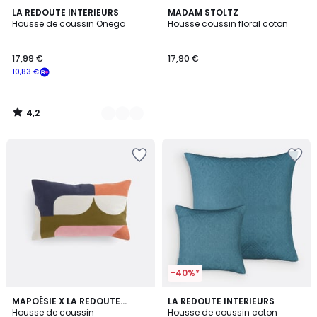
4,2
9
LA REDOUTE INTERIEURS
MADAM STOLTZ
/ 5
Housse de coussin Onega
Housse coussin floral coton
Couleurs
17,99 €
17,90 €
10,83 €
4,2
/
5
-40%*
4,3
MAPOÉSIE X LA REDOUTE
4
LA REDOUTE INTERIEURS
/ 5
INTÉRIEURS
Housse de coussin
Housse de coussin coton
Couleurs