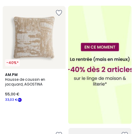
5
5
-40%*
AM.PM
Housse de coussin en
jacquard, AGOSTINA
55,00 €
33,03 €