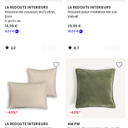
2,2
4,7
4
LA REDOUTE INTERIEURS
4
LA REDOUTE INTERIEURS
/ 5
/ 5
Housse de coussin lin/coton,
Housse pour matelas de sol,
Couleurs
Couleurs
Enni
Velvet
à partir de
14,99 €
29,99 €
9,03 €
18,03 €
2,2
4,7
/
/
5
5
-40%*
-40%*
4,7
4,5
7
LA REDOUTE INTERIEURS
4
AM.PM