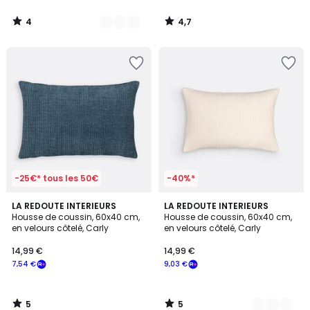
4
4,7
/
/
5
5
-25€* tous les 50€
-40%*
5
5
LA REDOUTE INTERIEURS
3
LA REDOUTE INTERIEURS
/
/
Housse de coussin, 60x40 cm,
Housse de coussin, 60x40 cm,
Couleurs
5
5
en velours côtelé, Carly
en velours côtelé, Carly
14,99 €
14,99 €
7,54 €
9,03 €
5
5
/
/