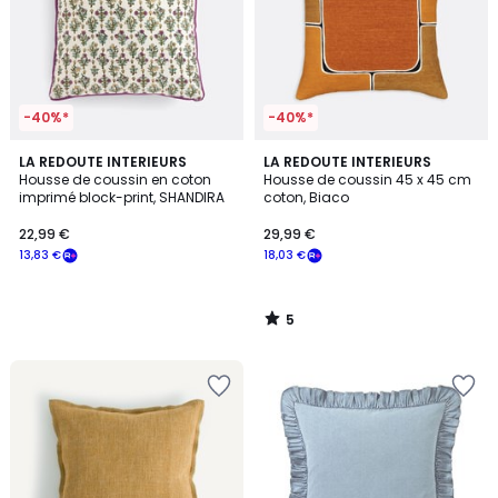
-40%*
-40%*
5
LA REDOUTE INTERIEURS
LA REDOUTE INTERIEURS
/
Housse de coussin en coton
Housse de coussin 45 x 45 cm
5
imprimé block-print, SHANDIRA
coton, Biaco
22,99 €
29,99 €
13,83 €
18,03 €
5
/
5