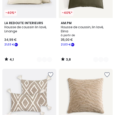
-40%*
-40%*
4,1
3,8
5
LA REDOUTE INTERIEURS
12
AM.PM
/ 5
/ 5
Housse de coussin lin lavé,
Housse de coussin, lin lavé,
Couleurs
Couleurs
Linange
Elina
à partir de
34,99 €
35,00 €
21,03 €
21,03 €
4,1
3,8
/
/
5
5