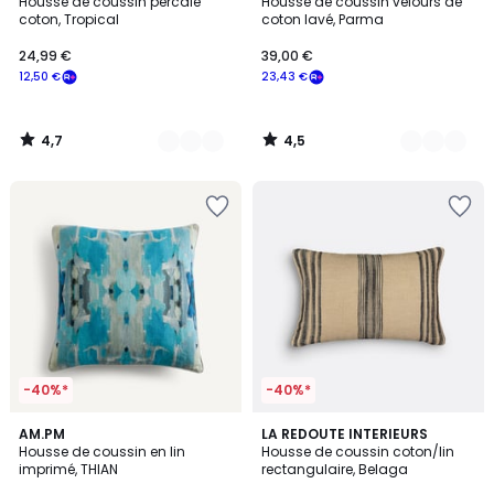
/ 5
/ 5
Housse de coussin percale
Housse de coussin velours de
Couleurs
Couleurs
coton, Tropical
coton lavé, Parma
24,99 €
39,00 €
12,50 €
23,43 €
4,7
4,5
/
/
5
5
-40%*
-40%*
4,8
AM.PM
LA REDOUTE INTERIEURS
/ 5
Housse de coussin en lin
Housse de coussin coton/lin
imprimé, THIAN
rectangulaire, Belaga