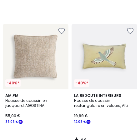
-40%*
-40%*
4,9
AM.PM
LA REDOUTE INTERIEURS
/ 5
Housse de coussin en
Housse de coussin
jacquard, AGOSTINA
rectangulaire en velours, Afti
55,00 €
19,99 €
33,03 €
12,03 €
4,9