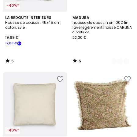
-40%*
5
5
LA REDOUTE INTERIEURS
7
MADURA
/
/
Housse de coussin 45x45 cm,
housse de coussin en 100% lin
Couleurs
5
5
coton, Evie
lavé légèrement froissé CARLINA
à partir de
19,99 €
22,00 €
12,03 €
5
5
/
/
5
5
-40%*