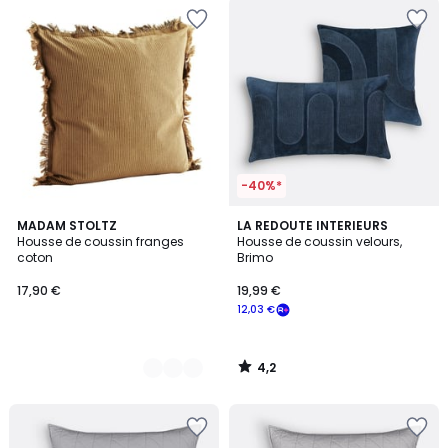
-40%*
4,2
2
MADAM STOLTZ
LA REDOUTE INTERIEURS
/ 5
Housse de coussin franges
Housse de coussin velours,
Couleurs
coton
Brimo
17,90 €
19,99 €
12,03 €
4,2
/
5