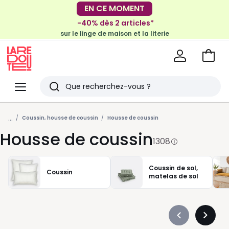
-40% dès 2 articles*
EN CE MOMENT
sur le linge de maison et la literie
-30€ tous les 100€*
sur le meuble & la déco
Voir
mon
La
panie
Redoute
Menu
Rechercher
Derniers
...
articles
Coussin, housse de coussin
Housse de coussin
Housse de coussin
vus
1308
Coussin de sol,
Coussin
matelas de sol
Précédent
Suivan