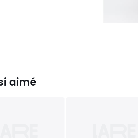
si aimé