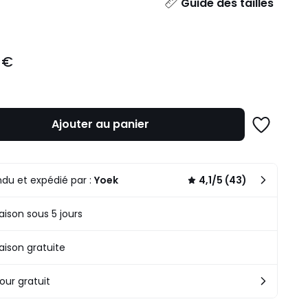
ité
Guide des tailles
 €
Ajouter au panier
Ajouter
à
une
liste
du et expédié par :
Yoek
4,1/5 (43)
raison sous 5 jours
raison gratuite
our gratuit