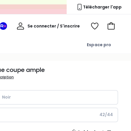
s
Télécharger l'app
Mon
Se connecter / S'inscrire
Mon
Voir
Voir
compte
espace
mes
mon
La
favoris
panier
Espace pro
Redoute
+
ue coupe ample
scription
Noir
42/44