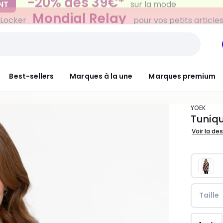
Mondial Relay
 Locker
pour vos petits article
Best-sellers
Marques à la une
Marques premium
YOEK
Tuniq
Voir la de
Taille