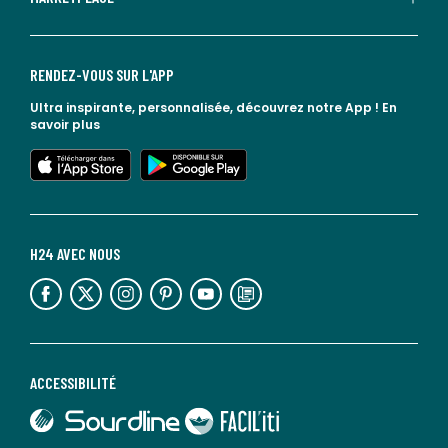
RENDEZ-VOUS SUR L'APP
Ultra inspirante, personnalisée, découvrez notre App !
En
savoir plus
lien vers l'app store
lien vers google play
H24 AVEC NOUS
lien vers l'espace réseaux sociaux
lien vers l'espace réseaux sociaux
lien vers l'espace réseaux sociaux
lien vers l'espace réseaux sociaux
lien vers l'espace réseaux sociaux
lien vers le blog la redoute
ACCESSIBILITÉ
lien vers Sourdline
lien vers Faciliti