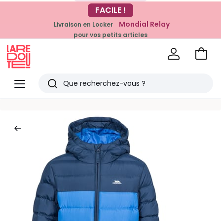
-20% dès 39€*
FACILE !
sur la mode
Mondial Relay
Livraison en Locker
pour vos petits articles
Voir
mon
La
panie
Redoute
Menu
Rechercher
Derniers
articles
vus