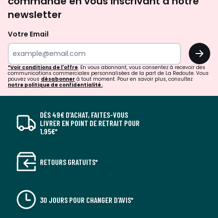
commande en vous inscrivant à notre
newsletter
Votre Email
OK
*Voir conditions de l'offre
. En vous abonnant, vous consentez à recevoir des
communications commerciales personnalisées de la part de La Redoute. Vous
pouvez vous
désabonner
à tout moment. Pour en savoir plus, consultez
notre politique de confidentialité.
DÈS 49€ D’ACHAT, FAITES-VOUS
LIVRER EN POINT DE RETRAIT POUR
1,95€*
RETOURS GRATUITS*
30 JOURS POUR CHANGER D'AVIS*