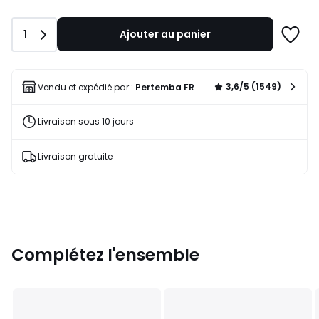
Quantité
1
Ajouter au panier
Ajoute
à
une
liste
3,6/5 (1549)
Vendu et expédié par :
Pertemba FR
Livraison sous 10 jours
Livraison gratuite
Complétez l'ensemble