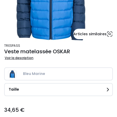
Articles similaires
TRESPASS
Veste matelassée OSKAR
Voir la description
Bleu Marine
Taille
34,65
34,65 €
€.