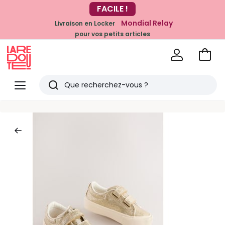
-20% dès 39€*
FACILE !
sur la mode
Mondial Relay
Livraison en Locker
pour vos petits articles
Voir
mon
La
panie
Redoute
Menu
Rechercher
Derniers
articles
vus