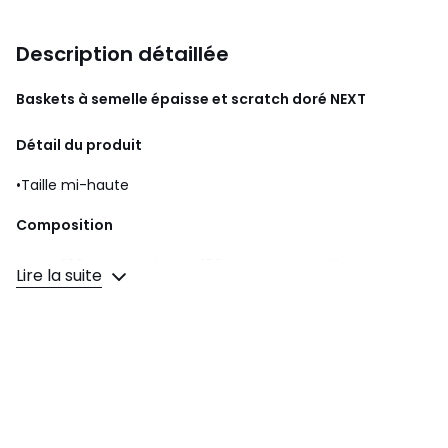
Description détaillée
Baskets à semelle épaisse et scratch doré
NEXT
Détail du produit
•Taille mi-haute
Composition
•Tige : 100 % PU. Doublure : 100 % coton. Semelle intérieure :
Lire la suite
100 % coton. Semelle extérieure : 100 % caoutchouc
vulcanisé.
Couleurs
Doré
Tailles
19, 20 1/2, 21 1/2, 23