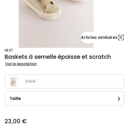
Articles similaires
NEXT
Baskets à semelle épaisse et scratch
Voir la description
Doré
Taille
23,00
23,00 €
€.