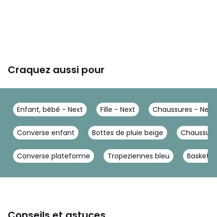
Craquez aussi pour
Enfant, bébé - Next
Fille - Next
Chaussures - Next
Converse enfant
Bottes de pluie beige
Chaussures
Converse plateforme
Tropeziennes bleu
Basket fil
Conseils et astuces