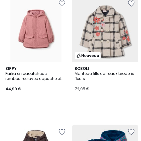
Nouveau
ZIPPY
BOBOLI
Parka en caoutchouc
Manteau fille carreaux broderie
rembourrée avec capuche et
fleurs
imprimé floral
44,99 €
72,95 €