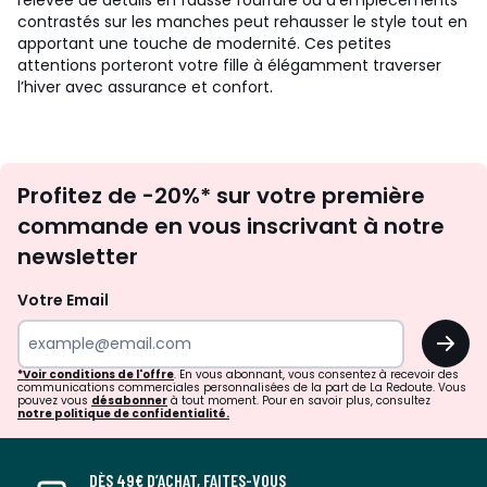
relevée de détails en fausse fourrure ou d’empiècements
contrastés sur les manches peut rehausser le style tout en
apportant une touche de modernité. Ces petites
attentions porteront votre fille à élégamment traverser
l’hiver avec assurance et confort.
Inscription
Profitez de -20%* sur votre première
newsletter
commande en vous inscrivant à notre
newsletter
Votre Email
OK
*Voir conditions de l'offre
. En vous abonnant, vous consentez à recevoir des
communications commerciales personnalisées de la part de La Redoute. Vous
pouvez vous
désabonner
à tout moment. Pour en savoir plus, consultez
notre politique de confidentialité.
DÈS 49€ D’ACHAT, FAITES-VOUS