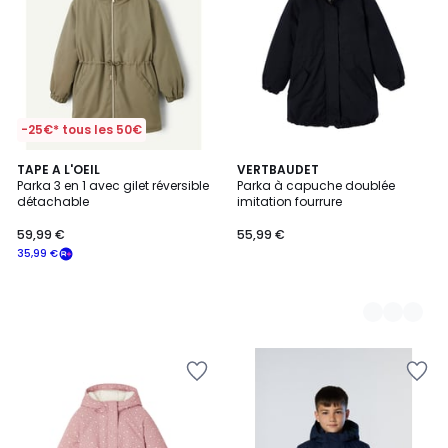
-25€* tous les 50€
TAPE A L'OEIL
2
VERTBAUDET
Parka 3 en 1 avec gilet réversible
Parka à capuche doublée
Couleurs
détachable
imitation fourrure
59,99 €
55,99 €
35,99 €