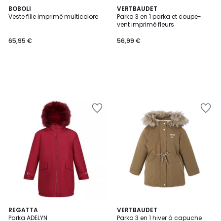
BOBOLI
VERTBAUDET
Veste fille imprimé multicolore
Parka 3 en 1 parka et coupe-
vent imprimé fleurs
65,95 €
56,99 €
REGATTA
3
VERTBAUDET
Parka ADELYN
Parka 3 en 1 hiver à capuche
Couleurs