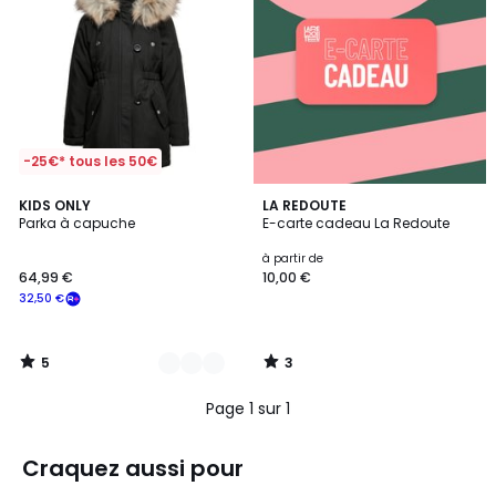
-25€* tous les 50€
5
3
3
KIDS ONLY
LA REDOUTE
/
/
Parka à capuche
E-carte cadeau La Redoute
Couleurs
5
5
à partir de
64,99 €
10,00 €
32,50 €
5
3
/
/
5
5
Page 1 sur 1
Craquez aussi pour