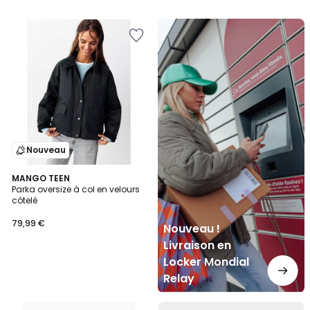
Nouveau
!
Livraison
en
Locker
Mondial
Relay
Nouveau
MANGO TEEN
Parka oversize à col en velours
côtelé
79,99 €
Nouveau !
Livraison en
Locker Mondial
Relay