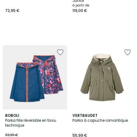
Junior
à partir de
72,95 €
119,00 €
5
BOBOLI
2
VERTBAUDET
/
Parka fille réversible en tissu
Parka à capuche romantique
Couleurs
5
technique
59,95 €
55,99 €