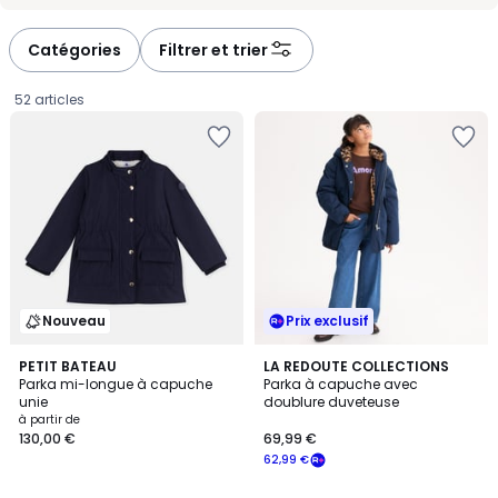
-
-
défiler
défiler
à
à
Catégories
Filtrer et trier
gauche
droite
52 articles
Nouveau
Prix exclusif
3,3
PETIT BATEAU
LA REDOUTE COLLECTIONS
/ 5
Parka mi-longue à capuche
Parka à capuche avec
unie
doublure duveteuse
Prix
à partir de
130,00 €
69,99 €
à
62,99 €
partir
de