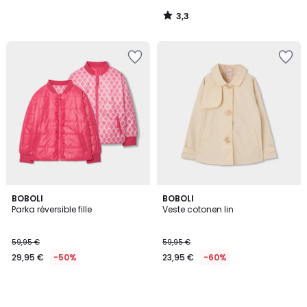
130,00
3,3
€.
/
5
BOBOLI
BOBOLI
Parka réversible fille
Veste cotonen lin
59,95 €
59,95 €
29,95 €
-50%
23,95 €
-60%