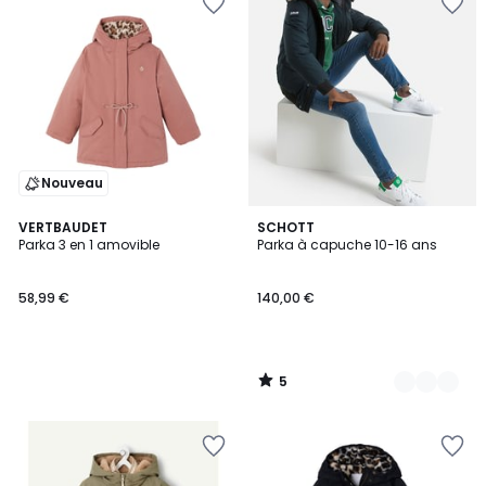
Nouveau
5
VERTBAUDET
2
SCHOTT
/
Parka 3 en 1 amovible
Parka à capuche 10-16 ans
Couleurs
5
58,99 €
140,00 €
5
/
5