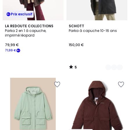
Prix exclusif
5
LA REDOUTE COLLECTIONS
2
SCHOTT
/
Parka 2 en 1 à capuche,
Parka à capuche 10-16 ans
Couleurs
5
imprimé léopard
79,99 €
150,00 €
71,99 €
5
/
5