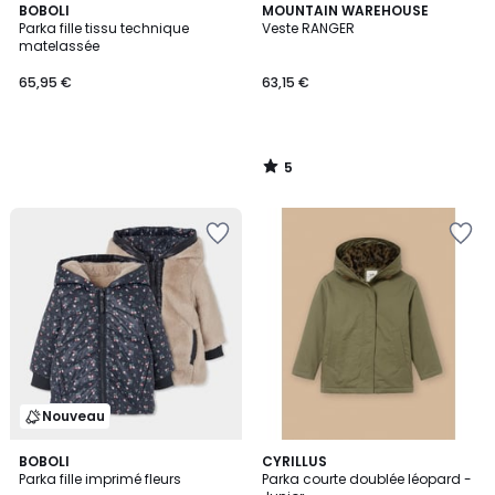
5
BOBOLI
MOUNTAIN WAREHOUSE
/
Parka fille tissu technique
Veste RANGER
5
matelassée
65,95 €
63,15 €
5
/
5
Nouveau
BOBOLI
CYRILLUS
Parka fille imprimé fleurs
Parka courte doublée léopard -