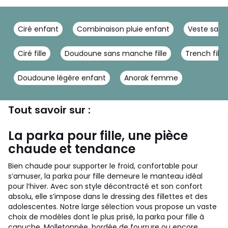
Ciré enfant
Combinaison pluie enfant
Veste sans
Ciré fille
Doudoune sans manche fille
Trench fille
Doudoune légère enfant
Anorak femme
Tout savoir sur :
La parka pour fille, une pièce
chaude et tendance
Bien chaude pour supporter le froid, confortable pour
s’amuser, la parka pour fille demeure le manteau idéal
pour l’hiver. Avec son style décontracté et son confort
absolu, elle s’impose dans le dressing des fillettes et des
adolescentes. Notre large sélection vous propose un vaste
choix de modèles dont le plus prisé, la parka pour fille à
capuche. Molletonnée, bordée de fourrure ou encore