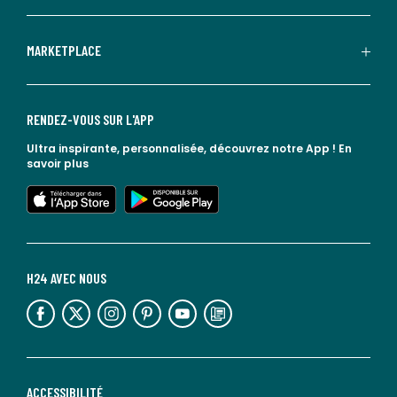
MARKETPLACE
RENDEZ-VOUS SUR L'APP
Ultra inspirante, personnalisée, découvrez notre App !
En
savoir plus
lien vers l'app store
lien vers google play
H24 AVEC NOUS
lien vers l'espace réseaux sociaux
lien vers l'espace réseaux sociaux
lien vers l'espace réseaux sociaux
lien vers l'espace réseaux sociaux
lien vers l'espace réseaux sociaux
lien vers le blog la redoute
ACCESSIBILITÉ