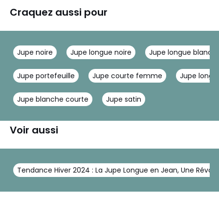
Craquez aussi pour
Jupe noire
Jupe longue noire
Jupe longue blanch
Jupe portefeuille
Jupe courte femme
Jupe longu
Jupe blanche courte
Jupe satin
Voir aussi
Tendance Hiver 2024 : La Jupe Longue en Jean, Une Révolut