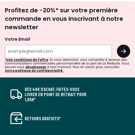
Inscription
Profitez de -20%* sur votre première
newsletter
commande en vous inscrivant à notre
newsletter
Votre Email
OK
*Voir conditions de l'offre
. En vous abonnant, vous consentez à recevoir des
communications commerciales personnalisées de la part de La Redoute. Vous
pouvez vous
désabonner
à tout moment. Pour en savoir plus, consultez
notre politique de confidentialité.
DÈS 49€ D’ACHAT, FAITES-VOUS
LIVRER EN POINT DE RETRAIT POUR
1,95€*
RETOURS GRATUITS*