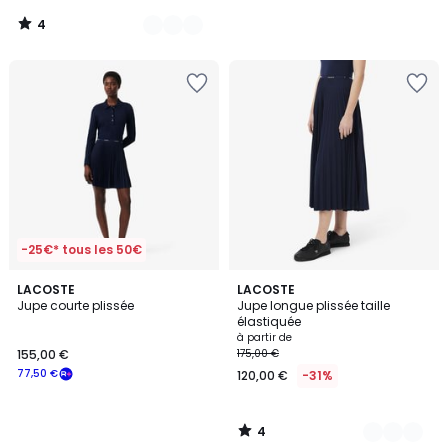
notre
4
programme
/
5
pour
payer
à
la
place
87,50
€.
-25€* tous les 50€
4
LACOSTE
3
LACOSTE
/
Jupe courte plissée
Jupe longue plissée taille
Couleurs
5
élastiquée
à partir de
155,00 €
175,00 €
77,50 €
120,00 €
-31%
4
/