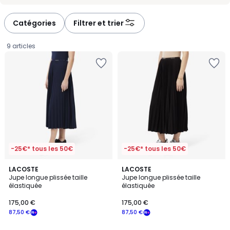
Catégories
Filtrer et trier
9 articles
-25€* tous les 50€
-25€* tous les 50€
4
2
LACOSTE
LACOSTE
/
Jupe longue plissée taille
Jupe longue plissée taille
Couleurs
5
élastiquée
élastiquée
175,00
175,00 €
175,00 €
€
87,50 €
87,50 €
souscrivez
à