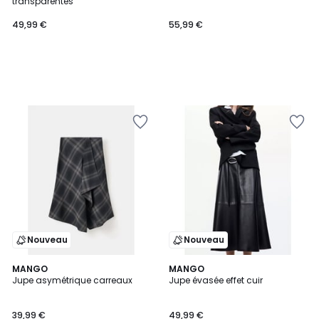
transparentes
49,99 €
55,99 €
Nouveau
Nouveau
MANGO
2
MANGO
Jupe asymétrique carreaux
Jupe évasée effet cuir
Couleurs
39,99 €
49,99 €