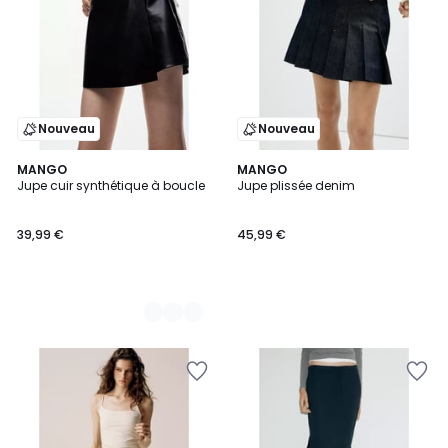
Nouveau
Nouveau
2
MANGO
MANGO
Jupe cuir synthétique à boucle
Jupe plissée denim
Couleurs
39,99 €
45,99 €