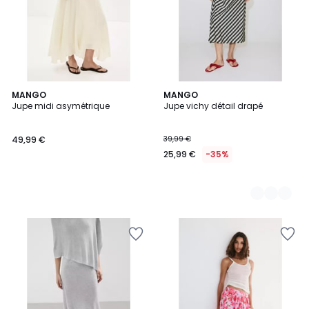
MANGO
2
MANGO
Jupe midi asymétrique
Jupe vichy détail drapé
Couleurs
49,99 €
39,99 €
25,99 €
-35%