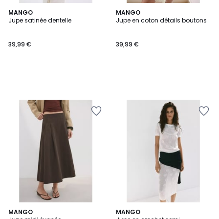
MANGO
MANGO
Jupe satinée dentelle
Jupe en coton détails boutons
39,99 €
39,99 €
2
MANGO
MANGO