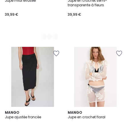
Jupe midi évasée
Jupe en crochet semi-
Couleurs
transparente à fleurs
39,99 €
39,99 €
MANGO
MANGO
Jupe ajustée froncée
Jupe en crochet floral