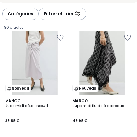
-
-
défiler
défiler
à
à
Catégories
Filtrer et trier
gauche
droite
80 articles
Nouveau
Nouveau
MANGO
2
MANGO
Jupe midi détail nœud
Jupe midi fluide à carreaux
Couleurs
39,99
39,99 €
49,99 €
€.